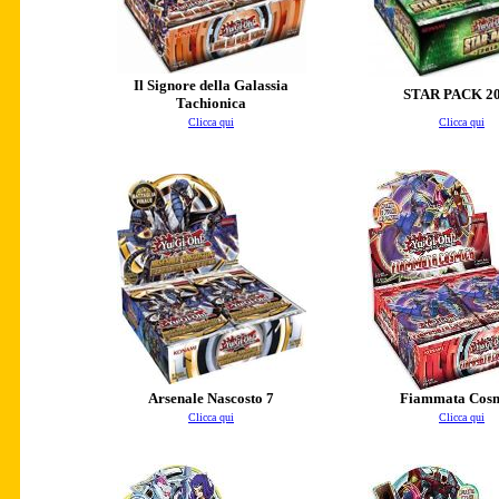
Il Signore della Galassia
STAR PACK 2
Tachionica
Clicca qui
Clicca qui
Arsenale Nascosto 7
Fiammata Cos
Clicca qui
Clicca qui