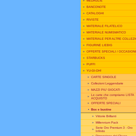
»
MEDAGLIE
»
BANCONOTE
»
CATALOGHI
»
RIVISTE
»
MATERIALE FILATELICO
»
MATERIALE NUMISMATICO
»
MATERIALE PER ALTRE COLLEZI
»
FIGURINE LIEBIG
»
OFFERTE SPECIALI / OCCASIONI
»
STARBUCKS
»
PUFFI
»
YU-GI-OH!
»
CARTE SINGOLE
»
Collezioni Leggendarie
»
MAZZI PIU' GIOCATI
Le carte che compriamo LISTA
»
ACQUISTO
»
OFFERTE SPECIALI
•
Box e bustine
»
Vittorie Brillanti
»
Millennium Pack
Serie Oro Premium 3 - Oro
»
Infinito
»
Dimensione del Chaos