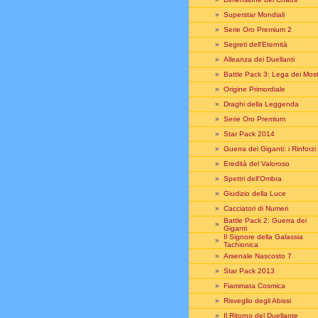
»
Superstar Mondiali
»
Serie Oro Premium 2
»
Segreti dell'Eternità
»
Alleanza dei Duellanti
»
Battle Pack 3: Lega dei Most
»
Origine Primordiale
»
Draghi della Leggenda
»
Serie Oro Premium
»
Star Pack 2014
»
Guerra dei Giganti: i Rinforzi
»
Eredità del Valoroso
»
Spettri dell'Ombra
»
Giudizio della Luce
»
Cacciatori di Numeri
Battle Pack 2: Guerra dei
»
Giganti
Il Signore della Galassia
»
Tachionica
»
Arsenale Nascosto 7
»
Star Pack 2013
»
Fiammata Cosmica
»
Risveglio degli Abissi
»
Il Ritorno del Duellante