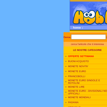
Cerca
cerca l'articolo che ti interessa
LE NOSTRE CATEGORIE
»
OFFERTE SETTIMANA
»
BUONI ACQUISTO
»
MONETE NOVITA'
»
MONETE EURO
»
FRANCOBOLLI
MONETE EURO SINGOLE E
»
ROTOLINI
»
MONETE LIRE
MONETE EURO - DIVISIONALI N
»
UFFICIALI
»
MONETE MONDIALI
»
PADANIA