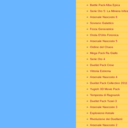
»
Battle Pack Alba Epica
»
Serie Oro 5: La Miniera Infes
»
Arsenale Nascosto 6
»
Sovrano Galattico
»
Forza Generatrice
»
Onda D'Urto Fotonica
»
Arsenale Nascosto 5
»
Ordine del Chaos
»
Mega Pack Ra Giallo
»
Serie Oro 4
»
Duelist Pack Crow
»
Vittoria Estrema
»
Arsenale Nascosto 4
»
Duelist Pack Collection 2011
»
Yugioh 3D Movie Pack
»
Tempesta di Ragnarok
»
Duelist Pack Yusei 3
»
Arsenale Nascosto 3
»
Esplosione Astrale
»
Rivoluzione dei Duellanti
»
Arsenale Nascosto 2