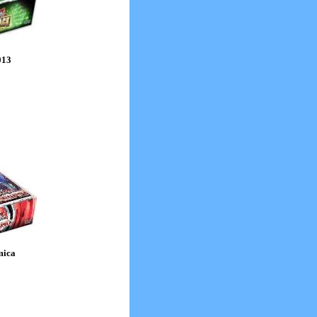
013
mica