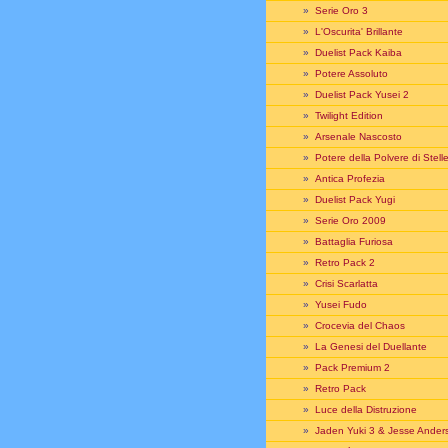
»
Serie Oro 3
»
L'Oscurita' Brillante
»
Duelist Pack Kaiba
»
Potere Assoluto
»
Duelist Pack Yusei 2
»
Twilight Edition
»
Arsenale Nascosto
»
Potere della Polvere di Stell
»
Antica Profezia
»
Duelist Pack Yugi
»
Serie Oro 2009
»
Battaglia Furiosa
»
Retro Pack 2
»
Crisi Scarlatta
»
Yusei Fudo
»
Crocevia del Chaos
»
La Genesi del Duellante
»
Pack Premium 2
»
Retro Pack
»
Luce della Distruzione
»
Jaden Yuki 3 & Jesse Ander