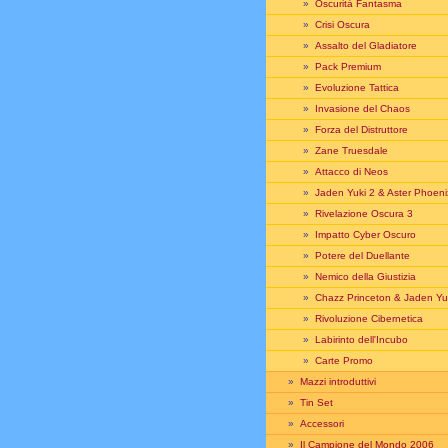
»
Oscurità Fantasma
»
Crisi Oscura
»
Assalto del Gladiatore
»
Pack Premium
»
Evoluzione Tattica
»
Invasione del Chaos
»
Forza del Distruttore
»
Zane Truesdale
»
Attacco di Neos
»
Jaden Yuki 2 & Aster Phoeni
»
Rivelazione Oscura 3
»
Impatto Cyber Oscuro
»
Potere del Duellante
»
Nemico della Giustizia
»
Chazz Princeton & Jaden Yu
»
Rivoluzione Cibernetica
»
Labirinto dell'Incubo
»
Carte Promo
»
Mazzi introduttivi
»
Tin Set
»
Accessori
»
Il Campione del Mondo 2006