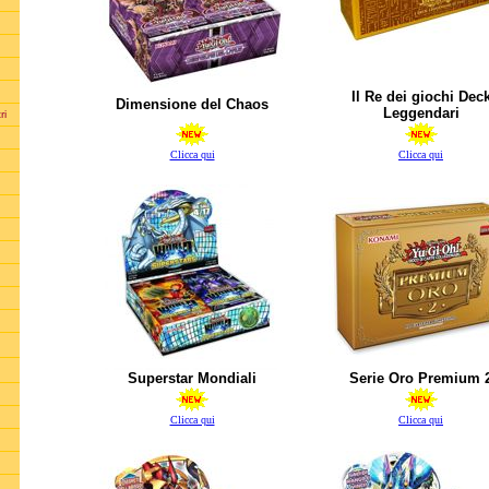
Il Re dei giochi Dec
Dimensione del Chaos
Leggendari
ri
Clicca qui
Clicca qui
Superstar Mondiali
Serie Oro Premium 
Clicca qui
Clicca qui