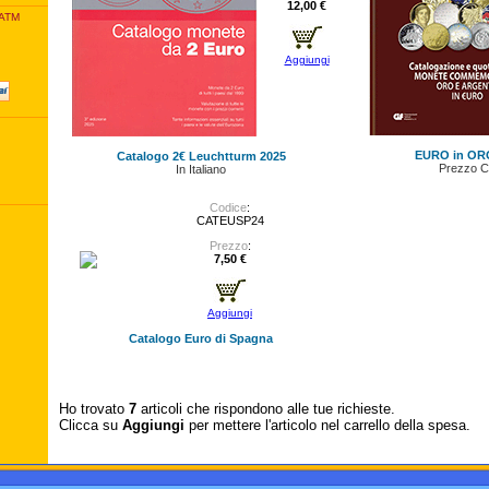
12,00 €
 ATM
Aggiungi
EURO in OR
Catalogo 2€ Leuchtturm 2025
Prezzo C
In Italiano
Codice
:
CATEUSP24
Prezzo
:
7,50 €
Aggiungi
Catalogo Euro di Spagna
Ho trovato
7
articoli che rispondono alle tue richieste.
Clicca su
Aggiungi
per mettere l'articolo nel carrello della spesa.