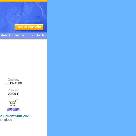
Codice
:
LEU374380
Prezzo
:
20,00 €
Aggiungi
ro Leuchtturm 2026
n Inglese