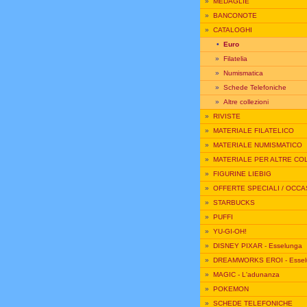
»
MEDAGLIE
»
BANCONOTE
»
CATALOGHI
•
Euro
»
Filatelia
»
Numismatica
»
Schede Telefoniche
»
Altre collezioni
»
RIVISTE
»
MATERIALE FILATELICO
»
MATERIALE NUMISMATICO
»
MATERIALE PER ALTRE CO
»
FIGURINE LIEBIG
»
OFFERTE SPECIALI / OCCA
»
STARBUCKS
»
PUFFI
»
YU-GI-OH!
»
DISNEY PIXAR - Esselunga
»
DREAMWORKS EROI - Essel
»
MAGIC - L'adunanza
»
POKEMON
»
SCHEDE TELEFONICHE