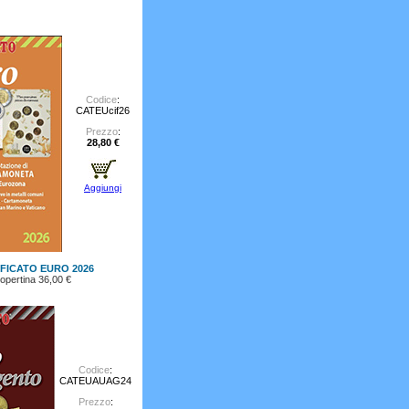
Codice
:
CATEUcif26
Prezzo
:
28,80 €
Aggiungi
IFICATO EURO 2026
opertina 36,00 €
Codice
:
CATEUAUAG24
Prezzo
: