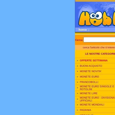
Cerca
cerca l'articolo che ti inter
LE NOSTRE CATEGORI
»
OFFERTE SETTIMANA
»
BUONI ACQUISTO
»
MONETE NOVITA'
»
MONETE EURO
»
FRANCOBOLLI
MONETE EURO SINGOLE E
»
ROTOLINI
»
MONETE LIRE
MONETE EURO - DIVISIONA
»
UFFICIALI
»
MONETE MONDIALI
»
PADANIA