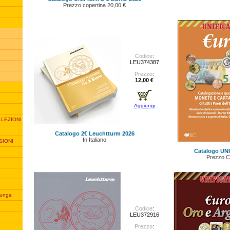
Prezzo copertina 20,00 €
Codice
:
LEU374387
Prezzo
:
12,00 €
Aggiungi
LLEZIONI
Catalogo 2€ Leuchtturm 2026
In Italiano
SIONI
Catalogo UN
Prezzo C
unga
Codice
:
LEU372916
Prezzo
: