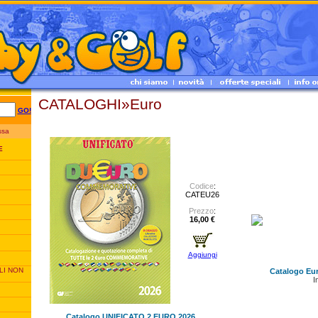
CATALOGHI»Euro
GO!
essa
E
Codice
:
CATEU26
Prezzo
:
16,00 €
Aggiungi
LI NON
Catalogo Eu
I
Catalogo UNIFICATO 2 EURO 2026