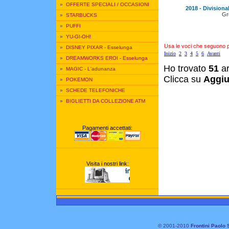
»
OFFERTE SPECIALI / OCCASIONI
2018 - Divisiona
Gr
»
STARBUCKS
»
PUFFI
»
YU-GI-OH!
Usa le voci che seguono per
»
DISNEY PIXAR - Esselunga
Inizio
2
3
4
5
6
Avanti
»
DREAMWORKS EROI - Esselunga
Ho trovato
51
ar
»
MAGIC - L'adunanza
Clicca su
Aggiu
»
POKEMON
»
SCHEDE TELEFONICHE
»
BIGLIETTI DA COLLEZIONE ATM
Pagamenti accettati:
Visita i nostri link:
© 2001-2010
Frontini Paolo 