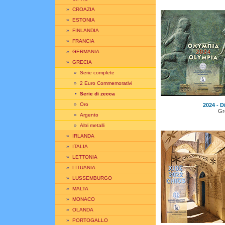
»
CROAZIA
»
ESTONIA
»
FINLANDIA
»
FRANCIA
»
GERMANIA
»
GRECIA
»
Serie complete
»
2 Euro Commemorativi
•
Serie di zecca
»
Oro
2024 - D
Gr
»
Argento
»
Altri metalli
»
IRLANDA
»
ITALIA
»
LETTONIA
»
LITUANIA
»
LUSSEMBURGO
»
MALTA
»
MONACO
»
OLANDA
»
PORTOGALLO