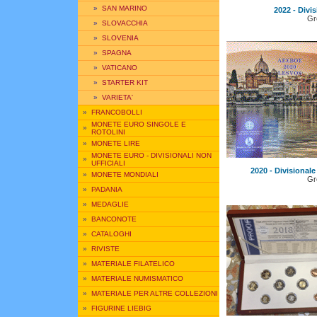
»
SAN MARINO
2022 - Divi
Gr
»
SLOVACCHIA
»
SLOVENIA
»
SPAGNA
»
VATICANO
»
STARTER KIT
»
VARIETA'
»
FRANCOBOLLI
MONETE EURO SINGOLE E
»
ROTOLINI
»
MONETE LIRE
MONETE EURO - DIVISIONALI NON
»
UFFICIALI
2020 - Divisional
»
MONETE MONDIALI
Gr
»
PADANIA
»
MEDAGLIE
»
BANCONOTE
»
CATALOGHI
»
RIVISTE
»
MATERIALE FILATELICO
»
MATERIALE NUMISMATICO
»
MATERIALE PER ALTRE COLLEZIONI
»
FIGURINE LIEBIG