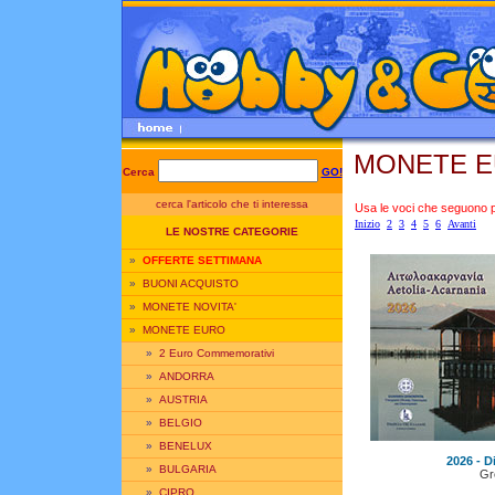
MONETE EU
Cerca
GO!
cerca l'articolo che ti interessa
Usa le voci che seguono per
Inizio
2
3
4
5
6
Avanti
LE NOSTRE CATEGORIE
»
OFFERTE SETTIMANA
»
BUONI ACQUISTO
»
MONETE NOVITA'
»
MONETE EURO
»
2 Euro Commemorativi
»
ANDORRA
»
AUSTRIA
»
BELGIO
»
BENELUX
2026 - D
»
BULGARIA
Gr
»
CIPRO