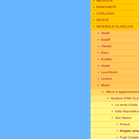
»
MEDAGLIE
»
BANCONOTE
»
CATALOGHI
»
RIVISTE
»
MATERIALE FILATELICO
»
Abafil
»
Bolaffi
»
Claxital
»
Davo
»
Euralbo
»
Hawid
»
Leuchtturm
»
Lindner
»
Marini
»
Album e aggiornamenti
»
Versione KING CL
»
La storia d'Italia
»
Italia Repubblica
»
San Marino
»
Periodi
•
Singole ann
»
Fogli Comple