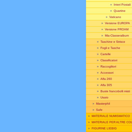
»
Interi Postali
»
Quartine
»
Vaticano
»
Versione EUROPA
»
Versione PROAM
»
Mia-Classeralbum
»
Taschine e Strisce
»
Fogli e Tasche
»
Cartelle
»
Classificatori
»
Raccoglitori
»
Accessori
»
Alfa 260
»
Alfa 305
»
Buste francobolli misti
»
Usato
»
Masterphil
»
Safe
»
MATERIALE NUMISMATICO
»
MATERIALE PER ALTRE CO
»
FIGURINE LIEBIG