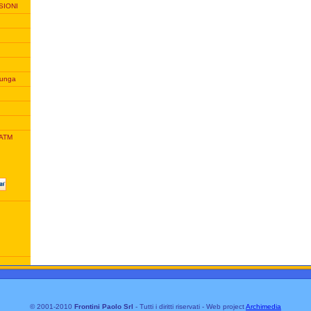
SIONI
unga
 ATM
© 2001-2010
Frontini Paolo Srl
- Tutti i diritti riservati - Web project
Archimedia