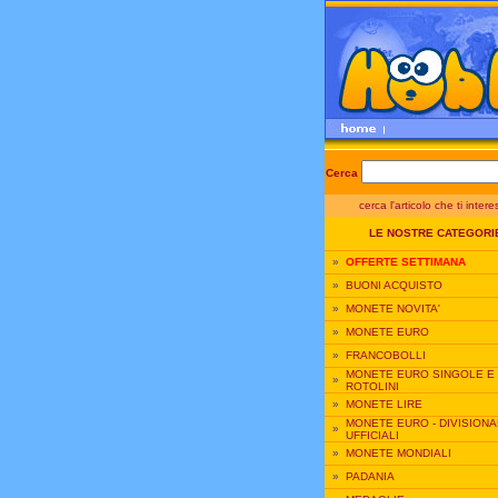
Cerca
cerca l'articolo che ti inter
LE NOSTRE CATEGORI
»
OFFERTE SETTIMANA
»
BUONI ACQUISTO
»
MONETE NOVITA'
»
MONETE EURO
»
FRANCOBOLLI
MONETE EURO SINGOLE E
»
ROTOLINI
»
MONETE LIRE
MONETE EURO - DIVISIONA
»
UFFICIALI
»
MONETE MONDIALI
»
PADANIA