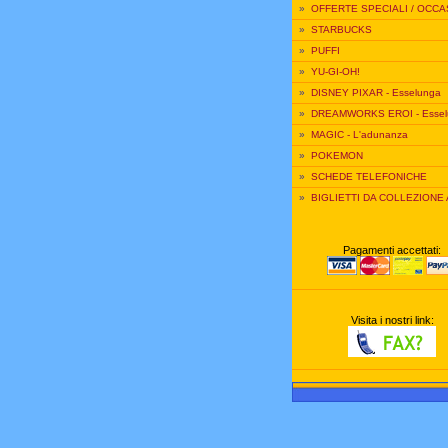
»
OFFERTE SPECIALI / OCCA
»
STARBUCKS
»
PUFFI
»
YU-GI-OH!
»
DISNEY PIXAR - Esselunga
»
DREAMWORKS EROI - Essel
»
MAGIC - L'adunanza
»
POKEMON
»
SCHEDE TELEFONICHE
»
BIGLIETTI DA COLLEZIONE
Pagamenti accettati:
Visita i nostri link: