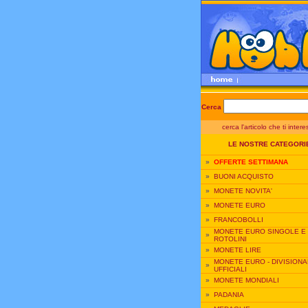
Cerca
cerca l'articolo che ti inter
LE NOSTRE CATEGORI
»
OFFERTE SETTIMANA
»
BUONI ACQUISTO
»
MONETE NOVITA'
»
MONETE EURO
»
FRANCOBOLLI
MONETE EURO SINGOLE E
»
ROTOLINI
»
MONETE LIRE
MONETE EURO - DIVISIONA
»
UFFICIALI
»
MONETE MONDIALI
»
PADANIA