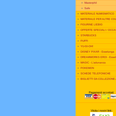
»
Masterphil
»
Safe
»
MATERIALE NUMISMATICO
»
MATERIALE PER ALTRE CO
»
FIGURINE LIEBIG
»
OFFERTE SPECIALI / OCCA
»
STARBUCKS
»
PUFFI
»
YU-GI-OH!
»
DISNEY PIXAR - Esselunga
»
DREAMWORKS EROI - Essel
»
MAGIC - L'adunanza
»
POKEMON
»
SCHEDE TELEFONICHE
»
BIGLIETTI DA COLLEZIONE
Pagamenti accettati:
Visita i nostri link: