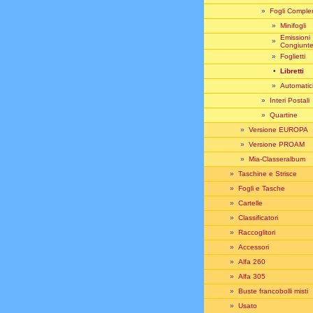
»
Fogli Comple
»
Minifogli
Emissioni
»
Congiunt
»
Foglietti
•
Libretti
»
Automatic
»
Interi Postali
»
Quartine
»
Versione EUROPA
»
Versione PROAM
»
Mia-Classeralbum
»
Taschine e Strisce
»
Fogli e Tasche
»
Cartelle
»
Classificatori
»
Raccoglitori
»
Accessori
»
Alfa 260
»
Alfa 305
»
Buste francobolli misti
»
Usato