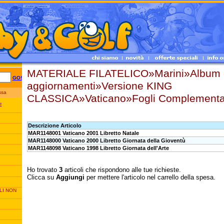
MATERIALE FILATELICO»Marini»Album 
GO!
aggiornamenti»Versione KING
essa
CLASSICA»Vaticano»Fogli Complementari
E
Descrizione Articolo
MAR1148001 Vaticano 2001 Libretto Natale
MAR1148000 Vaticano 2000 Libretto Giornata della Gioventù
MAR1148098 Vaticano 1998 Libretto Giornata dell'Arte
Ho trovato
3
articoli che rispondono alle tue richieste.
Clicca su
Aggiungi
per mettere l'articolo nel carrello della spesa.
LI NON