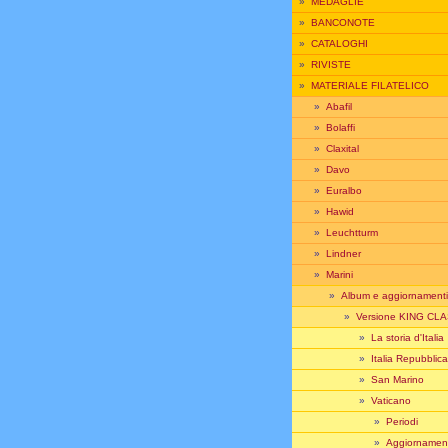
»
MEDAGLIE
»
BANCONOTE
»
CATALOGHI
»
RIVISTE
»
MATERIALE FILATELICO
»
Abafil
»
Bolaffi
»
Claxital
»
Davo
»
Euralbo
»
Hawid
»
Leuchtturm
»
Lindner
»
Marini
»
Album e aggiornamenti
»
Versione KING CL
»
La storia d'Italia
»
Italia Repubblica
»
San Marino
»
Vaticano
»
Periodi
»
Aggiornament