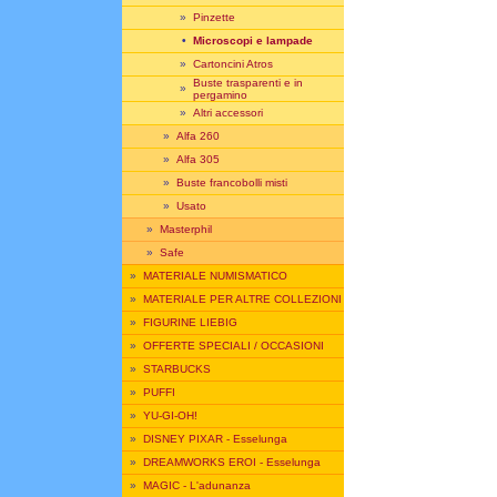
»
Pinzette
•
Microscopi e lampade
»
Cartoncini Atros
Buste trasparenti e in
»
pergamino
»
Altri accessori
»
Alfa 260
»
Alfa 305
»
Buste francobolli misti
»
Usato
»
Masterphil
»
Safe
»
MATERIALE NUMISMATICO
»
MATERIALE PER ALTRE COLLEZIONI
»
FIGURINE LIEBIG
»
OFFERTE SPECIALI / OCCASIONI
»
STARBUCKS
»
PUFFI
»
YU-GI-OH!
»
DISNEY PIXAR - Esselunga
»
DREAMWORKS EROI - Esselunga
»
MAGIC - L'adunanza