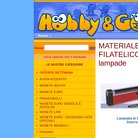
MATERIAL
Cerca
GO!
FILATELICO
cerca l'articolo che ti interessa
lampade
LE NOSTRE CATEGORIE
»
OFFERTE SETTIMANA
»
BUONI ACQUISTO
»
MONETE NOVITA'
»
MONETE EURO
»
FRANCOBOLLI
MONETE EURO SINGOLE E
»
ROTOLINI
»
MONETE LIRE
MONETE EURO - DIVISIONALI NON
Lampada di W
»
UFFICIALI
Batteri
»
MONETE MONDIALI
»
PADANIA