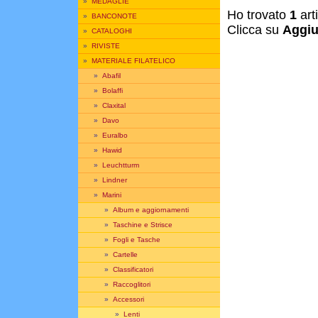
»
MEDAGLIE
Ho trovato
1
art
»
BANCONOTE
Clicca su
Aggiu
»
CATALOGHI
»
RIVISTE
»
MATERIALE FILATELICO
»
Abafil
»
Bolaffi
»
Claxital
»
Davo
»
Euralbo
»
Hawid
»
Leuchtturm
»
Lindner
»
Marini
»
Album e aggiornamenti
»
Taschine e Strisce
»
Fogli e Tasche
»
Cartelle
»
Classificatori
»
Raccoglitori
»
Accessori
»
Lenti