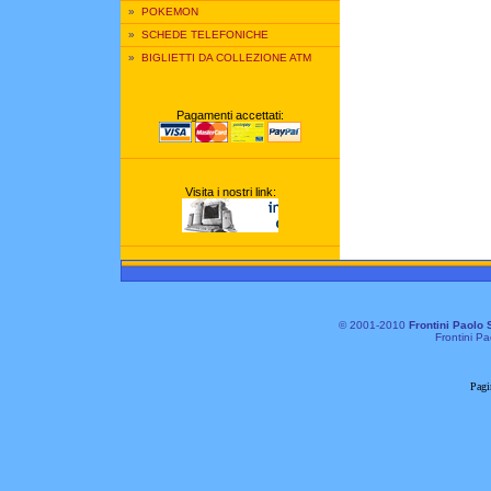
»
POKEMON
»
SCHEDE TELEFONICHE
»
BIGLIETTI DA COLLEZIONE ATM
Pagamenti accettati:
Visita i nostri link:
© 2001-2010
Frontini Paolo 
Frontini Pa
Pagi