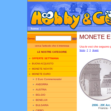
MONETE E
Cerca
GO!
cerca l'articolo che ti interessa
Usa le voci che seguono per
Inizio
2
3
Avanti
LE NOSTRE CATEGORIE
»
OFFERTE SETTIMANA
»
BUONI ACQUISTO
»
MONETE NOVITA'
»
MONETE EURO
»
2 Euro Commemorativi
»
ANDORRA
»
AUSTRIA
»
BELGIO
»
BENELUX
2006 - 20€ Arc
»
BULGARIA
Francia - 
»
CIPRO