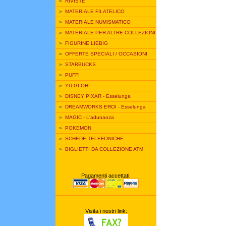
»
RIVISTE
»
MATERIALE FILATELICO
»
MATERIALE NUMISMATICO
»
MATERIALE PER ALTRE COLLEZIONI
»
FIGURINE LIEBIG
»
OFFERTE SPECIALI / OCCASIONI
»
STARBUCKS
»
PUFFI
»
YU-GI-OH!
»
DISNEY PIXAR - Esselunga
»
DREAMWORKS EROI - Esselunga
»
MAGIC - L'adunanza
»
POKEMON
»
SCHEDE TELEFONICHE
»
BIGLIETTI DA COLLEZIONE ATM
Pagamenti accettati:
Visita i nostri link: