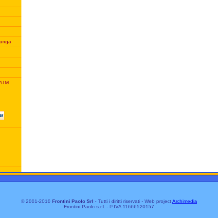
unga
 ATM
© 2001-2010
Frontini Paolo Srl
- Tutti i diritti riservati - Web project
Archimedia
Frontini Paolo s.r.l. - P.IVA 11666520157