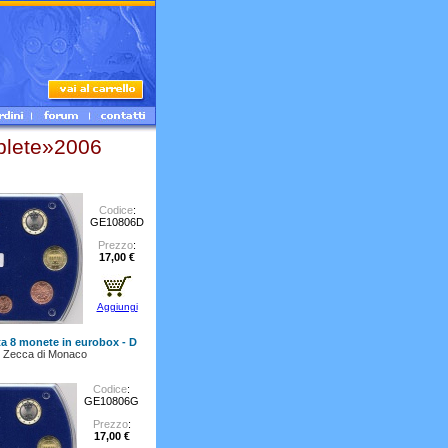
lete»2006
Codice
:
GE10806D
Prezzo
:
17,00 €
Aggiungi
ta 8 monete in eurobox - D
 Zecca di Monaco
Codice
:
GE10806G
Prezzo
:
17,00 €