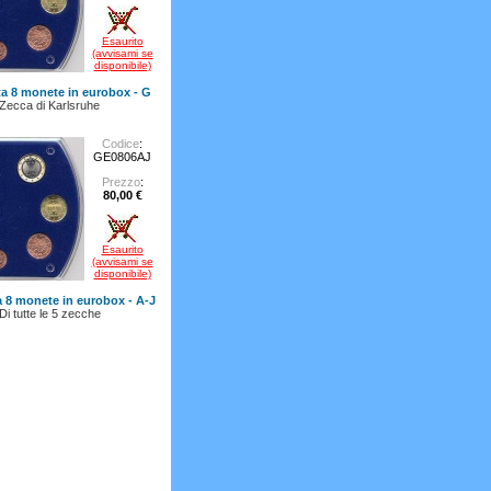
Esaurito
(avvisami se
disponibile)
ta 8 monete in eurobox - G
Zecca di Karlsruhe
Codice
:
GE0806AJ
Prezzo
:
80,00 €
Esaurito
(avvisami se
disponibile)
a 8 monete in eurobox - A-J
i tutte le 5 zecche