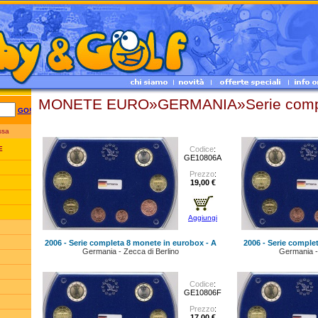
MONETE EURO»GERMANIA»Serie comp
GO!
essa
Codice
:
E
GE10806A
Prezzo
:
19,00 €
Aggiungi
2006 - Serie completa 8 monete in eurobox - A
2006 - Serie comple
Germania - Zecca di Berlino
Germania -
Codice
:
GE10806F
Prezzo
:
17,00 €