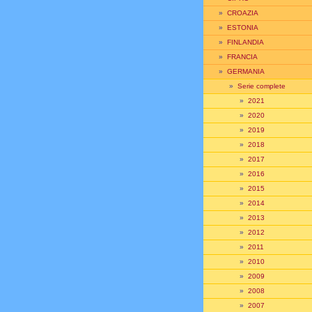
»
CROAZIA
»
ESTONIA
»
FINLANDIA
»
FRANCIA
»
GERMANIA
»
Serie complete
»
2021
»
2020
»
2019
»
2018
»
2017
»
2016
»
2015
»
2014
»
2013
»
2012
»
2011
»
2010
»
2009
»
2008
»
2007