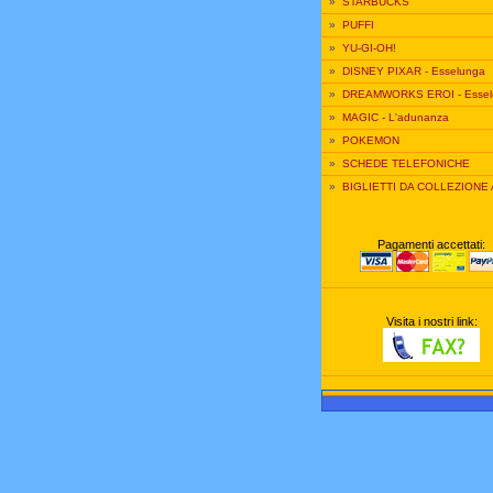
»
STARBUCKS
»
PUFFI
»
YU-GI-OH!
»
DISNEY PIXAR - Esselunga
»
DREAMWORKS EROI - Essel
»
MAGIC - L'adunanza
»
POKEMON
»
SCHEDE TELEFONICHE
»
BIGLIETTI DA COLLEZIONE
Pagamenti accettati:
Visita i nostri link: