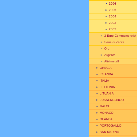
•
2006
»
2005
»
2004
»
2003
»
2002
»
2 Euro Commemorativi
»
Serie di Zecca
»
Oro
»
Argento
»
Altri metalli
»
GRECIA
»
IRLANDA
»
ITALIA
»
LETTONIA
»
LITUANIA
»
LUSSEMBURGO
»
MALTA
»
MONACO
»
OLANDA
»
PORTOGALLO
»
SAN MARINO