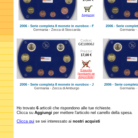
Aggiungi
2006 - Serie completa 8 monete in eurobox - F
2006 - Serie comple
Germania - Zecca di Stoccarda
Germania - 
Codice
:
GE10806J
Prezzo
:
17,00 €
Esaurito
(avvisami se
disponibile)
2006 - Serie completa 8 monete in eurobox - J
2006 - Serie complet
Germania - Zecca di Amburgo
Germania - D
Ho trovato
6
articoli che rispondono alle tue richieste.
Clicca su
Aggiungi
per mettere l'articolo nel carrello della spesa.
Clicca qui
se sei interessato ai
nostri acquisti