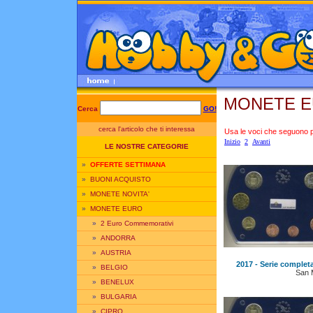
MONETE EU
Cerca
GO!
cerca l'articolo che ti interessa
Usa le voci che seguono per
Inizio
2
Avanti
LE NOSTRE CATEGORIE
»
OFFERTE SETTIMANA
»
BUONI ACQUISTO
»
MONETE NOVITA'
»
MONETE EURO
»
2 Euro Commemorativi
»
ANDORRA
»
AUSTRIA
2017 - Serie complet
»
BELGIO
San 
»
BENELUX
»
BULGARIA
»
CIPRO