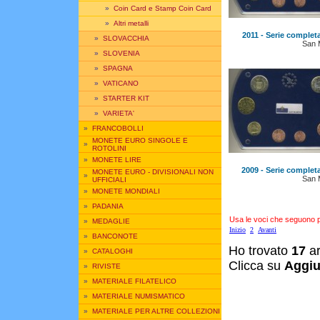
»
Coin Card e Stamp Coin Card
»
Altri metalli
2011 - Serie complet
»
SLOVACCHIA
San 
»
SLOVENIA
»
SPAGNA
»
VATICANO
»
STARTER KIT
»
VARIETA'
»
FRANCOBOLLI
MONETE EURO SINGOLE E
»
ROTOLINI
»
MONETE LIRE
2009 - Serie complet
MONETE EURO - DIVISIONALI NON
»
San 
UFFICIALI
»
MONETE MONDIALI
»
PADANIA
Usa le voci che seguono per
»
MEDAGLIE
Inizio
2
Avanti
»
BANCONOTE
Ho trovato
17
ar
»
CATALOGHI
Clicca su
Aggiu
»
RIVISTE
»
MATERIALE FILATELICO
»
MATERIALE NUMISMATICO
»
MATERIALE PER ALTRE COLLEZIONI