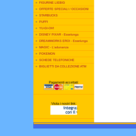
»
FIGURINE LIEBIG
»
OFFERTE SPECIALI / OCCASIONI
»
STARBUCKS
»
PUFFI
»
YU-GI-OH!
»
DISNEY PIXAR - Esselunga
»
DREAMWORKS EROI - Esselunga
»
MAGIC - L'adunanza
»
POKEMON
»
SCHEDE TELEFONICHE
»
BIGLIETTI DA COLLEZIONE ATM
Pagamenti accettati:
Visita i nostri link: