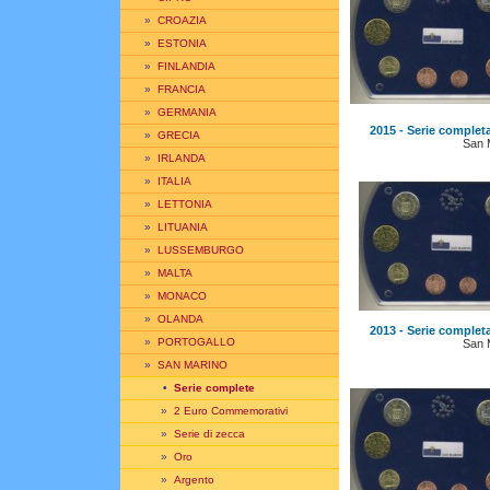
»
CROAZIA
»
ESTONIA
»
FINLANDIA
»
FRANCIA
»
GERMANIA
2015 - Serie complet
»
GRECIA
San 
»
IRLANDA
»
ITALIA
»
LETTONIA
»
LITUANIA
»
LUSSEMBURGO
»
MALTA
»
MONACO
»
OLANDA
2013 - Serie complet
»
PORTOGALLO
San 
»
SAN MARINO
•
Serie complete
»
2 Euro Commemorativi
»
Serie di zecca
»
Oro
»
Argento