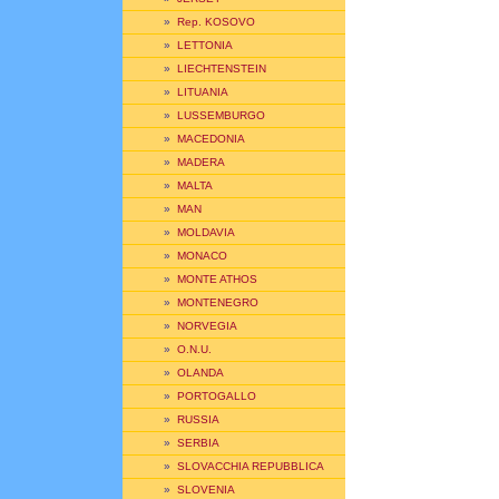
»
Rep. KOSOVO
»
LETTONIA
»
LIECHTENSTEIN
»
LITUANIA
»
LUSSEMBURGO
»
MACEDONIA
»
MADERA
»
MALTA
»
MAN
»
MOLDAVIA
»
MONACO
»
MONTE ATHOS
»
MONTENEGRO
»
NORVEGIA
»
O.N.U.
»
OLANDA
»
PORTOGALLO
»
RUSSIA
»
SERBIA
»
SLOVACCHIA REPUBBLICA
»
SLOVENIA