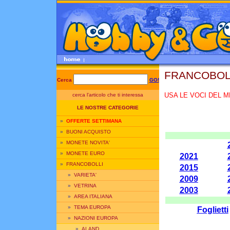
FRANCOBOL
Cerca
GO!
USA LE VOCI DEL M
cerca l'articolo che ti interessa
LE NOSTRE CATEGORIE
»
OFFERTE SETTIMANA
»
BUONI ACQUISTO
»
MONETE NOVITA'
»
MONETE EURO
2021
»
FRANCOBOLLI
2015
»
VARIETA'
2009
»
VETRINA
2003
»
AREA ITALIANA
»
TEMA EUROPA
Foglietti
»
NAZIONI EUROPA
»
ALAND