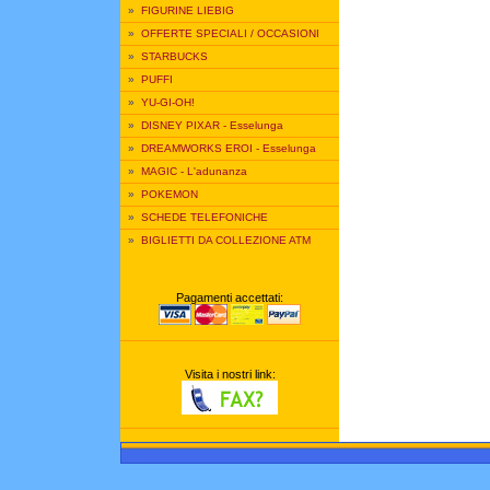
»
FIGURINE LIEBIG
»
OFFERTE SPECIALI / OCCASIONI
»
STARBUCKS
»
PUFFI
»
YU-GI-OH!
»
DISNEY PIXAR - Esselunga
»
DREAMWORKS EROI - Esselunga
»
MAGIC - L'adunanza
»
POKEMON
»
SCHEDE TELEFONICHE
»
BIGLIETTI DA COLLEZIONE ATM
Pagamenti accettati:
Visita i nostri link: