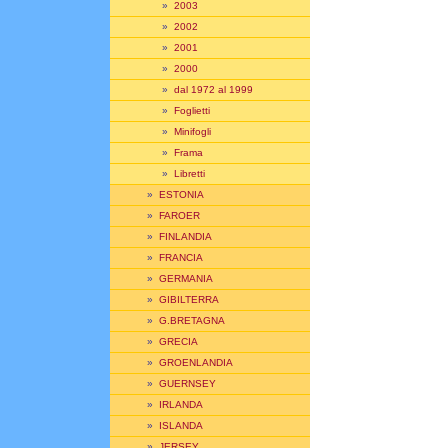
»
2003
»
2002
»
2001
»
2000
»
dal 1972 al 1999
»
Foglietti
»
Minifogli
»
Frama
»
Libretti
»
ESTONIA
»
FAROER
»
FINLANDIA
»
FRANCIA
»
GERMANIA
»
GIBILTERRA
»
G.BRETAGNA
»
GRECIA
»
GROENLANDIA
»
GUERNSEY
»
IRLANDA
»
ISLANDA
»
JERSEY