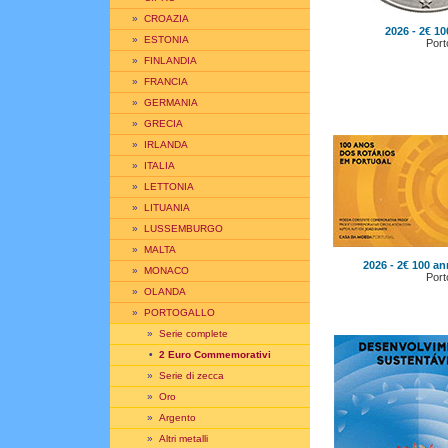
»
CROAZIA
2026 - 2€ 10
»
ESTONIA
Port
»
FINLANDIA
»
FRANCIA
»
GERMANIA
»
GRECIA
»
IRLANDA
»
ITALIA
»
LETTONIA
»
LITUANIA
»
LUSSEMBURGO
»
MALTA
2026 - 2€ 100 a
»
MONACO
Port
»
OLANDA
»
PORTOGALLO
»
Serie complete
•
2 Euro Commemorativi
»
Serie di zecca
»
Oro
»
Argento
»
Altri metalli