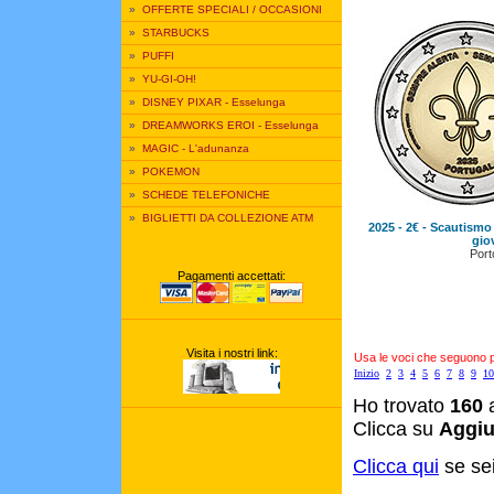
»
OFFERTE SPECIALI / OCCASIONI
»
STARBUCKS
»
PUFFI
»
YU-GI-OH!
»
DISNEY PIXAR - Esselunga
»
DREAMWORKS EROI - Esselunga
»
MAGIC - L'adunanza
»
POKEMON
»
SCHEDE TELEFONICHE
»
BIGLIETTI DA COLLEZIONE ATM
2025 - 2€ - Scautism
giov
Port
Pagamenti accettati:
Visita i nostri link:
Usa le voci che seguono per
Inizio
2
3
4
5
6
7
8
9
10
Ho trovato
160
a
Clicca su
Aggiu
Clicca qui
se sei