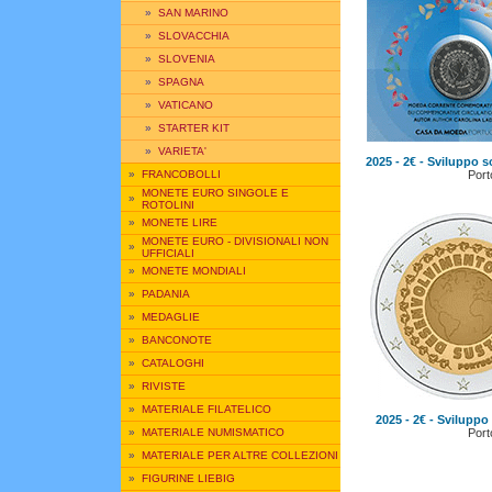
»
SAN MARINO
»
SLOVACCHIA
»
SLOVENIA
»
SPAGNA
»
VATICANO
»
STARTER KIT
»
VARIETA'
2025 - 2€ - Sviluppo s
Port
»
FRANCOBOLLI
MONETE EURO SINGOLE E
»
ROTOLINI
»
MONETE LIRE
MONETE EURO - DIVISIONALI NON
»
UFFICIALI
»
MONETE MONDIALI
»
PADANIA
»
MEDAGLIE
»
BANCONOTE
»
CATALOGHI
»
RIVISTE
»
MATERIALE FILATELICO
2025 - 2€ - Sviluppo 
Port
»
MATERIALE NUMISMATICO
»
MATERIALE PER ALTRE COLLEZIONI
»
FIGURINE LIEBIG