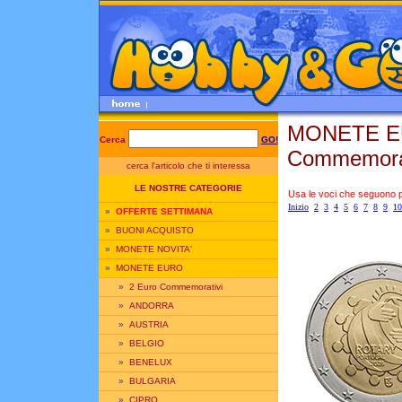
MONETE E
Cerca
GO!
Commemorat
cerca l'articolo che ti interessa
LE NOSTRE CATEGORIE
Usa le voci che seguono per
Inizio
2
3
4
5
6
7
8
9
10
»
OFFERTE SETTIMANA
»
BUONI ACQUISTO
»
MONETE NOVITA'
»
MONETE EURO
»
2 Euro Commemorativi
»
ANDORRA
»
AUSTRIA
»
BELGIO
»
BENELUX
»
BULGARIA
»
CIPRO