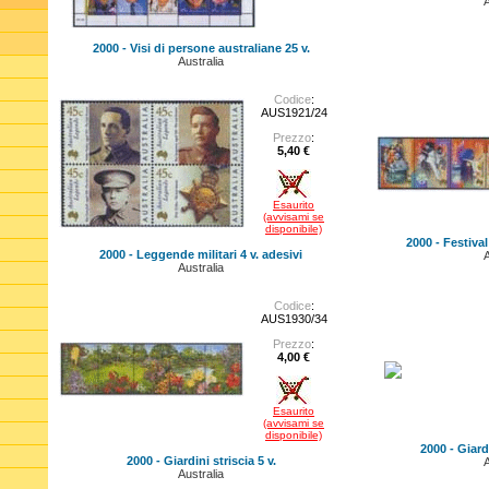
A
2000 - Visi di persone australiane 25 v.
Australia
Codice
:
AUS1921/24
Prezzo
:
5,40 €
Esaurito
(avvisami se
disponibile)
2000 - Festival 
2000 - Leggende militari 4 v. adesivi
A
Australia
Codice
:
AUS1930/34
Prezzo
:
4,00 €
Esaurito
(avvisami se
disponibile)
2000 - Giardi
2000 - Giardini striscia 5 v.
A
Australia