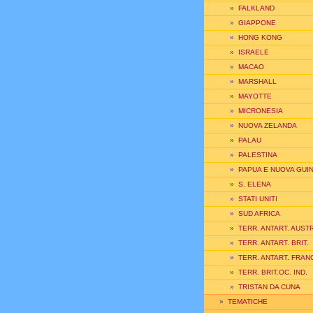
»
FALKLAND
»
GIAPPONE
»
HONG KONG
»
ISRAELE
»
MACAO
»
MARSHALL
»
MAYOTTE
»
MICRONESIA
»
NUOVA ZELANDA
»
PALAU
»
PALESTINA
»
PAPUA E NUOVA GUI
»
S. ELENA
»
STATI UNITI
»
SUD AFRICA
»
TERR. ANTART. AUSTR
»
TERR. ANTART. BRIT.
»
TERR. ANTART. FRAN
»
TERR. BRIT.OC. IND.
»
TRISTAN DA CUNA
»
TEMATICHE