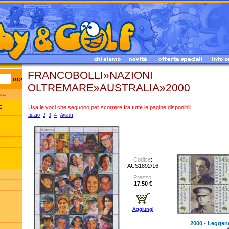
FRANCOBOLLI»NAZIONI
GO!
OLTREMARE»AUSTRALIA»2000
essa
Usa le voci che seguono per scorrere fra tutte le pagine disponibili.
E
Inizio
2
3
4
Avanti
Codice
:
AUS1892/16
Prezzo
:
17,50 €
Aggiungi
2000 - Leggend