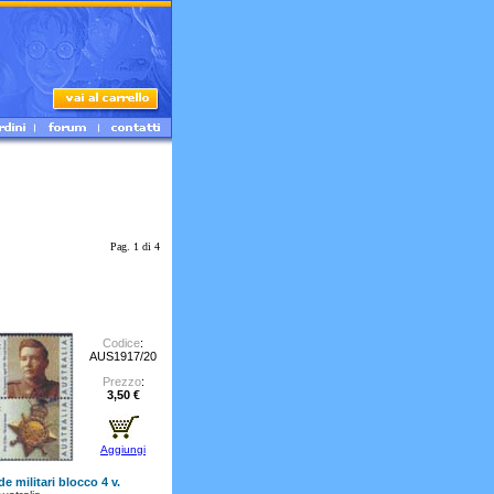
Pag. 1 di 4
Codice
:
AUS1917/20
Prezzo
:
3,50 €
Aggiungi
e militari blocco 4 v.