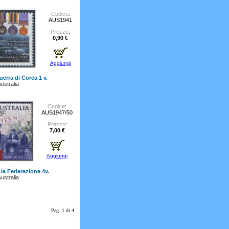
Codice
:
AUS1941
Prezzo
:
0,90 €
Aggiungi
uerra di Corea 1 v.
ustralia
Codice
:
AUS1947/50
Prezzo
:
7,00 €
Aggiungi
 la Federazione 4v.
ustralia
Pag. 1 di 4