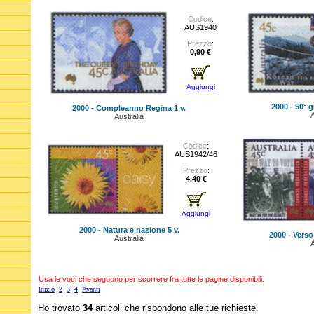
Codice
:
AUS1940
Prezzo
:
0,90 €
Aggiungi
2000 - 50° g
2000 - Compleanno Regina 1 v.
A
Australia
Codice
:
AUS1942/46
Prezzo
:
4,40 €
Aggiungi
2000 - Natura e nazione 5 v.
2000 - Verso
Australia
A
Usa le voci che seguono per scorrere fra tutte le pagine disponibili.
Inizio
2
3
4
Avanti
Ho trovato
34
articoli che rispondono alle tue richieste.