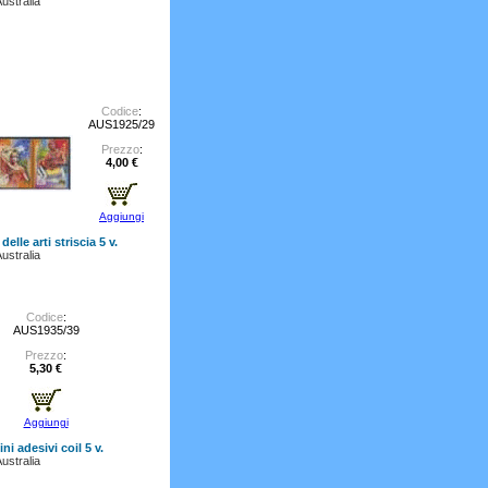
ustralia
Codice
:
AUS1925/29
Prezzo
:
4,00 €
Aggiungi
delle arti striscia 5 v.
ustralia
Codice
:
AUS1935/39
Prezzo
:
5,30 €
Aggiungi
ni adesivi coil 5 v.
ustralia