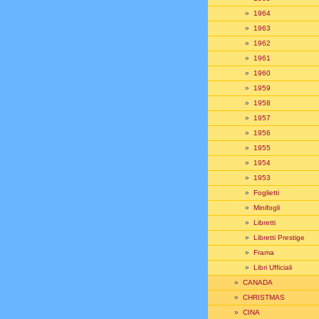
»
1964
»
1963
»
1962
»
1961
»
1960
»
1959
»
1958
»
1957
»
1956
»
1955
»
1954
»
1953
»
Foglietti
»
Minifogli
»
Libretti
»
Libretti Prestige
»
Frama
»
Libri Ufficiali
»
CANADA
»
CHRISTMAS
»
CINA