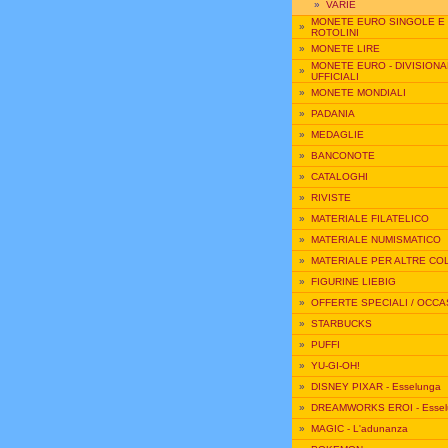
»
VARIE
MONETE EURO SINGOLE E
»
ROTOLINI
»
MONETE LIRE
MONETE EURO - DIVISIONA
»
UFFICIALI
»
MONETE MONDIALI
»
PADANIA
»
MEDAGLIE
»
BANCONOTE
»
CATALOGHI
»
RIVISTE
»
MATERIALE FILATELICO
»
MATERIALE NUMISMATICO
»
MATERIALE PER ALTRE CO
»
FIGURINE LIEBIG
»
OFFERTE SPECIALI / OCCA
»
STARBUCKS
»
PUFFI
»
YU-GI-OH!
»
DISNEY PIXAR - Esselunga
»
DREAMWORKS EROI - Essel
»
MAGIC - L'adunanza