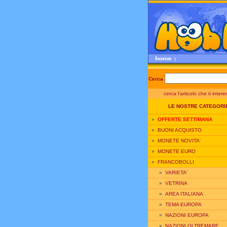
Cerca
cerca l'articolo che ti inter
LE NOSTRE CATEGORI
»
OFFERTE SETTIMANA
»
BUONI ACQUISTO
»
MONETE NOVITA'
»
MONETE EURO
»
FRANCOBOLLI
»
VARIETA'
»
VETRINA
»
AREA ITALIANA
»
TEMA EUROPA
»
NAZIONI EUROPA
»
NAZIONI OLTREMARE