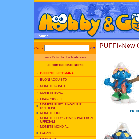
PUFFI»New G
Cerca
GO!
cerca l'articolo che ti interessa
LE NOSTRE CATEGORIE
»
OFFERTE SETTIMANA
»
BUONI ACQUISTO
»
MONETE NOVITA'
»
MONETE EURO
»
FRANCOBOLLI
MONETE EURO SINGOLE E
»
ROTOLINI
Puffo
»
MONETE LIRE
MONETE EURO - DIVISIONALI NON
»
UFFICIALI
»
MONETE MONDIALI
»
PADANIA