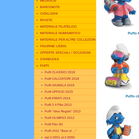
»
MEDAGLIE
»
BANCONOTE
»
CATALOGHI
»
RIVISTE
»
MATERIALE FILATELICO
Puffo 
»
MATERIALE NUMISMATICO
»
MATERIALE PER ALTRE COLLEZIONI
»
FIGURINE LIEBIG
»
OFFERTE SPECIALI / OCCASIONI
»
STARBUCKS
»
PUFFI
»
Puffi CLASSICI 2019
»
Puffi CALCIATORI 2018
»
Puffi GIUNGLA 2016
»
Puffi UFFICIO 2015
Puffo ci
»
Puffi PIRATI 2014
»
Puffi 2 Il FIlm 2013
»
Puffi "Idea Regalo" 2013
»
Puffi OLIMPICI 2012
»
Puffi Film 3D
»
Puffi 2011 "Best of ..."
»
dal 2.0001 al 2.0050