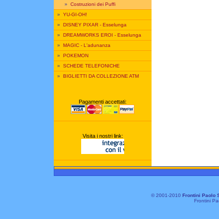
»
Costruzioni dei Puffi
»
YU-GI-OH!
»
DISNEY PIXAR - Esselunga
»
DREAMWORKS EROI - Esselunga
»
MAGIC - L'adunanza
»
POKEMON
»
SCHEDE TELEFONICHE
»
BIGLIETTI DA COLLEZIONE ATM
Pagamenti accettati:
Visita i nostri link:
© 2001-2010
Frontini Paolo 
Frontini Pa