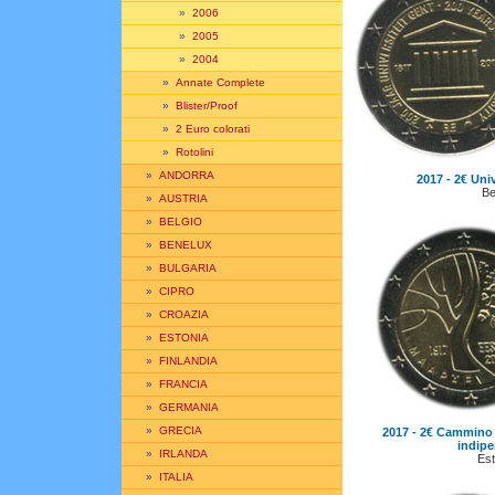
»
2006
»
2005
»
2004
»
Annate Complete
»
Blister/Proof
»
2 Euro colorati
»
Rotolini
»
ANDORRA
2017 - 2€ Uni
Be
»
AUSTRIA
»
BELGIO
»
BENELUX
»
BULGARIA
»
CIPRO
»
CROAZIA
»
ESTONIA
»
FINLANDIA
»
FRANCIA
»
GERMANIA
»
GRECIA
2017 - 2€ Cammino d
indip
»
IRLANDA
Est
»
ITALIA