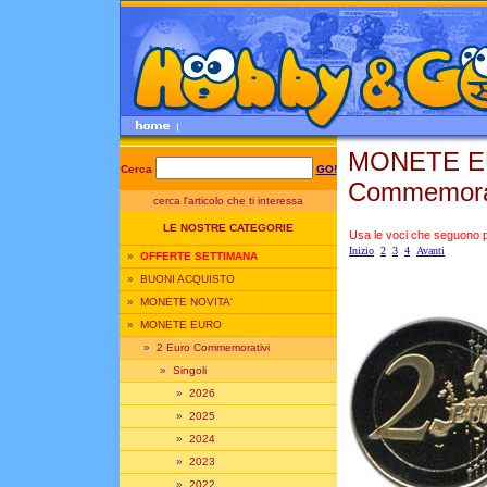
MONETE E
Cerca
GO!
Commemorat
cerca l'articolo che ti interessa
LE NOSTRE CATEGORIE
Usa le voci che seguono per
Inizio
2
3
4
Avanti
»
OFFERTE SETTIMANA
»
BUONI ACQUISTO
»
MONETE NOVITA'
»
MONETE EURO
»
2 Euro Commemorativi
»
Singoli
»
2026
»
2025
»
2024
»
2023
»
2022