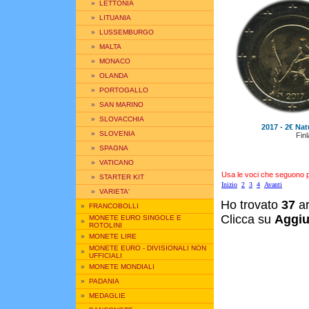
»
LETTONIA
»
LITUANIA
»
LUSSEMBURGO
»
MALTA
»
MONACO
»
OLANDA
»
PORTOGALLO
»
SAN MARINO
»
SLOVACCHIA
2017 - 2€ Nat
»
SLOVENIA
Finl
»
SPAGNA
»
VATICANO
Usa le voci che seguono per
»
STARTER KIT
Inizio
2
3
4
Avanti
»
VARIETA'
Ho trovato
37
ar
»
FRANCOBOLLI
Clicca su
Aggiu
MONETE EURO SINGOLE E
»
ROTOLINI
»
MONETE LIRE
MONETE EURO - DIVISIONALI NON
»
UFFICIALI
»
MONETE MONDIALI
»
PADANIA
»
MEDAGLIE