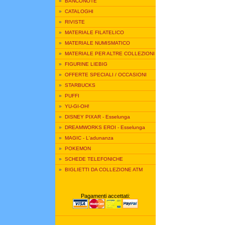
»
BANCONOTE
»
CATALOGHI
»
RIVISTE
»
MATERIALE FILATELICO
»
MATERIALE NUMISMATICO
»
MATERIALE PER ALTRE COLLEZIONI
»
FIGURINE LIEBIG
»
OFFERTE SPECIALI / OCCASIONI
»
STARBUCKS
»
PUFFI
»
YU-GI-OH!
»
DISNEY PIXAR - Esselunga
»
DREAMWORKS EROI - Esselunga
»
MAGIC - L'adunanza
»
POKEMON
»
SCHEDE TELEFONICHE
»
BIGLIETTI DA COLLEZIONE ATM
Pagamenti accettati: