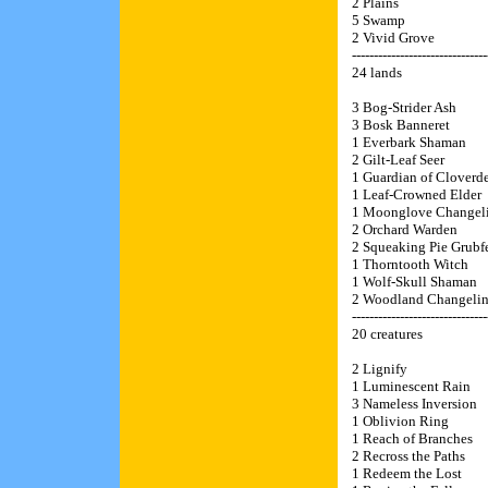
2 Plains
5 Swamp
2 Vivid Grove
-------------------------------
24 lands
3 Bog-Strider Ash
3 Bosk Banneret
1 Everbark Shaman
2 Gilt-Leaf Seer
1 Guardian of Cloverde
1 Leaf-Crowned Elder
1 Moonglove Changel
2 Orchard Warden
2 Squeaking Pie Grubf
1 Thorntooth Witch
1 Wolf-Skull Shaman
2 Woodland Changeli
-------------------------------
20 creatures
2 Lignify
1 Luminescent Rain
3 Nameless Inversion
1 Oblivion Ring
1 Reach of Branches
2 Recross the Paths
1 Redeem the Lost