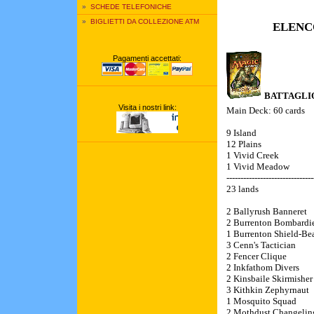
»
SCHEDE TELEFONICHE
»
BIGLIETTI DA COLLEZIONE ATM
ELENC
Pagamenti accettati:
BATTAGLI
Visita i nostri link:
Main Deck: 60 cards
9 Island
12 Plains
1 Vivid Creek
1 Vivid Meadow
-------------------------------
23 lands
2 Ballyrush Banneret
2 Burrenton Bombardi
1 Burrenton Shield-Bea
3 Cenn's Tactician
2 Fencer Clique
2 Inkfathom Divers
2 Kinsbaile Skirmisher
3 Kithkin Zephyrnaut
1 Mosquito Squad
2 Mothdust Changelin