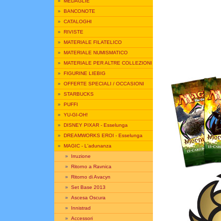
»
MEDAGLIE
»
BANCONOTE
»
CATALOGHI
»
RIVISTE
»
MATERIALE FILATELICO
»
MATERIALE NUMISMATICO
»
MATERIALE PER ALTRE COLLEZIONI
»
FIGURINE LIEBIG
»
OFFERTE SPECIALI / OCCASIONI
»
STARBUCKS
»
PUFFI
»
YU-GI-OH!
»
DISNEY PIXAR - Esselunga
»
DREAMWORKS EROI - Esselunga
»
MAGIC - L'adunanza
»
Irruzione
»
Ritorno a Ravnica
»
Ritorno di Avacyn
»
Set Base 2013
»
Ascesa Oscura
»
Innistrad
»
Accessori