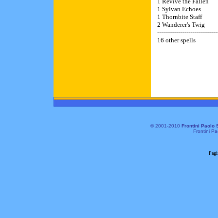
1 Revive the Fallen
1 Sylvan Echoes
1 Thornbite Staff
2 Wanderer's Twig
-------------------------------
16 other spells
© 2001-2010
Frontini Paolo 
Frontini Pa
Pagi