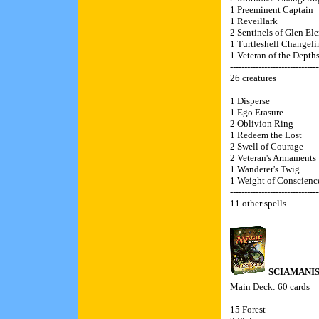
1 Preeminent Captain
1 Reveillark
2 Sentinels of Glen El
1 Turtleshell Changeli
1 Veteran of the Depth
-------------------------------
26 creatures
1 Disperse
1 Ego Erasure
2 Oblivion Ring
1 Redeem the Lost
2 Swell of Courage
2 Veteran's Armaments
1 Wanderer's Twig
1 Weight of Conscienc
-------------------------------
11 other spells
SCIAMANI
Main Deck: 60 cards
15 Forest