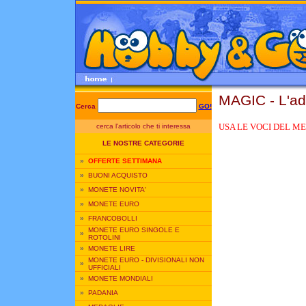
MAGIC - L'a
Cerca
GO!
USA LE VOCI DEL ME
cerca l'articolo che ti interessa
LE NOSTRE CATEGORIE
»
OFFERTE SETTIMANA
»
BUONI ACQUISTO
»
MONETE NOVITA'
»
MONETE EURO
»
FRANCOBOLLI
MONETE EURO SINGOLE E
»
ROTOLINI
»
MONETE LIRE
MONETE EURO - DIVISIONALI NON
»
UFFICIALI
»
MONETE MONDIALI
»
PADANIA