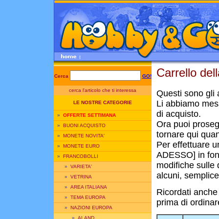
Carrello del
Cerca
GO!
cerca l'articolo che ti interessa
Questi sono gli a
Li abbiamo mess
LE NOSTRE CATEGORIE
di acquisto.
»
OFFERTE SETTIMANA
Ora puoi prosegui
»
BUONI ACQUISTO
tornare qui quan
»
MONETE NOVITA'
Per effettuare u
»
MONETE EURO
ADESSO] in fond
»
FRANCOBOLLI
modifiche sulle q
»
VARIETA'
alcuni, semplice
»
VETRINA
»
AREA ITALIANA
Ricordati anche
»
TEMA EUROPA
prima di ordinar
»
NAZIONI EUROPA
»
ALAND