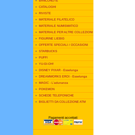
»
BANCONOTE
»
CATALOGHI
»
RIVISTE
»
MATERIALE FILATELICO
»
MATERIALE NUMISMATICO
»
MATERIALE PER ALTRE COLLEZIONI
»
FIGURINE LIEBIG
»
OFFERTE SPECIALI / OCCASIONI
»
STARBUCKS
»
PUFFI
»
YU-GI-OH!
»
DISNEY PIXAR - Esselunga
»
DREAMWORKS EROI - Esselunga
»
MAGIC - L'adunanza
»
POKEMON
»
SCHEDE TELEFONICHE
»
BIGLIETTI DA COLLEZIONE ATM
Pagamenti accettati: