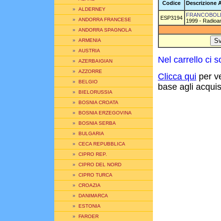
Codice
Descrizione A
»
ALDERNEY
FRANCOBOLLI
ESP3194
»
ANDORRA FRANCESE
1999 - Radioam
»
ANDORRA SPAGNOLA
»
ARMENIA
»
AUSTRIA
Nel carrello ci
»
AZERBAIGIAN
»
AZZORRE
Clicca qui
per ve
»
BELGIO
base agli acquisti
»
BIELORUSSIA
»
BOSNIA CROATA
»
BOSNIA ERZEGOVINA
»
BOSNIA SERBA
»
BULGARIA
»
CECA REPUBBLICA
»
CIPRO REP.
»
CIPRO DEL NORD
»
CIPRO TURCA
»
CROAZIA
»
DANIMARCA
»
ESTONIA
»
FAROER