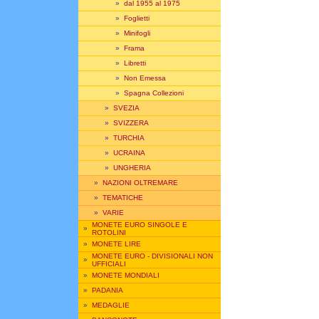
»
dal 1955 al 1975
»
Foglietti
»
Minifogli
»
Frama
»
Libretti
»
Non Emessa
»
Spagna Collezioni
»
SVEZIA
»
SVIZZERA
»
TURCHIA
»
UCRAINA
»
UNGHERIA
»
NAZIONI OLTREMARE
»
TEMATICHE
»
VARIE
MONETE EURO SINGOLE E
»
ROTOLINI
»
MONETE LIRE
MONETE EURO - DIVISIONALI NON
»
UFFICIALI
»
MONETE MONDIALI
»
PADANIA
»
MEDAGLIE