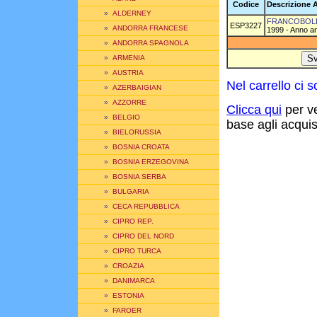
Codice
Descrizione A
»
ALDERNEY
FRANCOBOLLI
ESP3227
»
ANDORRA FRANCESE
1999 - Anno an
»
ANDORRA SPAGNOLA
»
ARMENIA
»
AUSTRIA
Nel carrello ci
»
AZERBAIGIAN
»
AZZORRE
Clicca qui
per ve
»
BELGIO
base agli acquisti
»
BIELORUSSIA
»
BOSNIA CROATA
»
BOSNIA ERZEGOVINA
»
BOSNIA SERBA
»
BULGARIA
»
CECA REPUBBLICA
»
CIPRO REP.
»
CIPRO DEL NORD
»
CIPRO TURCA
»
CROAZIA
»
DANIMARCA
»
ESTONIA
»
FAROER