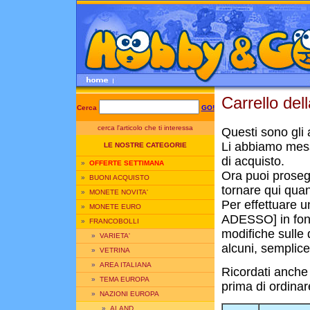
Carrello del
Cerca
GO!
cerca l'articolo che ti interessa
Questi sono gli a
Li abbiamo mess
LE NOSTRE CATEGORIE
di acquisto.
»
OFFERTE SETTIMANA
Ora puoi prosegui
»
BUONI ACQUISTO
tornare qui quan
»
MONETE NOVITA'
Per effettuare u
»
MONETE EURO
ADESSO] in fond
»
FRANCOBOLLI
modifiche sulle q
»
VARIETA'
alcuni, semplice
»
VETRINA
»
AREA ITALIANA
Ricordati anche
»
TEMA EUROPA
prima di ordinar
»
NAZIONI EUROPA
»
ALAND