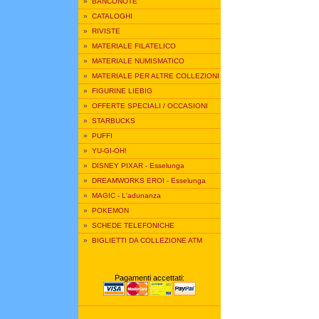
»
BANCONOTE
»
CATALOGHI
»
RIVISTE
»
MATERIALE FILATELICO
»
MATERIALE NUMISMATICO
»
MATERIALE PER ALTRE COLLEZIONI
»
FIGURINE LIEBIG
»
OFFERTE SPECIALI / OCCASIONI
»
STARBUCKS
»
PUFFI
»
YU-GI-OH!
»
DISNEY PIXAR - Esselunga
»
DREAMWORKS EROI - Esselunga
»
MAGIC - L'adunanza
»
POKEMON
»
SCHEDE TELEFONICHE
»
BIGLIETTI DA COLLEZIONE ATM
Pagamenti accettati: