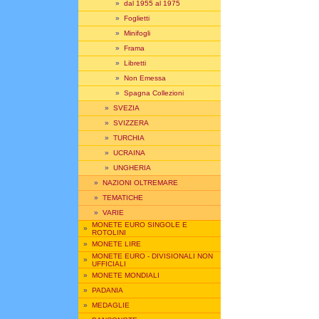
»
dal 1955 al 1975
»
Foglietti
»
Minifogli
»
Frama
»
Libretti
»
Non Emessa
»
Spagna Collezioni
»
SVEZIA
»
SVIZZERA
»
TURCHIA
»
UCRAINA
»
UNGHERIA
»
NAZIONI OLTREMARE
»
TEMATICHE
»
VARIE
MONETE EURO SINGOLE E
»
ROTOLINI
»
MONETE LIRE
MONETE EURO - DIVISIONALI NON
»
UFFICIALI
»
MONETE MONDIALI
»
PADANIA
»
MEDAGLIE