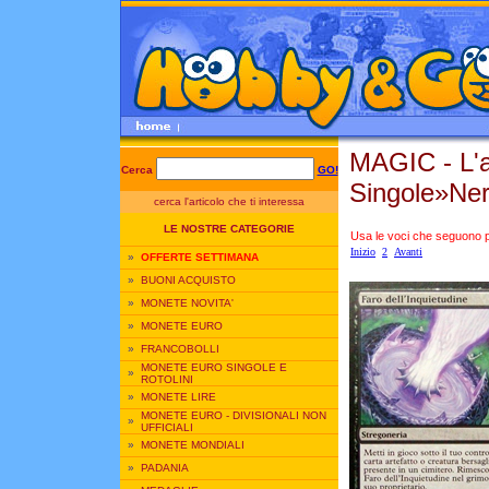
MAGIC - L'
Cerca
GO!
Singole»Ne
cerca l'articolo che ti interessa
LE NOSTRE CATEGORIE
Usa le voci che seguono per
Inizio
2
Avanti
»
OFFERTE SETTIMANA
»
BUONI ACQUISTO
»
MONETE NOVITA'
»
MONETE EURO
»
FRANCOBOLLI
MONETE EURO SINGOLE E
»
ROTOLINI
»
MONETE LIRE
MONETE EURO - DIVISIONALI NON
»
UFFICIALI
»
MONETE MONDIALI
»
PADANIA