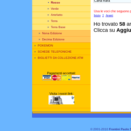
Carta Rara
•
Rosso
»
Verde
Usa le voci che seguono per
»
Artefatto
Inizio
2
Avanti
»
Terra
Ho trovato
58
ar
»
Terra Base
Clicca su
Aggiu
»
Nona Edizione
»
Decima Edizione
»
POKEMON
»
SCHEDE TELEFONICHE
»
BIGLIETTI DA COLLEZIONE ATM
Pagamenti accettati:
Visita i nostri link:
© 2001-2010
Frontini Paolo 