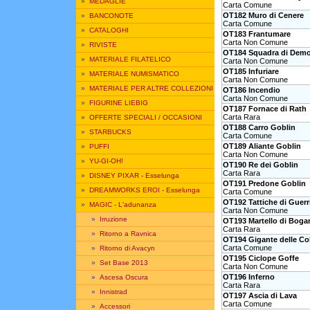
»
MEDAGLIE
Carta Comune
OT182 Muro di Cenere
»
BANCONOTE
Carta Comune
»
CATALOGHI
OT183 Frantumare
Carta Non Comune
»
RIVISTE
OT184 Squadra di Demo
»
MATERIALE FILATELICO
Carta Non Comune
OT185 Infuriare
»
MATERIALE NUMISMATICO
Carta Non Comune
»
MATERIALE PER ALTRE COLLEZIONI
OT186 Incendio
Carta Non Comune
»
FIGURINE LIEBIG
OT187 Fornace di Rath
Carta Rara
»
OFFERTE SPECIALI / OCCASIONI
OT188 Carro Goblin
»
STARBUCKS
Carta Comune
OT189 Aliante Goblin
»
PUFFI
Carta Non Comune
»
YU-GI-OH!
OT190 Re dei Goblin
Carta Rara
»
DISNEY PIXAR - Esselunga
OT191 Predone Goblin
»
DREAMWORKS EROI - Esselunga
Carta Comune
OT192 Tattiche di Guerri
»
MAGIC - L'adunanza
Carta Non Comune
»
Irruzione
OT193 Martello di Boga
Carta Rara
»
Ritorno a Ravnica
OT194 Gigante delle Col
Carta Comune
»
Ritorno di Avacyn
OT195 Ciclope Goffe
»
Set Base 2013
Carta Non Comune
OT196 Inferno
»
Ascesa Oscura
Carta Rara
»
Innistrad
OT197 Ascia di Lava
Carta Comune
»
Accessori