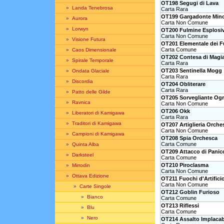
OT198 Segugi di Lava
»
Landa Tenebrosa
Carta Rara
OT199 Gargadonte Min
»
Aurora
Carta Non Comune
»
Lorwyn
OT200 Fulmine Esplosi
Carta Non Comune
»
Visione Futura
OT201 Elementale dei F
Carta Comune
»
Caos Dimensionale
OT202 Contesa di Magi
»
Spirale Temporale
Carta Rara
OT203 Sentinella Mogg
»
Ondata Glaciale
Carta Rara
»
Discordia
OT204 Obliterare
Carta Rara
»
Patto delle Gilde
OT205 Sorvegliante Og
»
Ravnica
Carta Non Comune
OT206 Okk
»
Liberatori di Kamigawa
Carta Rara
»
Traditori di Kamigawa
OT207 Artiglieria Orche
Carta Non Comune
»
Campioni di Kamigawa
OT208 Spia Orchesca
Carta Comune
»
Quinta Alba
OT209 Attacco di Panic
»
Darksteel
Carta Comune
OT210 Piroclasma
»
Mirrodin
Carta Non Comune
»
Ottava Edizione
OT211 Fuochi d'Artifici
Carta Non Comune
»
Carte Singole
OT212 Goblin Furioso
»
Bianco
Carta Comune
OT213 Riflessi
»
Blu
Carta Comune
»
Nero
OT214 Assalto Implacab