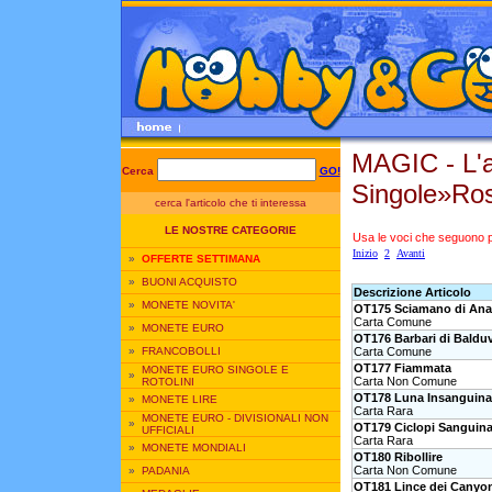
MAGIC - L'
Cerca
GO!
Singole»Ro
cerca l'articolo che ti interessa
LE NOSTRE CATEGORIE
Usa le voci che seguono per
Inizio
2
Avanti
»
OFFERTE SETTIMANA
»
BUONI ACQUISTO
Descrizione Articolo
»
MONETE NOVITA'
OT175 Sciamano di An
Carta Comune
»
MONETE EURO
OT176 Barbari di Baldu
Carta Comune
»
FRANCOBOLLI
OT177 Fiammata
MONETE EURO SINGOLE E
»
Carta Non Comune
ROTOLINI
OT178 Luna Insanguina
»
MONETE LIRE
Carta Rara
MONETE EURO - DIVISIONALI NON
»
OT179 Ciclopi Sanguina
UFFICIALI
Carta Rara
»
MONETE MONDIALI
OT180 Ribollire
Carta Non Comune
»
PADANIA
OT181 Lince dei Canyo