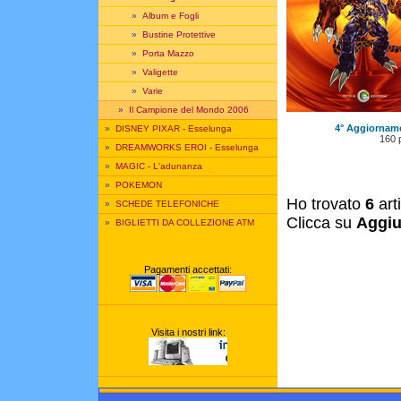
»
Album e Fogli
»
Bustine Protettive
»
Porta Mazzo
»
Valigette
»
Varie
»
Il Campione del Mondo 2006
4° Aggiornam
»
DISNEY PIXAR - Esselunga
160 
»
DREAMWORKS EROI - Esselunga
»
MAGIC - L'adunanza
»
POKEMON
Ho trovato
6
art
»
SCHEDE TELEFONICHE
Clicca su
Aggiu
»
BIGLIETTI DA COLLEZIONE ATM
Pagamenti accettati:
Visita i nostri link: