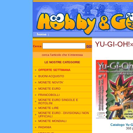
YU-GI-OH!»
Cerca
GO!
cerca l'articolo che ti interessa
LE NOSTRE CATEGORIE
»
OFFERTE SETTIMANA
»
BUONI ACQUISTO
»
MONETE NOVITA'
»
MONETE EURO
»
FRANCOBOLLI
MONETE EURO SINGOLE E
»
ROTOLINI
»
MONETE LIRE
MONETE EURO - DIVISIONALI NON
»
UFFICIALI
»
MONETE MONDIALI
Catalogo Yu-G
»
PADANIA
368 