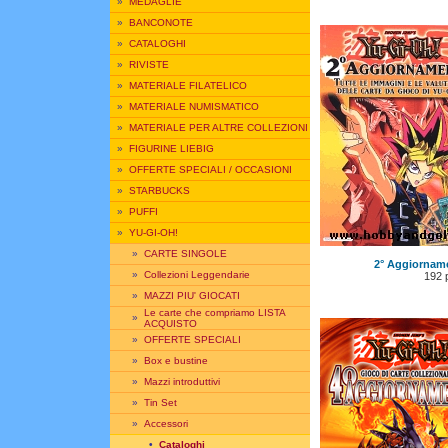
»
MEDAGLIE
»
BANCONOTE
»
CATALOGHI
»
RIVISTE
»
MATERIALE FILATELICO
»
MATERIALE NUMISMATICO
»
MATERIALE PER ALTRE COLLEZIONI
»
FIGURINE LIEBIG
»
OFFERTE SPECIALI / OCCASIONI
»
STARBUCKS
»
PUFFI
»
YU-GI-OH!
»
CARTE SINGOLE
2° Aggiornam
»
Collezioni Leggendarie
192 
»
MAZZI PIU' GIOCATI
Le carte che compriamo LISTA
»
ACQUISTO
»
OFFERTE SPECIALI
»
Box e bustine
»
Mazzi introduttivi
»
Tin Set
»
Accessori
•
Cataloghi