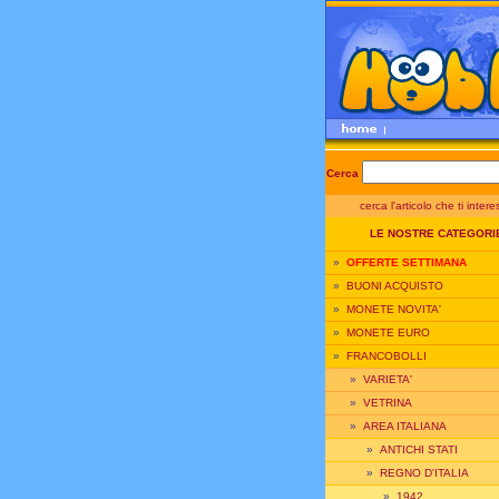
Cerca
cerca l'articolo che ti inter
LE NOSTRE CATEGORI
»
OFFERTE SETTIMANA
»
BUONI ACQUISTO
»
MONETE NOVITA'
»
MONETE EURO
»
FRANCOBOLLI
»
VARIETA'
»
VETRINA
»
AREA ITALIANA
»
ANTICHI STATI
»
REGNO D'ITALIA
»
1942