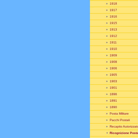
»
1918
»
1917
»
1916
»
1915
»
1913
»
1912
»
1911
»
1910
»
1909
»
1908
»
1906
»
1905
»
1903
»
1901
»
1896
»
1891
»
1890
»
Posta Militare
»
Pacchi Postali
»
Recapito Autorizzat
•
Ricognizione Post