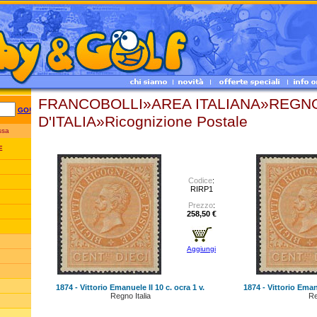
FRANCOBOLLI»AREA ITALIANA»REGN
GO!
D'ITALIA»Ricognizione Postale
essa
E
Codice
:
RIRP1
Prezzo
:
258,50 €
Aggiungi
1874 - Vittorio Emanuele II 10 c. ocra 1 v.
1874 - Vittorio Emanu
Regno Italia
Re