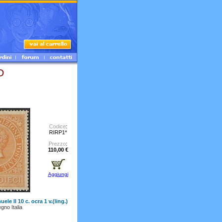
O
Codice
:
RIRP1*
Prezzo
:
110,00 €
Aggiungi
ele II 10 c. ocra 1 v.(ling.)
gno Italia