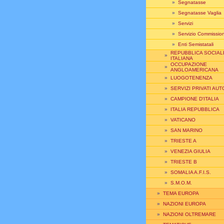
»
Segnatasse
»
Segnatasse Vaglia
»
Servizi
»
Servizio Commission
»
Enti Semistatali
REPUBBLICA SOCIAL
»
ITALIANA
OCCUPAZIONE
»
ANGLOAMERICANA
»
LUOGOTENENZA
»
SERVIZI PRIVATI AUT
»
CAMPIONE D'ITALIA
»
ITALIA REPUBBLICA
»
VATICANO
»
SAN MARINO
»
TRIESTE A
»
VENEZIA GIULIA
»
TRIESTE B
»
SOMALIA A.F.I.S.
»
S.M.O.M.
»
TEMA EUROPA
»
NAZIONI EUROPA
»
NAZIONI OLTREMARE