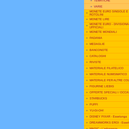
»
TEMATICHE
»
VARIE
MONETE EURO SINGOLE E
»
ROTOLINI
»
MONETE LIRE
MONETE EURO - DIVISIONA
»
UFFICIALI
»
MONETE MONDIALI
»
PADANIA
»
MEDAGLIE
»
BANCONOTE
»
CATALOGHI
»
RIVISTE
»
MATERIALE FILATELICO
»
MATERIALE NUMISMATICO
»
MATERIALE PER ALTRE CO
»
FIGURINE LIEBIG
»
OFFERTE SPECIALI / OCCA
»
STARBUCKS
»
PUFFI
»
YU-GI-OH!
»
DISNEY PIXAR - Esselunga
»
DREAMWORKS EROI - Essel
»
MAGIC - L'adunanza