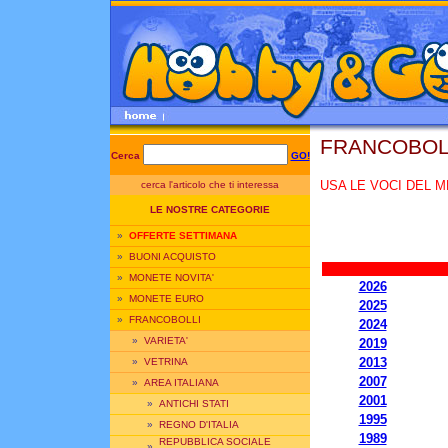
FRANCOBOLL
Cerca
GO!
USA LE VOCI DEL M
cerca l'articolo che ti interessa
LE NOSTRE CATEGORIE
»
OFFERTE SETTIMANA
»
BUONI ACQUISTO
»
MONETE NOVITA'
2026
»
MONETE EURO
2025
»
FRANCOBOLLI
2024
»
VARIETA'
2019
2013
»
VETRINA
2007
»
AREA ITALIANA
2001
»
ANTICHI STATI
1995
»
REGNO D'ITALIA
1989
REPUBBLICA SOCIALE
»