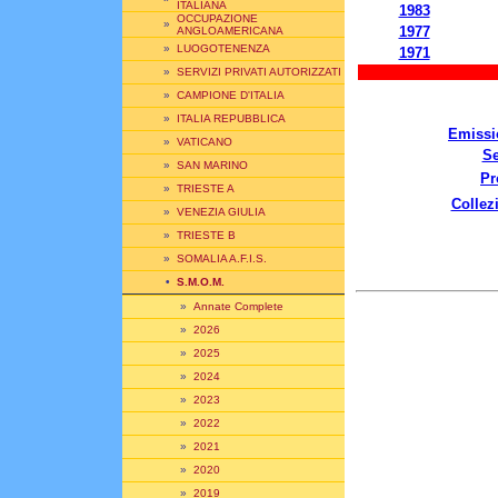
ITALIANA
1983
OCCUPAZIONE
»
1977
ANGLOAMERICANA
»
LUOGOTENENZA
1971
»
SERVIZI PRIVATI AUTORIZZATI
»
CAMPIONE D'ITALIA
»
ITALIA REPUBBLICA
Emissi
»
VATICANO
Se
»
SAN MARINO
Pr
»
TRIESTE A
Collez
»
VENEZIA GIULIA
»
TRIESTE B
»
SOMALIA A.F.I.S.
•
S.M.O.M.
»
Annate Complete
»
2026
»
2025
»
2024
»
2023
»
2022
»
2021
»
2020
»
2019