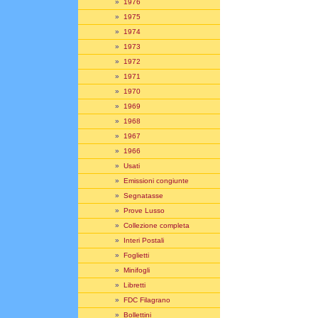
»
1976
»
1975
»
1974
»
1973
»
1972
»
1971
»
1970
»
1969
»
1968
»
1967
»
1966
»
Usati
»
Emissioni congiunte
»
Segnatasse
»
Prove Lusso
»
Collezione completa
»
Interi Postali
»
Foglietti
»
Minifogli
»
Libretti
»
FDC Filagrano
»
Bollettini