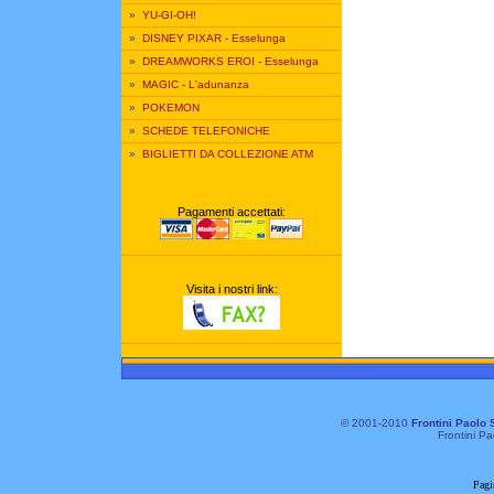
»
YU-GI-OH!
»
DISNEY PIXAR - Esselunga
»
DREAMWORKS EROI - Esselunga
»
MAGIC - L'adunanza
»
POKEMON
»
SCHEDE TELEFONICHE
»
BIGLIETTI DA COLLEZIONE ATM
Pagamenti accettati:
Visita i nostri link:
© 2001-2010
Frontini Paolo 
Frontini Pa
Pagi