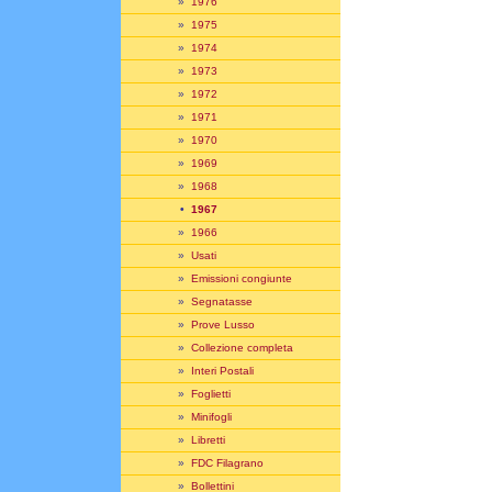
»
1976
»
1975
»
1974
»
1973
»
1972
»
1971
»
1970
»
1969
»
1968
•
1967
»
1966
»
Usati
»
Emissioni congiunte
»
Segnatasse
»
Prove Lusso
»
Collezione completa
»
Interi Postali
»
Foglietti
»
Minifogli
»
Libretti
»
FDC Filagrano
»
Bollettini