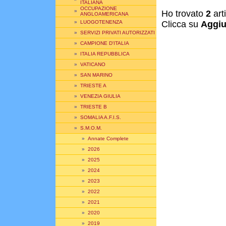
ITALIANA
OCCUPAZIONE
»
Ho trovato
2
art
ANGLOAMERICANA
»
LUOGOTENENZA
Clicca su
Aggiu
»
SERVIZI PRIVATI AUTORIZZATI
»
CAMPIONE D'ITALIA
»
ITALIA REPUBBLICA
»
VATICANO
»
SAN MARINO
»
TRIESTE A
»
VENEZIA GIULIA
»
TRIESTE B
»
SOMALIA A.F.I.S.
»
S.M.O.M.
»
Annate Complete
»
2026
»
2025
»
2024
»
2023
»
2022
»
2021
»
2020
»
2019