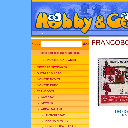
FRANCOBOL
Cerca
GO!
cerca l'articolo che ti interessa
LE NOSTRE CATEGORIE
»
OFFERTE SETTIMANA
»
BUONI ACQUISTO
»
MONETE NOVITA'
»
MONETE EURO
»
FRANCOBOLLI
»
VARIETA'
»
VETRINA
»
AREA ITALIANA
1967 - Ba
S.M
»
ANTICHI STATI
»
REGNO D'ITALIA
REPUBBLICA SOCIALE
»