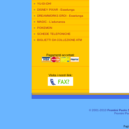
»
YU-GI-OH!
»
DISNEY PIXAR - Esselunga
»
DREAMWORKS EROI - Esselunga
»
MAGIC - L'adunanza
»
POKEMON
»
SCHEDE TELEFONICHE
»
BIGLIETTI DA COLLEZIONE ATM
Pagamenti accettati:
Visita i nostri link:
© 2001-2010
Frontini Paolo 
Frontini Pa
Pagi