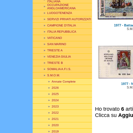
ITALIANA
OCCUPAZIONE
»
ANGLOAMERICANA
»
LUOGOTENENZA
»
SERVIZI PRIVATI AUTORIZZATI
1977 - Battag
»
CAMPIONE D'ITALIA
S.M
»
ITALIA REPUBBLICA
»
VATICANO
»
SAN MARINO
»
TRIESTE A
»
VENEZIA GIULIA
»
TRIESTE B
»
SOMALIA A.F.I.S.
»
S.M.O.M.
»
Annate Complete
1977 - 
S.M
»
2026
»
2025
»
2024
»
2023
Ho trovato
6
art
»
2022
Clicca su
Aggiu
»
2021
»
2020
»
2019