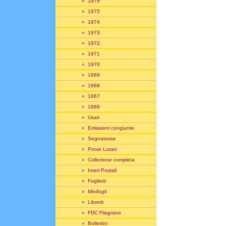
»
1976
»
1975
»
1974
»
1973
»
1972
»
1971
»
1970
»
1969
»
1968
»
1967
»
1966
»
Usati
»
Emissioni congiunte
»
Segnatasse
»
Prove Lusso
»
Collezione completa
»
Interi Postali
»
Foglietti
»
Minifogli
»
Libretti
»
FDC Filagrano
»
Bollettini