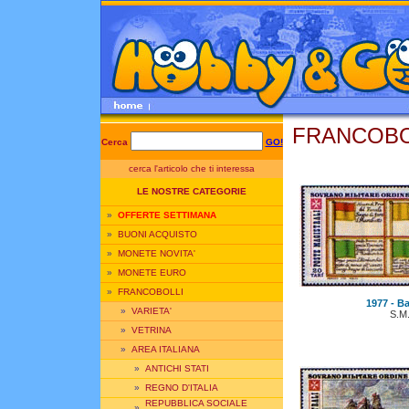
FRANCOBOL
Cerca
GO!
cerca l'articolo che ti interessa
LE NOSTRE CATEGORIE
»
OFFERTE SETTIMANA
»
BUONI ACQUISTO
»
MONETE NOVITA'
»
MONETE EURO
»
FRANCOBOLLI
1977 - Ba
»
VARIETA'
S.M
»
VETRINA
»
AREA ITALIANA
»
ANTICHI STATI
»
REGNO D'ITALIA
REPUBBLICA SOCIALE
»