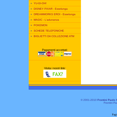
»
YU-GI-OH!
»
DISNEY PIXAR - Esselunga
»
DREAMWORKS EROI - Esselunga
»
MAGIC - L'adunanza
»
POKEMON
»
SCHEDE TELEFONICHE
»
BIGLIETTI DA COLLEZIONE ATM
Pagamenti accettati:
Visita i nostri link:
© 2001-2010
Frontini Paolo 
Frontini Pa
Pagi