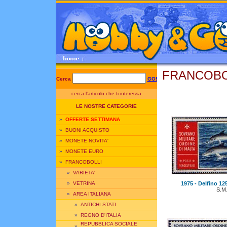
FRANCOBOL
Cerca
GO!
cerca l'articolo che ti interessa
LE NOSTRE CATEGORIE
»
OFFERTE SETTIMANA
»
BUONI ACQUISTO
»
MONETE NOVITA'
»
MONETE EURO
»
FRANCOBOLLI
»
VARIETA'
1975 - Delfino 125
»
VETRINA
S.M
»
AREA ITALIANA
»
ANTICHI STATI
»
REGNO D'ITALIA
REPUBBLICA SOCIALE
»