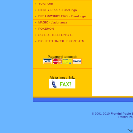
»
YU-GI-OH!
»
DISNEY PIXAR - Esselunga
»
DREAMWORKS EROI - Esselunga
»
MAGIC - L'adunanza
»
POKEMON
»
SCHEDE TELEFONICHE
»
BIGLIETTI DA COLLEZIONE ATM
Pagamenti accettati:
Visita i nostri link:
© 2001-2010
Frontini Paolo 
Frontini Pa
Pagi