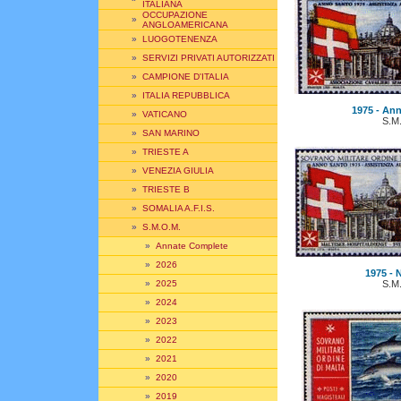
ITALIANA
OCCUPAZIONE
»
ANGLOAMERICANA
»
LUOGOTENENZA
»
SERVIZI PRIVATI AUTORIZZATI
»
CAMPIONE D'ITALIA
»
ITALIA REPUBBLICA
1975 - Ann
»
VATICANO
S.M
»
SAN MARINO
»
TRIESTE A
»
VENEZIA GIULIA
»
TRIESTE B
»
SOMALIA A.F.I.S.
»
S.M.O.M.
»
Annate Complete
»
2026
1975 - N
S.M
»
2025
»
2024
»
2023
»
2022
»
2021
»
2020
»
2019