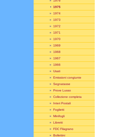
»
1976
•
1975
»
1974
»
1973
»
1972
»
1971
»
1970
»
1969
»
1968
»
1967
»
1966
»
Usati
»
Emissioni congiunte
»
Segnatasse
»
Prove Lusso
»
Collezione completa
»
Interi Postali
»
Foglietti
»
Minifogli
»
Libretti
»
FDC Filagrano
»
Bollettini