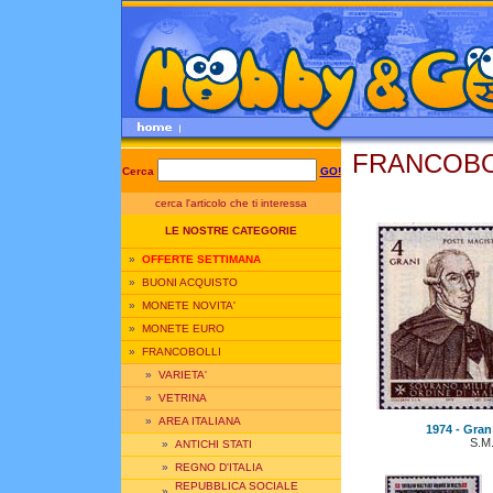
FRANCOBOL
Cerca
GO!
cerca l'articolo che ti interessa
LE NOSTRE CATEGORIE
»
OFFERTE SETTIMANA
»
BUONI ACQUISTO
»
MONETE NOVITA'
»
MONETE EURO
»
FRANCOBOLLI
»
VARIETA'
»
VETRINA
»
AREA ITALIANA
1974 - Gran 
S.M
»
ANTICHI STATI
»
REGNO D'ITALIA
REPUBBLICA SOCIALE
»