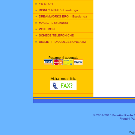
»
YU-GI-OH!
»
DISNEY PIXAR - Esselunga
»
DREAMWORKS EROI - Esselunga
»
MAGIC - L'adunanza
»
POKEMON
»
SCHEDE TELEFONICHE
»
BIGLIETTI DA COLLEZIONE ATM
Pagamenti accettati:
Visita i nostri link:
© 2001-2010
Frontini Paolo 
Frontini Pa
Pagi