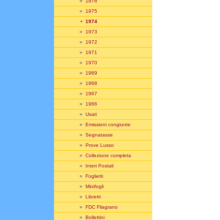
»
1976
»
1975
•
1974
»
1973
»
1972
»
1971
»
1970
»
1969
»
1968
»
1967
»
1966
»
Usati
»
Emissioni congiunte
»
Segnatasse
»
Prove Lusso
»
Collezione completa
»
Interi Postali
»
Foglietti
»
Minifogli
»
Libretti
»
FDC Filagrano
»
Bollettini