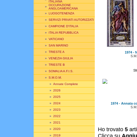
ITALIANA
OCCUPAZIONE
»
ANGLOAMERICANA
»
LUOGOTENENZA
»
SERVIZI PRIVATI AUTORIZZATI
»
CAMPIONE D'ITALIA
»
ITALIA REPUBBLICA
»
VATICANO
»
SAN MARINO
»
TRIESTE A
1974 - N
S.M
»
VENEZIA GIULIA
»
TRIESTE B
S
»
SOMALIA A.F.I.S.
»
S.M.O.M.
»
Annate Complete
»
2026
»
2025
1974 - Annata c
»
2024
S.M
»
2023
»
2022
»
2021
Ho trovato
5
art
»
2020
Clicca su
Aggiu
»
2019