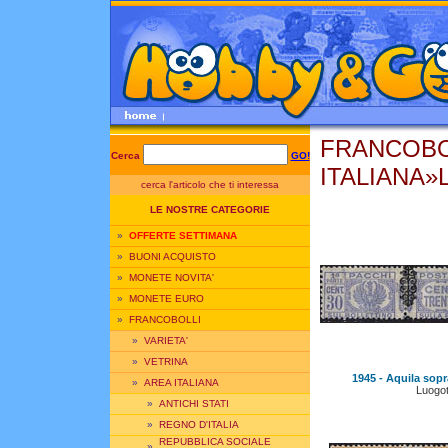
FRANCOBO
Cerca
GO!
ITALIANA»
cerca l'articolo che ti interessa
LE NOSTRE CATEGORIE
»
OFFERTE SETTIMANA
»
BUONI ACQUISTO
»
MONETE NOVITA'
»
MONETE EURO
»
FRANCOBOLLI
»
VARIETA'
»
VETRINA
1945 - Aquila sopra
»
AREA ITALIANA
Luogo
»
ANTICHI STATI
»
REGNO D'ITALIA
REPUBBLICA SOCIALE
»