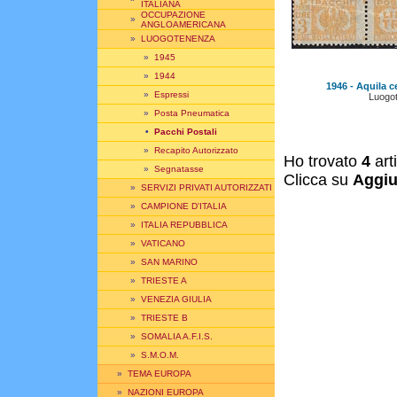
ITALIANA
OCCUPAZIONE
»
ANGLOAMERICANA
»
LUOGOTENENZA
»
1945
»
1944
1946 - Aquila c
»
Espressi
Luogo
»
Posta Pneumatica
•
Pacchi Postali
»
Recapito Autorizzato
Ho trovato
4
art
»
Segnatasse
Clicca su
Aggiu
»
SERVIZI PRIVATI AUTORIZZATI
»
CAMPIONE D'ITALIA
»
ITALIA REPUBBLICA
»
VATICANO
»
SAN MARINO
»
TRIESTE A
»
VENEZIA GIULIA
»
TRIESTE B
»
SOMALIA A.F.I.S.
»
S.M.O.M.
»
TEMA EUROPA
»
NAZIONI EUROPA