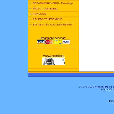
»
DREAMWORKS EROI - Esselunga
»
MAGIC - L'adunanza
»
POKEMON
»
SCHEDE TELEFONICHE
»
BIGLIETTI DA COLLEZIONE ATM
Pagamenti accettati:
Visita i nostri link:
© 2001-2010
Frontini Paolo 
Frontini Pa
Pagi