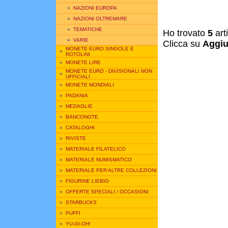
»
NAZIONI EUROPA
»
NAZIONI OLTREMARE
»
TEMATICHE
Ho trovato
5
art
»
VARIE
Clicca su
Aggiu
MONETE EURO SINGOLE E
»
ROTOLINI
»
MONETE LIRE
MONETE EURO - DIVISIONALI NON
»
UFFICIALI
»
MONETE MONDIALI
»
PADANIA
»
MEDAGLIE
»
BANCONOTE
»
CATALOGHI
»
RIVISTE
»
MATERIALE FILATELICO
»
MATERIALE NUMISMATICO
»
MATERIALE PER ALTRE COLLEZIONI
»
FIGURINE LIEBIG
»
OFFERTE SPECIALI / OCCASIONI
»
STARBUCKS
»
PUFFI
»
YU-GI-OH!