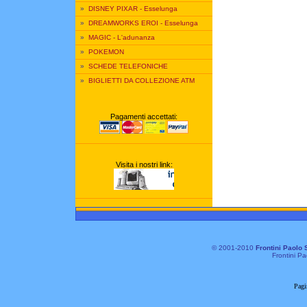
»
DISNEY PIXAR - Esselunga
»
DREAMWORKS EROI - Esselunga
»
MAGIC - L'adunanza
»
POKEMON
»
SCHEDE TELEFONICHE
»
BIGLIETTI DA COLLEZIONE ATM
Pagamenti accettati:
Visita i nostri link:
© 2001-2010
Frontini Paolo 
Frontini Pa
Pagi