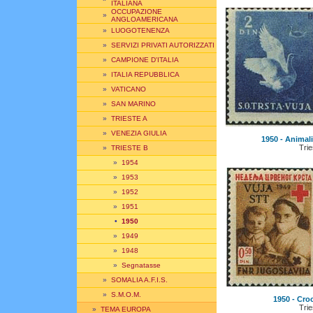
ITALIANA
OCCUPAZIONE
»
ANGLOAMERICANA
»
LUOGOTENENZA
»
SERVIZI PRIVATI AUTORIZZATI
»
CAMPIONE D'ITALIA
»
ITALIA REPUBBLICA
»
VATICANO
»
SAN MARINO
»
TRIESTE A
»
VENEZIA GIULIA
1950 - Animali
Trie
»
TRIESTE B
»
1954
»
1953
»
1952
»
1951
•
1950
»
1949
»
1948
»
Segnatasse
»
SOMALIA A.F.I.S.
»
S.M.O.M.
1950 - Cro
Trie
»
TEMA EUROPA