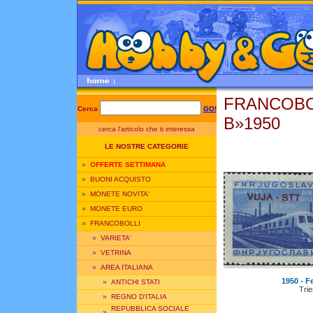
FRANCOBO
Cerca
GO!
B»1950
cerca l'articolo che ti interessa
LE NOSTRE CATEGORIE
»
OFFERTE SETTIMANA
»
BUONI ACQUISTO
»
MONETE NOVITA'
»
MONETE EURO
»
FRANCOBOLLI
»
VARIETA'
»
VETRINA
»
AREA ITALIANA
1950 - Fe
»
ANTICHI STATI
Trie
»
REGNO D'ITALIA
REPUBBLICA SOCIALE
»