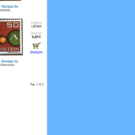
- Europa 2v.
Islanda
Codice
:
LIE364
Prezzo
:
0,20 €
Aggiungi
- Europa 1v.
chtenstein
Pag. 1 di 2