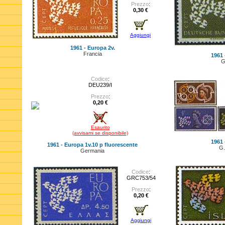
Prezzo
:
0,30 €
Aggiungi
1961 - Europa 2v.
Francia
1961 
G
Codice
:
DEU239/I
Prezzo
:
0,20 €
Esaurito
(avvisami se disponibile)
1961 
1961 - Europa 1v.10 p fluorescente
G.
Germania
Codice
:
GRC753/54
Prezzo
:
0,20 €
Aggiungi