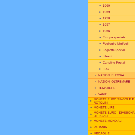
»
1960
»
1959
»
1958
»
1957
»
1956
»
Europa speciale
»
Foglietti e Minifogli
»
Foglietti Speciali
»
Libretti
»
Cartoline Postali
»
FDC
»
NAZIONI EUROPA
»
NAZIONI OLTREMARE
»
TEMATICHE
»
VARIE
MONETE EURO SINGOLE E
»
ROTOLINI
»
MONETE LIRE
MONETE EURO - DIVISIONA
»
UFFICIALI
»
MONETE MONDIALI
»
PADANIA
»
MEDAGLIE