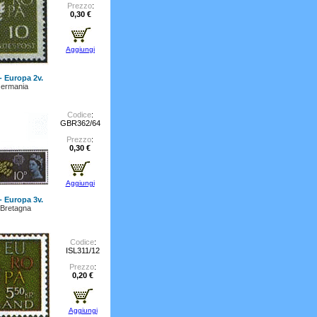
Prezzo
:
0,30 €
Aggiungi
- Europa 2v.
ermania
Codice
:
GBR362/64
Prezzo
:
0,30 €
Aggiungi
- Europa 3v.
Bretagna
Codice
:
ISL311/12
Prezzo
:
0,20 €
Aggiungi