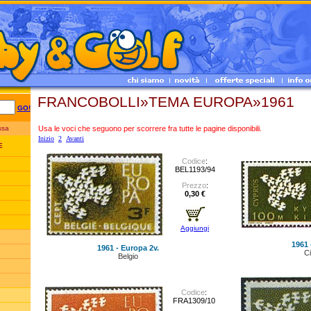
FRANCOBOLLI»TEMA EUROPA»1961
GO!
Usa le voci che seguono per scorrere fra tutte le pagine disponibili.
essa
Inizio
2
Avanti
E
Codice
:
BEL1193/94
Prezzo
:
0,30 €
Aggiungi
1961 
1961 - Europa 2v.
C
Belgio
Codice
:
FRA1309/10