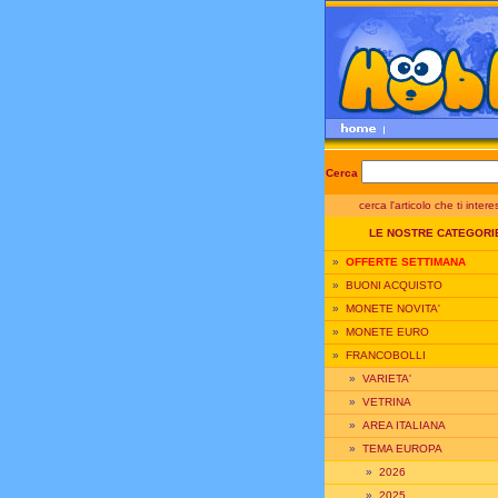
Cerca
cerca l'articolo che ti inter
LE NOSTRE CATEGORI
»
OFFERTE SETTIMANA
»
BUONI ACQUISTO
»
MONETE NOVITA'
»
MONETE EURO
»
FRANCOBOLLI
»
VARIETA'
»
VETRINA
»
AREA ITALIANA
»
TEMA EUROPA
»
2026
»
2025