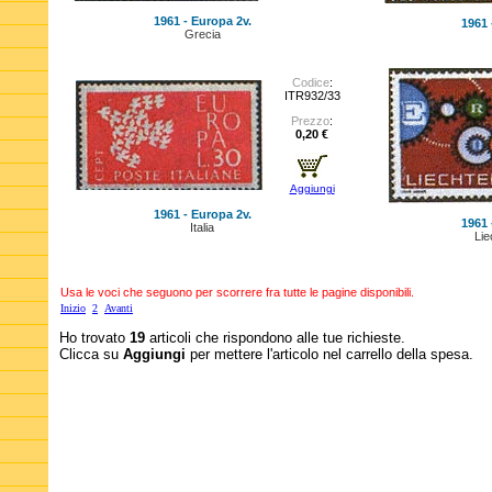
1961 - Europa 2v.
1961 
Grecia
Codice
:
ITR932/33
Prezzo
:
0,20 €
Aggiungi
1961 - Europa 2v.
1961 
Italia
Lie
Usa le voci che seguono per scorrere fra tutte le pagine disponibili.
Inizio
2
Avanti
Ho trovato
19
articoli che rispondono alle tue richieste.
Clicca su
Aggiungi
per mettere l'articolo nel carrello della spesa.