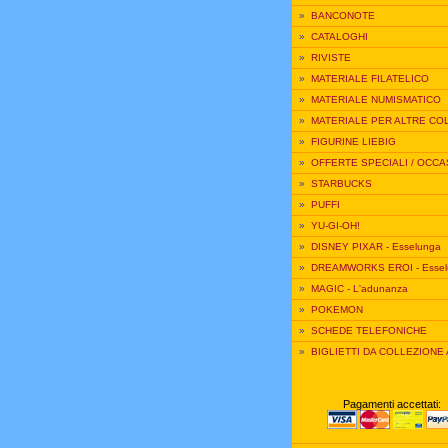
»
BANCONOTE
»
CATALOGHI
»
RIVISTE
»
MATERIALE FILATELICO
»
MATERIALE NUMISMATICO
»
MATERIALE PER ALTRE CO
»
FIGURINE LIEBIG
»
OFFERTE SPECIALI / OCCA
»
STARBUCKS
»
PUFFI
»
YU-GI-OH!
»
DISNEY PIXAR - Esselunga
»
DREAMWORKS EROI - Essel
»
MAGIC - L'adunanza
»
POKEMON
»
SCHEDE TELEFONICHE
»
BIGLIETTI DA COLLEZIONE
Pagamenti accettati: