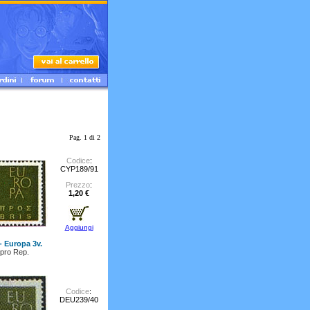
Pag. 1 di 2
Codice
:
CYP189/91
Prezzo
:
1,20 €
Aggiungi
- Europa 3v.
ipro Rep.
Codice
:
DEU239/40