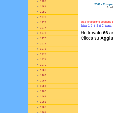
»
1982
2001 - Europa 
»
1981
Azerb
»
1980
»
1979
Usa le voci che seguono per
»
1978
Inizio
2
3
4
5
6
7
Avanti
»
1977
Ho trovato
66
ar
»
1976
Clicca su
Aggiu
»
1975
»
1974
»
1973
»
1972
»
1971
»
1970
»
1969
»
1968
»
1967
»
1966
»
1965
»
1964
»
1963
»
1962
»
1961