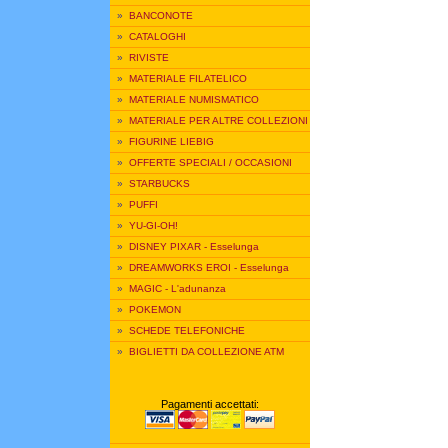
»
BANCONOTE
»
CATALOGHI
»
RIVISTE
»
MATERIALE FILATELICO
»
MATERIALE NUMISMATICO
»
MATERIALE PER ALTRE COLLEZIONI
»
FIGURINE LIEBIG
»
OFFERTE SPECIALI / OCCASIONI
»
STARBUCKS
»
PUFFI
»
YU-GI-OH!
»
DISNEY PIXAR - Esselunga
»
DREAMWORKS EROI - Esselunga
»
MAGIC - L'adunanza
»
POKEMON
»
SCHEDE TELEFONICHE
»
BIGLIETTI DA COLLEZIONE ATM
Pagamenti accettati: