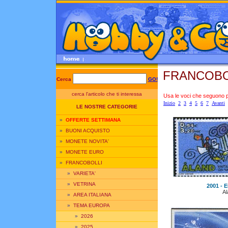
FRANCOBO
Cerca
GO!
cerca l'articolo che ti interessa
Usa le voci che seguono per
Inizio
2
3
4
5
6
7
Avanti
LE NOSTRE CATEGORIE
»
OFFERTE SETTIMANA
»
BUONI ACQUISTO
»
MONETE NOVITA'
»
MONETE EURO
»
FRANCOBOLLI
»
VARIETA'
»
VETRINA
2001 - E
Al
»
AREA ITALIANA
»
TEMA EUROPA
»
2026
»
2025