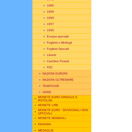
»
1960
»
1959
»
1958
»
1957
»
1956
»
Europa speciale
»
Foglietti e Minifogli
»
Foglietti Speciali
»
Libretti
»
Cartoline Postali
»
FDC
»
NAZIONI EUROPA
»
NAZIONI OLTREMARE
»
TEMATICHE
»
VARIE
MONETE EURO SINGOLE E
»
ROTOLINI
»
MONETE LIRE
MONETE EURO - DIVISIONALI NON
»
UFFICIALI
»
MONETE MONDIALI
»
PADANIA
»
MEDAGLIE