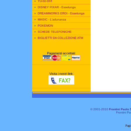
»
YU-GI-OH!
»
DISNEY PIXAR - Esselunga
»
DREAMWORKS EROI - Esselunga
»
MAGIC - L'adunanza
»
POKEMON
»
SCHEDE TELEFONICHE
»
BIGLIETTI DA COLLEZIONE ATM
Pagamenti accettati:
Visita i nostri link:
© 2001-2010
Frontini Paolo 
Frontini Pa
Pagi