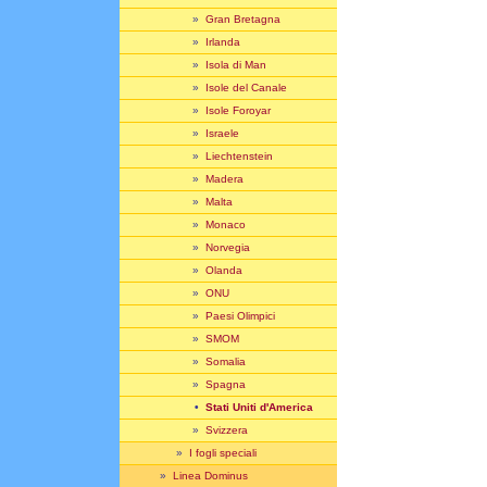
»
Gran Bretagna
»
Irlanda
»
Isola di Man
»
Isole del Canale
»
Isole Foroyar
»
Israele
»
Liechtenstein
»
Madera
»
Malta
»
Monaco
»
Norvegia
»
Olanda
»
ONU
»
Paesi Olimpici
»
SMOM
»
Somalia
»
Spagna
•
Stati Uniti d'America
»
Svizzera
»
I fogli speciali
»
Linea Dominus