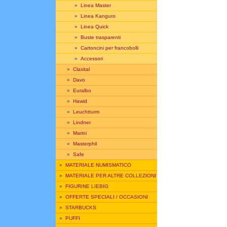
»
Linea Master
»
Linea Kanguro
»
Linea Quick
»
Buste trasparenti
»
Cartoncini per francobolli
»
Accessori
»
Claxital
»
Davo
»
Euralbo
»
Hawid
»
Leuchtturm
»
Lindner
»
Marini
»
Masterphil
»
Safe
»
MATERIALE NUMISMATICO
»
MATERIALE PER ALTRE COLLEZIONI
»
FIGURINE LIEBIG
»
OFFERTE SPECIALI / OCCASIONI
»
STARBUCKS
»
PUFFI