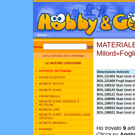
MATERIALE 
Cerca
GO!
Milord»Fogl
cerca l'articolo che ti interessa
LE NOSTRE CATEGORIE
»
OFFERTE SETTIMANA
Descrizione Articolo
BOL121402 Stati Uniti d
»
BUONI ACQUISTO
BOL121400 Fogli bianchi
»
MONETE NOVITA'
BOL108152 Stati Uniti 
BOL108143 Stati Uniti 
»
MONETE EURO
BOL108121 Stati Uniti 
»
FRANCOBOLLI
BOL108095 Stati Uniti 
MONETE EURO SINGOLE E
»
BOL108073 Stati Uniti 
ROTOLINI
BOL108053 Stati Uniti 
»
MONETE LIRE
BOL108021 Stati Uniti 
MONETE EURO - DIVISIONALI NON
»
UFFICIALI
»
MONETE MONDIALI
Ho trovato
9
art
»
PADANIA
Clicca su
Aggiu