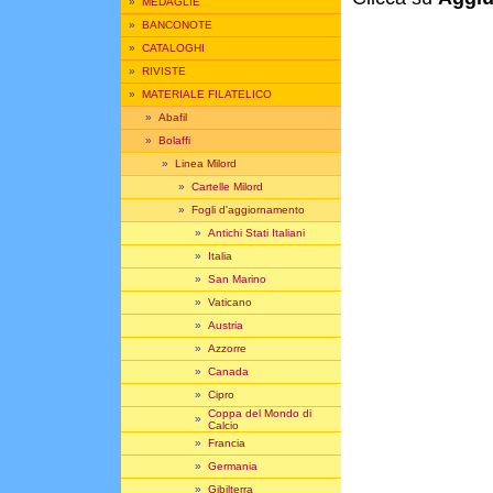
»
MEDAGLIE
»
BANCONOTE
»
CATALOGHI
»
RIVISTE
»
MATERIALE FILATELICO
»
Abafil
»
Bolaffi
»
Linea Milord
»
Cartelle Milord
»
Fogli d'aggiornamento
»
Antichi Stati Italiani
»
Italia
»
San Marino
»
Vaticano
»
Austria
»
Azzorre
»
Canada
»
Cipro
Coppa del Mondo di
»
Calcio
»
Francia
»
Germania
»
Gibilterra