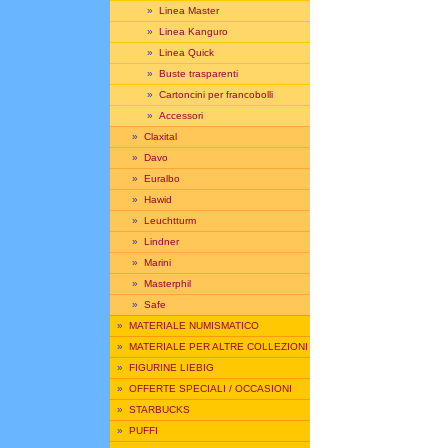
»
Linea Master
»
Linea Kanguro
»
Linea Quick
»
Buste trasparenti
»
Cartoncini per francobolli
»
Accessori
»
Claxital
»
Davo
»
Euralbo
»
Hawid
»
Leuchtturm
»
Lindner
»
Marini
»
Masterphil
»
Safe
»
MATERIALE NUMISMATICO
»
MATERIALE PER ALTRE COLLEZIONI
»
FIGURINE LIEBIG
»
OFFERTE SPECIALI / OCCASIONI
»
STARBUCKS
»
PUFFI