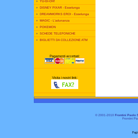
»
YU-GI-OH!
»
DISNEY PIXAR - Esselunga
»
DREAMWORKS EROI - Esselunga
»
MAGIC - L'adunanza
»
POKEMON
»
SCHEDE TELEFONICHE
»
BIGLIETTI DA COLLEZIONE ATM
Pagamenti accettati:
Visita i nostri link:
© 2001-2010
Frontini Paolo 
Frontini Pa
Pagi