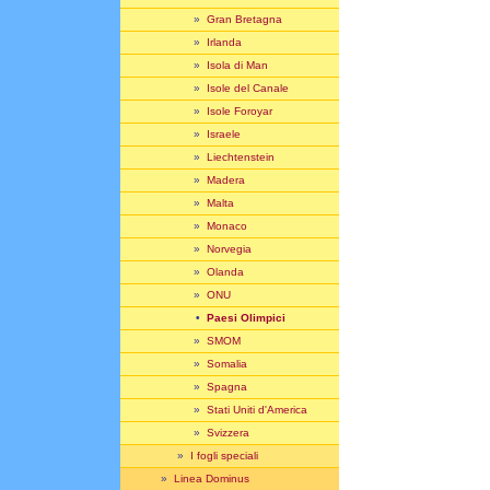
»
Gran Bretagna
»
Irlanda
»
Isola di Man
»
Isole del Canale
»
Isole Foroyar
»
Israele
»
Liechtenstein
»
Madera
»
Malta
»
Monaco
»
Norvegia
»
Olanda
»
ONU
•
Paesi Olimpici
»
SMOM
»
Somalia
»
Spagna
»
Stati Uniti d'America
»
Svizzera
»
I fogli speciali
»
Linea Dominus