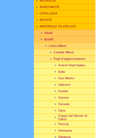
»
MEDAGLIE
»
BANCONOTE
»
CATALOGHI
»
RIVISTE
»
MATERIALE FILATELICO
»
Abafil
»
Bolaffi
»
Linea Milord
»
Cartelle Milord
»
Fogli d'aggiornamento
»
Antichi Stati Italiani
»
Italia
»
San Marino
»
Vaticano
»
Austria
»
Azzorre
»
Canada
»
Cipro
Coppa del Mondo di
»
Calcio
»
Francia
»
Germania
»
Gibilterra