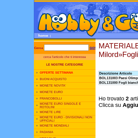
MATERIALE 
Cerca
GO!
Milord»Fogl
cerca l'articolo che ti interessa
LE NOSTRE CATEGORIE
»
OFFERTE SETTIMANA
Descrizione Articolo
BOL131003 Paesi Olimpic
»
BUONI ACQUISTO
BOL131000 Fogli bianch
»
MONETE NOVITA'
»
MONETE EURO
Ho trovato
2
art
»
FRANCOBOLLI
MONETE EURO SINGOLE E
Clicca su
Aggiu
»
ROTOLINI
»
MONETE LIRE
MONETE EURO - DIVISIONALI NON
»
UFFICIALI
»
MONETE MONDIALI
»
PADANIA