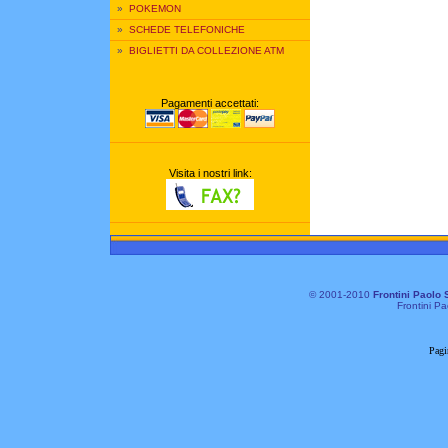
»
POKEMON
»
SCHEDE TELEFONICHE
»
BIGLIETTI DA COLLEZIONE ATM
Pagamenti accettati:
Visita i nostri link:
© 2001-2010
Frontini Paolo 
Frontini Pa
Pagi