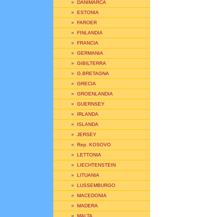
»
DANIMARCA
»
ESTONIA
»
FAROER
»
FINLANDIA
»
FRANCIA
»
GERMANIA
»
GIBILTERRA
»
G.BRETAGNA
»
GRECIA
»
GROENLANDIA
»
GUERNSEY
»
IRLANDA
»
ISLANDA
»
JERSEY
»
Rep. KOSOVO
»
LETTONIA
»
LIECHTENSTEIN
»
LITUANIA
»
LUSSEMBURGO
»
MACEDONIA
»
MADERA
»
MALTA