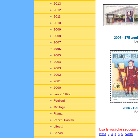
»
2013
»
2012
»
2011
»
2010
»
2009
»
2008
2006 - 175 ann
Be
»
2007
•
2006
»
2005
»
2004
»
2003
»
2002
»
2001
»
2000
»
fino al 1999
»
Foglietti
»
Minifogli
2006 - Bal
Be
»
Frama
»
Pacchi Postali
»
Libretti
Usa le voci che seguono per
»
Servizi
Inizio
2
3
4
5
6
Avanti