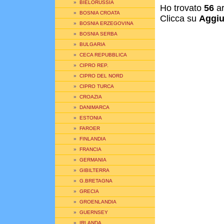
»
BIELORUSSIA
Ho trovato
56
ar
»
BOSNIA CROATA
Clicca su
Aggiu
»
BOSNIA ERZEGOVINA
»
BOSNIA SERBA
»
BULGARIA
»
CECA REPUBBLICA
»
CIPRO REP.
»
CIPRO DEL NORD
»
CIPRO TURCA
»
CROAZIA
»
DANIMARCA
»
ESTONIA
»
FAROER
»
FINLANDIA
»
FRANCIA
»
GERMANIA
»
GIBILTERRA
»
G.BRETAGNA
»
GRECIA
»
GROENLANDIA
»
GUERNSEY
»
IRLANDA