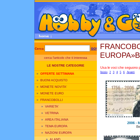
FRANCOBO
Cerca
GO!
EUROPA»B
cerca l'articolo che ti interessa
LE NOSTRE CATEGORIE
Usa le voci che seguono per
Inizio
2
3
4
5
6
Avanti
»
OFFERTE SETTIMANA
»
BUONI ACQUISTO
»
MONETE NOVITA'
»
MONETE EURO
»
FRANCOBOLLI
»
VARIETA'
»
VETRINA
»
AREA ITALIANA
2006 - M
»
TEMA EUROPA
Be
»
NAZIONI EUROPA
»
ALAND