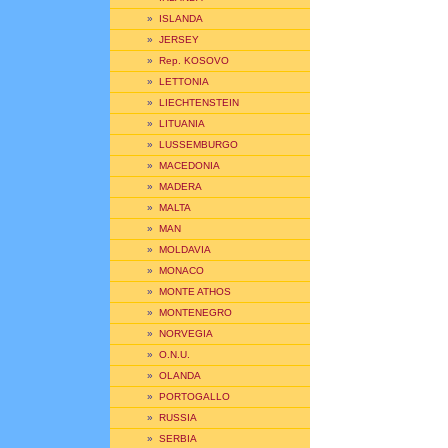
»
ISLANDA
»
JERSEY
»
Rep. KOSOVO
»
LETTONIA
»
LIECHTENSTEIN
»
LITUANIA
»
LUSSEMBURGO
»
MACEDONIA
»
MADERA
»
MALTA
»
MAN
»
MOLDAVIA
»
MONACO
»
MONTE ATHOS
»
MONTENEGRO
»
NORVEGIA
»
O.N.U.
»
OLANDA
»
PORTOGALLO
»
RUSSIA
»
SERBIA