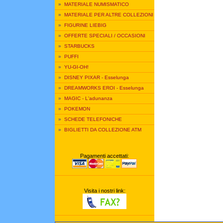
»
MATERIALE NUMISMATICO
»
MATERIALE PER ALTRE COLLEZIONI
»
FIGURINE LIEBIG
»
OFFERTE SPECIALI / OCCASIONI
»
STARBUCKS
»
PUFFI
»
YU-GI-OH!
»
DISNEY PIXAR - Esselunga
»
DREAMWORKS EROI - Esselunga
»
MAGIC - L'adunanza
»
POKEMON
»
SCHEDE TELEFONICHE
»
BIGLIETTI DA COLLEZIONE ATM
Pagamenti accettati:
Visita i nostri link: