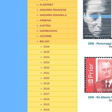
»
ALDERNEY
»
ANDORRA FRANCESE
»
ANDORRA SPAGNOLA
»
ARMENIA
»
AUSTRIA
»
AZERBAIGIAN
»
AZZORRE
»
BELGIO
2006 - Personaggi d
Be
»
2026
»
2025
»
2024
»
2023
»
2022
»
2021
»
2020
»
2019
»
2018
»
2017
2006 - Re Alberto 5
»
2016
Be
»
2015
»
2014