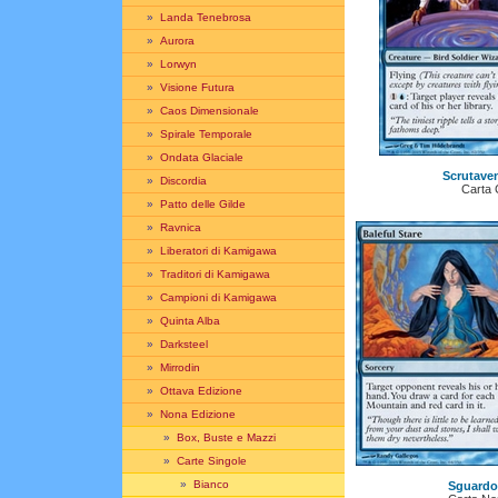
»
Landa Tenebrosa
»
Aurora
»
Lorwyn
»
Visione Futura
»
Caos Dimensionale
»
Spirale Temporale
»
Ondata Glaciale
Scrutave
»
Discordia
Carta
»
Patto delle Gilde
»
Ravnica
»
Liberatori di Kamigawa
»
Traditori di Kamigawa
»
Campioni di Kamigawa
»
Quinta Alba
»
Darksteel
»
Mirrodin
»
Ottava Edizione
»
Nona Edizione
»
Box, Buste e Mazzi
»
Carte Singole
»
Bianco
Sguardo