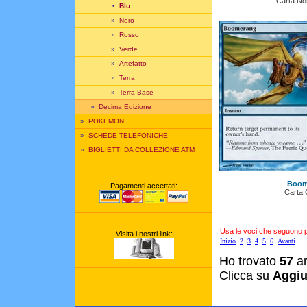
Carta N
•
Blu
»
Nero
»
Rosso
»
Verde
»
Artefatto
»
Terra
»
Terra Base
»
Decima Edizione
»
POKEMON
»
SCHEDE TELEFONICHE
»
BIGLIETTI DA COLLEZIONE ATM
Boom
Pagamenti accettati:
Carta
Usa le voci che seguono per
Visita i nostri link:
Inizio
2
3
4
5
6
Avanti
Ho trovato
57
ar
Clicca su
Aggiu