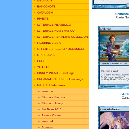
»
MEDAGLIE
»
BANCONOTE
»
CATALOGHI
Elemental
Carta N
»
RIVISTE
»
MATERIALE FILATELICO
»
MATERIALE NUMISMATICO
»
MATERIALE PER ALTRE COLLEZIONI
»
FIGURINE LIEBIG
»
OFFERTE SPECIALI / OCCASIONI
»
STARBUCKS
»
PUFFI
»
YU-GI-OH!
»
DISNEY PIXAR - Esselunga
»
DREAMWORKS EROI - Esselunga
»
MAGIC - L'adunanza
»
Irruzione
Arch
»
Ritorno a Ravnica
Cart
»
Ritorno di Avacyn
»
Set Base 2013
»
Ascesa Oscura
»
Innistrad
»
Accessori