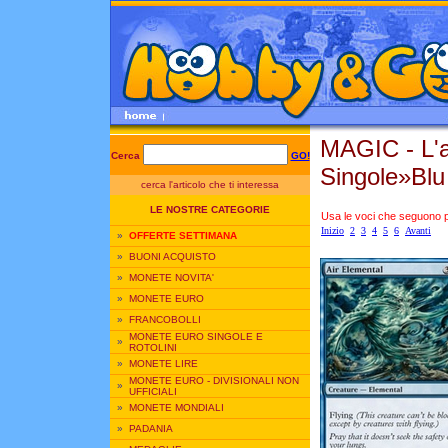
MAGIC - L'
Cerca
GO!
Singole»Blu
cerca l'articolo che ti interessa
LE NOSTRE CATEGORIE
Usa le voci che seguono per
Inizio
2
3
4
5
6
Avanti
»
OFFERTE SETTIMANA
»
BUONI ACQUISTO
»
MONETE NOVITA'
»
MONETE EURO
»
FRANCOBOLLI
MONETE EURO SINGOLE E
»
ROTOLINI
»
MONETE LIRE
MONETE EURO - DIVISIONALI NON
»
UFFICIALI
»
MONETE MONDIALI
»
PADANIA