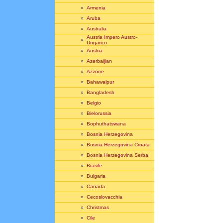
»
Armenia
»
Aruba
»
Australia
Austria Impero Austro-
»
Ungarico
»
Austria
»
Azerbaijian
»
Azzorre
»
Bahawalpur
»
Bangladesh
»
Belgio
»
Bielorussia
»
Bophuthatswana
»
Bosnia Herzegovina
»
Bosnia Herzegovina Croata
»
Bosnia Herzegovina Serba
»
Brasile
»
Bulgaria
»
Canada
»
Cecoslovacchia
»
Christmas
»
Cile