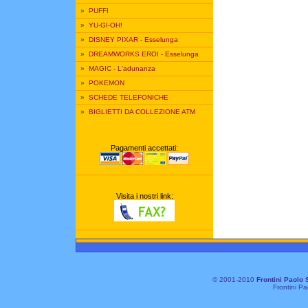
»
PUFFI
»
YU-GI-OH!
»
DISNEY PIXAR - Esselunga
»
DREAMWORKS EROI - Esselunga
»
MAGIC - L'adunanza
»
POKEMON
»
SCHEDE TELEFONICHE
»
BIGLIETTI DA COLLEZIONE ATM
Pagamenti accettati:
Visita i nostri link:
© 2001-2010
Frontini Paolo 
Frontini Pa