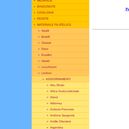
»
MEDAGLIE
»
BANCONOTE
Pe
»
CATALOGHI
»
RIVISTE
»
MATERIALE FILATELICO
»
Abafil
»
Bolaffi
»
Claxital
»
Davo
»
Euralbo
»
Hawid
»
Leuchtturm
»
Lindner
»
AGGIORNAMENTI
»
Abu Dhabi
»
Africa Sudoccidentale
»
Aland
»
Alderney
»
Andorra Francese
»
Andorra Spagnola
»
Antille Olandesi
»
Argentina