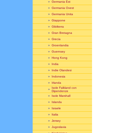
»
Germania Est
»
Germania Ovest
»
Germania Unita
»
Giappone
»
Gibilterra
»
Gran Bretagna
»
Grecia
»
Groenlandia
»
Guernsey
»
Hong Kong
»
India
»
Indie Olandesi
»
Indonesia
»
Irlanda
Isole Falkland con
»
Dipendenze
»
Isole Marshall
»
Islanda
»
Israele
»
Italia
»
Jersey
»
Jugoslavia