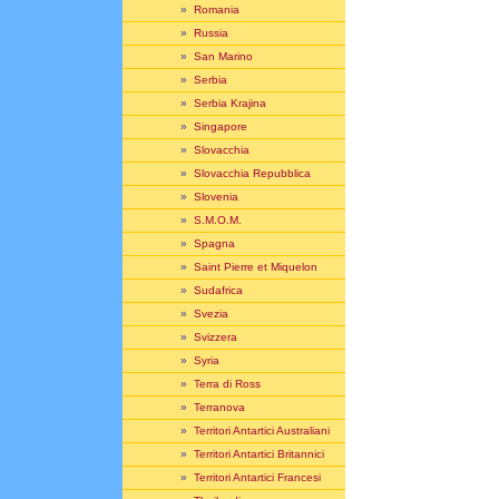
»
Romania
»
Russia
»
San Marino
»
Serbia
»
Serbia Krajina
»
Singapore
»
Slovacchia
»
Slovacchia Repubblica
»
Slovenia
»
S.M.O.M.
»
Spagna
»
Saint Pierre et Miquelon
»
Sudafrica
»
Svezia
»
Svizzera
»
Syria
»
Terra di Ross
»
Terranova
»
Territori Antartici Australiani
»
Territori Antartici Britannici
»
Territori Antartici Francesi