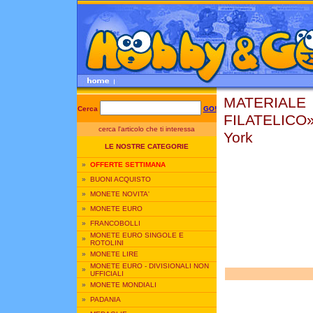
MATERIALE
Cerca
GO!
FILATELICO
cerca l'articolo che ti interessa
York
LE NOSTRE CATEGORIE
US
»
OFFERTE SETTIMANA
»
BUONI ACQUISTO
»
MONETE NOVITA'
»
MONETE EURO
»
FRANCOBOLLI
MONETE EURO SINGOLE E
»
ROTOLINI
»
MONETE LIRE
MONETE EURO - DIVISIONALI NON
»
UFFICIALI
»
MONETE MONDIALI
»
PADANIA