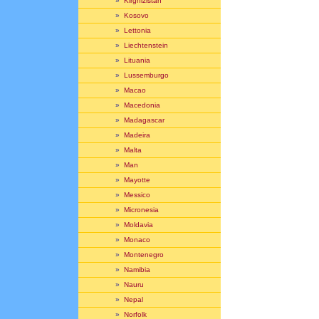
»
Kirghizistan
»
Kosovo
»
Lettonia
»
Liechtenstein
»
Lituania
»
Lussemburgo
»
Macao
»
Macedonia
»
Madagascar
»
Madeira
»
Malta
»
Man
»
Mayotte
»
Messico
»
Micronesia
»
Moldavia
»
Monaco
»
Montenegro
»
Namibia
»
Nauru
»
Nepal
»
Norfolk