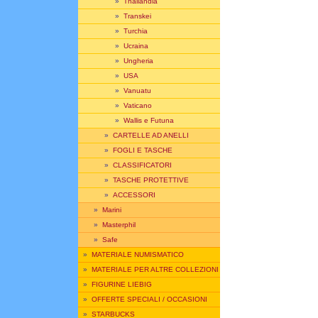
»
Thailandia
»
Transkei
»
Turchia
»
Ucraina
»
Ungheria
»
USA
»
Vanuatu
»
Vaticano
»
Wallis e Futuna
»
CARTELLE AD ANELLI
»
FOGLI E TASCHE
»
CLASSIFICATORI
»
TASCHE PROTETTIVE
»
ACCESSORI
»
Marini
»
Masterphil
»
Safe
»
MATERIALE NUMISMATICO
»
MATERIALE PER ALTRE COLLEZIONI
»
FIGURINE LIEBIG
»
OFFERTE SPECIALI / OCCASIONI
»
STARBUCKS