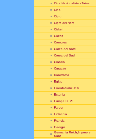
»
Cina Nazionalista - Taiwan
»
Cina
»
Cipro
»
Cipro del Nord
»
Ciskei
»
Cocos
»
Comores
»
Corea del Nord
»
Corea del Sud
»
Croazia
»
Curacao
»
Danimarca
»
Egitto
»
Emirati Arabi Uniti
»
Estonia
»
Europa CEPT
»
Faroer
»
Finlandia
»
Francia
»
Georgia
Germania Reich,Impero e
»
Saar