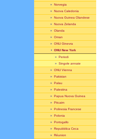
»
Norvegia
»
Nuova Caledonia
»
Nuova Guinea Olandese
»
Nuova Zelanda
»
Olanda
»
Oman
»
ONU Ginevra
•
ONU New York
»
Periodi
»
Singole annate
»
ONU Vienna
»
Pakistan
»
Palau
»
Palestina
»
Papua Nuova Guinea
»
Pitcairn
»
Polinesia Francese
»
Polonia
»
Portogallo
»
Repubblica Ceca
»
Réunion