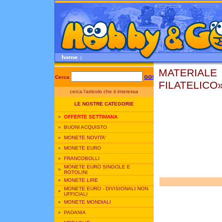
MATERIALE
Cerca
GO!
FILATELICO»
cerca l'articolo che ti interessa
LE NOSTRE CATEGORIE
»
OFFERTE SETTIMANA
»
BUONI ACQUISTO
»
MONETE NOVITA'
»
MONETE EURO
»
FRANCOBOLLI
MONETE EURO SINGOLE E
»
ROTOLINI
»
MONETE LIRE
MONETE EURO - DIVISIONALI NON
»
UFFICIALI
»
MONETE MONDIALI
»
PADANIA