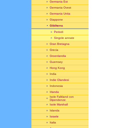
»
Germania Est
»
Germania Ovest
»
Germania Unita
»
Giappone
•
Gibilterra
»
Periodi
»
Singole annate
»
Gran Bretagna
»
Grecia
»
Groenlandia
»
Guernsey
»
Hong Kong
»
India
»
Indie Olandesi
»
Indonesia
»
Irlanda
Isole Falkland con
»
Dipendenze
»
Isole Marshall
»
Islanda
»
Israele
»
Italia