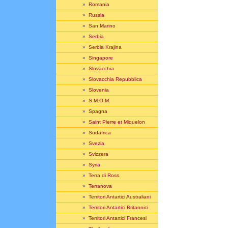
»
Romania
»
Russia
»
San Marino
»
Serbia
»
Serbia Krajina
»
Singapore
»
Slovacchia
»
Slovacchia Repubblica
»
Slovenia
»
S.M.O.M.
»
Spagna
»
Saint Pierre et Miquelon
»
Sudafrica
»
Svezia
»
Svizzera
»
Syria
»
Terra di Ross
»
Terranova
»
Territori Antartici Australiani
»
Territori Antartici Britannici
»
Territori Antartici Francesi