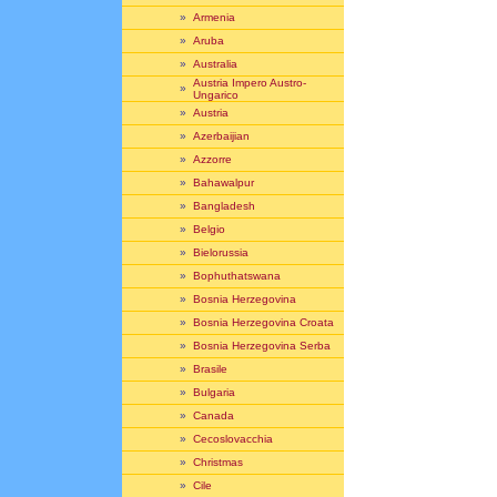
»
Armenia
»
Aruba
»
Australia
Austria Impero Austro-
»
Ungarico
»
Austria
»
Azerbaijian
»
Azzorre
»
Bahawalpur
»
Bangladesh
»
Belgio
»
Bielorussia
»
Bophuthatswana
»
Bosnia Herzegovina
»
Bosnia Herzegovina Croata
»
Bosnia Herzegovina Serba
»
Brasile
»
Bulgaria
»
Canada
»
Cecoslovacchia
»
Christmas
»
Cile