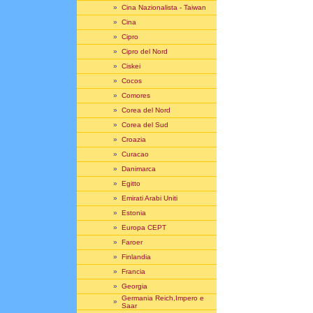
»
Cina Nazionalista - Taiwan
»
Cina
»
Cipro
»
Cipro del Nord
»
Ciskei
»
Cocos
»
Comores
»
Corea del Nord
»
Corea del Sud
»
Croazia
»
Curacao
»
Danimarca
»
Egitto
»
Emirati Arabi Uniti
»
Estonia
»
Europa CEPT
»
Faroer
»
Finlandia
»
Francia
»
Georgia
Germania Reich,Impero e
»
Saar