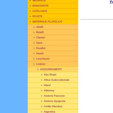
»
MEDAGLIE
Pe
»
BANCONOTE
»
CATALOGHI
»
RIVISTE
»
MATERIALE FILATELICO
»
Abafil
»
Bolaffi
»
Claxital
»
Davo
»
Euralbo
»
Hawid
»
Leuchtturm
»
Lindner
»
AGGIORNAMENTI
»
Abu Dhabi
»
Africa Sudoccidentale
»
Aland
»
Alderney
»
Andorra Francese
»
Andorra Spagnola
»
Antille Olandesi
»
Argentina