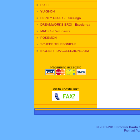
»
PUFFI
»
YU-GI-OH!
»
DISNEY PIXAR - Esselunga
»
DREAMWORKS EROI - Esselunga
»
MAGIC - L'adunanza
»
POKEMON
»
SCHEDE TELEFONICHE
»
BIGLIETTI DA COLLEZIONE ATM
Pagamenti accettati:
Visita i nostri link:
© 2001-2010
Frontini Paolo 
Frontini Pa