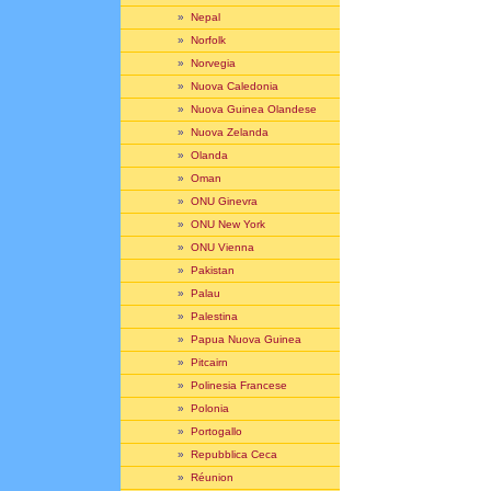
»
Nepal
»
Norfolk
»
Norvegia
»
Nuova Caledonia
»
Nuova Guinea Olandese
»
Nuova Zelanda
»
Olanda
»
Oman
»
ONU Ginevra
»
ONU New York
»
ONU Vienna
»
Pakistan
»
Palau
»
Palestina
»
Papua Nuova Guinea
»
Pitcairn
»
Polinesia Francese
»
Polonia
»
Portogallo
»
Repubblica Ceca
»
Réunion