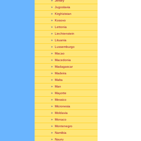
»
Jersey
»
Jugoslavia
»
Kirghizistan
»
Kosovo
»
Lettonia
»
Liechtenstein
»
Lituania
»
Lussemburgo
»
Macao
»
Macedonia
»
Madagascar
»
Madeira
»
Malta
»
Man
»
Mayotte
»
Messico
»
Micronesia
»
Moldavia
»
Monaco
»
Montenegro
»
Namibia
»
Nauru