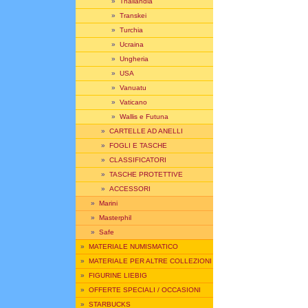
»
Thailandia
»
Transkei
»
Turchia
»
Ucraina
»
Ungheria
»
USA
»
Vanuatu
»
Vaticano
»
Wallis e Futuna
»
CARTELLE AD ANELLI
»
FOGLI E TASCHE
»
CLASSIFICATORI
»
TASCHE PROTETTIVE
»
ACCESSORI
»
Marini
»
Masterphil
»
Safe
»
MATERIALE NUMISMATICO
»
MATERIALE PER ALTRE COLLEZIONI
»
FIGURINE LIEBIG
»
OFFERTE SPECIALI / OCCASIONI
»
STARBUCKS