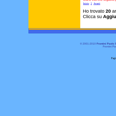
Inizio
2
Avanti
Ho trovato
20
ar
Clicca su
Aggiu
© 2001-2010
Frontini Paolo 
Frontini Pa
Pagi