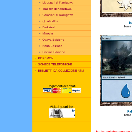
»
Liberatori di Kamigawa
»
Traditori di Kamigawa
»
Campioni di Kamigawa
»
Quinta Alba
Is
Terra
»
Darksteel
»
Mirrodin
»
Ottava Edizione
»
Nona Edizione
»
Decima Edizione
»
POKEMON
»
SCHEDE TELEFONICHE
»
BIGLIETTI DA COLLEZIONE ATM
Pagamenti accettati:
Visita i nostri link:
Pa
Terra
Usa le voci che seguono per