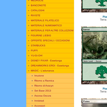
»
MEDAGLIE
»
BANCONOTE
»
CATALOGHI
»
RIVISTE
Pia
Terra
»
MATERIALE FILATELICO
»
MATERIALE NUMISMATICO
»
MATERIALE PER ALTRE COLLEZIONI
»
FIGURINE LIEBIG
»
OFFERTE SPECIALI / OCCASIONI
»
STARBUCKS
»
PUFFI
»
YU-GI-OH!
»
DISNEY PIXAR - Esselunga
»
DREAMWORKS EROI - Esselunga
»
MAGIC - L'adunanza
»
Irruzione
»
Ritorno a Ravnica
»
Ritorno di Avacyn
Pia
»
Set Base 2013
Terra
»
Ascesa Oscura
»
Innistrad
»
Accessori