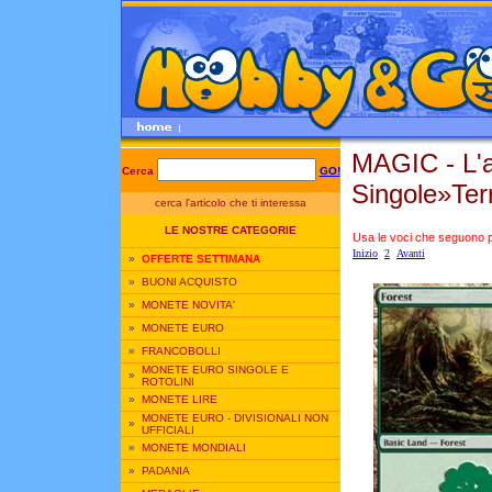
MAGIC - L'
Cerca
GO!
Singole»Ter
cerca l'articolo che ti interessa
LE NOSTRE CATEGORIE
Usa le voci che seguono per
Inizio
2
Avanti
»
OFFERTE SETTIMANA
»
BUONI ACQUISTO
»
MONETE NOVITA'
»
MONETE EURO
»
FRANCOBOLLI
MONETE EURO SINGOLE E
»
ROTOLINI
»
MONETE LIRE
MONETE EURO - DIVISIONALI NON
»
UFFICIALI
»
MONETE MONDIALI
»
PADANIA