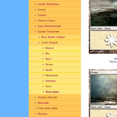
»
Landa Tenebrosa
»
Aurora
»
Lorwyn
»
Visione Futura
»
Caos Dimensionale
»
Spirale Temporale
»
Box, Buste e Mazzi
»
Carte Singole
»
Bianco
»
Blu
Is
»
Nero
Terra
»
Rosso
»
Verde
»
Multicolore
»
Artefatto
»
Terra
•
Terra base
»
Ondata Glaciale
»
Discordia
»
Patto delle Gilde
»
Ravnica