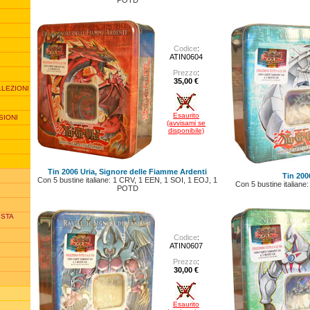
Codice
:
ATIN0604
Prezzo
:
35,00 €
LLEZIONI
Esaurito
SIONI
(avvisami se
disponibile)
Tin 2006 Uria, Signore delle Fiamme Ardenti
Tin 200
Con 5 bustine italiane: 1 CRV, 1 EEN, 1 SOI, 1 EOJ, 1
Con 5 bustine italian
POTD
ISTA
Codice
:
ATIN0607
Prezzo
:
30,00 €
Esaurito