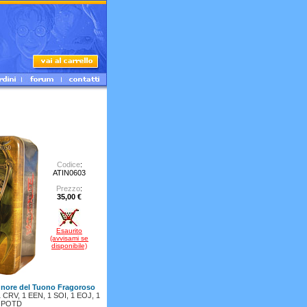
Codice
:
ATIN0603
Prezzo
:
35,00 €
Esaurito
(avvisami se
disponibile)
gnore del Tuono Fragoroso
 1 CRV, 1 EEN, 1 SOI, 1 EOJ, 1
POTD