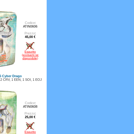
Codice
:
ATIN0606
Prezzo
:
45,00 €
Esaurito
(avvisami se
disponibile)
6 Cyber Drago
e: 2 CRV, 1 EEN, 1 SOI, 1 EOJ
Codice
:
ATIN0608
Prezzo
:
25,00 €
Esaurito