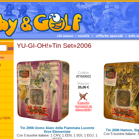
YU-GI-OH!»Tin Set»2006
GO!
essa
E
Codice
:
ATIN0602
Prezzo
:
25,00 €
Esaurito
(avvisami se
disponibile)
LI NON
Tin 2006 Uomo Alato della Fiammata Lucente
Tin 2006 Hamon, Si
Eroe Elementale
Con 5 bustine italiane:
Con 5 bustine italiane: 1 CRV, 1 EEN, 1 SOI, 1 EOJ, 1
POTD