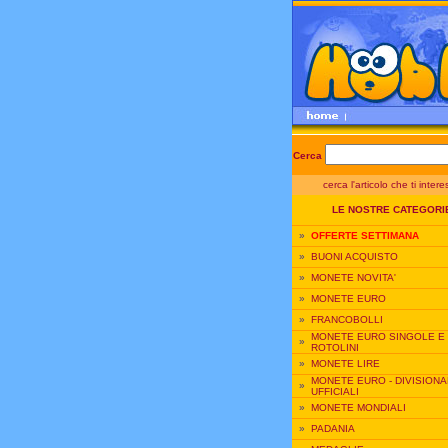
Cerca
cerca l'articolo che ti inter
LE NOSTRE CATEGORI
»
OFFERTE SETTIMANA
»
BUONI ACQUISTO
»
MONETE NOVITA'
»
MONETE EURO
»
FRANCOBOLLI
MONETE EURO SINGOLE E
»
ROTOLINI
»
MONETE LIRE
MONETE EURO - DIVISIONA
»
UFFICIALI
»
MONETE MONDIALI
»
PADANIA