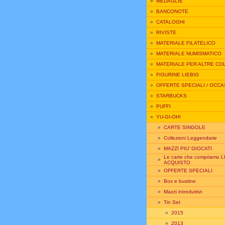
»
MEDAGLIE
»
BANCONOTE
»
CATALOGHI
»
RIVISTE
»
MATERIALE FILATELICO
»
MATERIALE NUMISMATICO
»
MATERIALE PER ALTRE CO
»
FIGURINE LIEBIG
»
OFFERTE SPECIALI / OCCA
»
STARBUCKS
»
PUFFI
»
YU-GI-OH!
»
CARTE SINGOLE
»
Collezioni Leggendarie
»
MAZZI PIU' GIOCATI
Le carte che compriamo L
»
ACQUISTO
»
OFFERTE SPECIALI
»
Box e bustine
»
Mazzi introduttivi
»
Tin Set
»
2015
»
2013