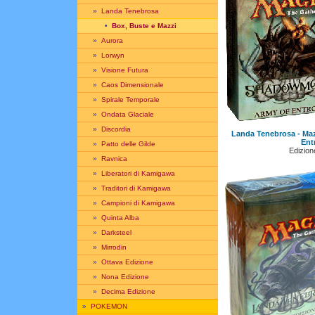
»
Landa Tenebrosa
•
Box, Buste e Mazzi
»
Aurora
»
Lorwyn
»
Visione Futura
»
Caos Dimensionale
»
Spirale Temporale
»
Ondata Glaciale
»
Discordia
Landa Tenebrosa - Maz
Ent
»
Patto delle Gilde
Edizione
»
Ravnica
»
Liberatori di Kamigawa
»
Traditori di Kamigawa
»
Campioni di Kamigawa
»
Quinta Alba
»
Darksteel
»
Mirrodin
»
Ottava Edizione
»
Nona Edizione
»
Decima Edizione
»
POKEMON