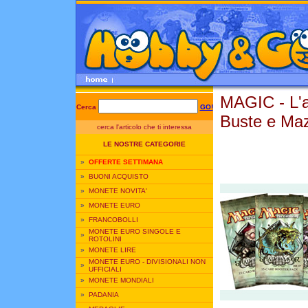
MAGIC - L'
Cerca
GO!
Buste e Maz
cerca l'articolo che ti interessa
LE NOSTRE CATEGORIE
»
OFFERTE SETTIMANA
»
BUONI ACQUISTO
»
MONETE NOVITA'
»
MONETE EURO
»
FRANCOBOLLI
MONETE EURO SINGOLE E
»
ROTOLINI
»
MONETE LIRE
MONETE EURO - DIVISIONALI NON
»
UFFICIALI
»
MONETE MONDIALI
»
PADANIA