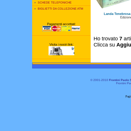
»
SCHEDE TELEFONICHE
»
BIGLIETTI DA COLLEZIONE ATM
Landa Tenebrosa 
Edizione
Pagamenti accettati:
Ho trovato
7
art
Clicca su
Aggiu
Visita i nostri link:
© 2001-2010
Frontini Paolo 
Frontini Pa
Pagi