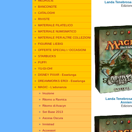
»
MEDAGLIE
Landa Tenebrosa -
Edizione
»
BANCONOTE
»
CATALOGHI
»
RIVISTE
»
MATERIALE FILATELICO
»
MATERIALE NUMISMATICO
»
MATERIALE PER ALTRE COLLEZIONI
»
FIGURINE LIEBIG
»
OFFERTE SPECIALI / OCCASIONI
»
STARBUCKS
»
PUFFI
»
YU-GI-OH!
»
DISNEY PIXAR - Esselunga
»
DREAMWORKS EROI - Esselunga
»
MAGIC - L'adunanza
»
Irruzione
Landa Tenebrosa
»
Ritorno a Ravnica
Annien
Edizione
»
Ritorno di Avacyn
»
Set Base 2013
»
Ascesa Oscura
»
Innistrad
»
Accessori