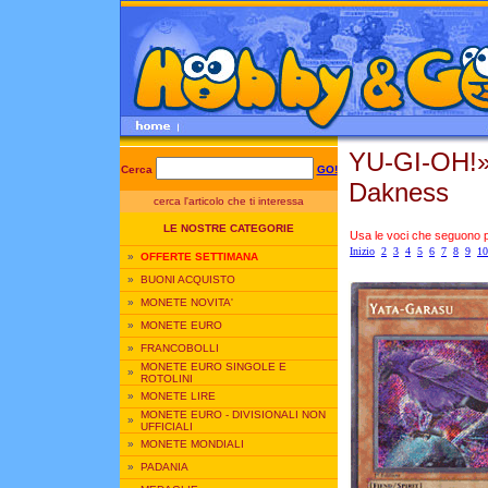
YU-GI-OH!
Cerca
GO!
Dakness
cerca l'articolo che ti interessa
LE NOSTRE CATEGORIE
Usa le voci che seguono per
Inizio
2
3
4
5
6
7
8
9
10
»
OFFERTE SETTIMANA
»
BUONI ACQUISTO
»
MONETE NOVITA'
»
MONETE EURO
»
FRANCOBOLLI
MONETE EURO SINGOLE E
»
ROTOLINI
»
MONETE LIRE
MONETE EURO - DIVISIONALI NON
»
UFFICIALI
»
MONETE MONDIALI
»
PADANIA