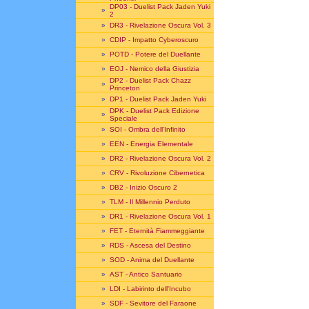
DP03 - Duelist Pack Jaden Yuki
»
2
»
DR3 - Rivelazione Oscura Vol. 3
»
CDIP - Impatto Cyberoscuro
»
POTD - Potere del Duellante
»
EOJ - Nemico della Giustizia
DP2 - Duelist Pack Chazz
»
Princeton
»
DP1 - Duelist Pack Jaden Yuki
DPK - Duelist Pack Edizione
»
Speciale
»
SOI - Ombra dell'Infinito
»
EEN - Energia Elementale
»
DR2 - Rivelazione Oscura Vol. 2
»
CRV - Rivoluzione Cibernetica
»
DB2 - Inizio Oscuro 2
»
TLM - Il Millennio Perduto
»
DR1 - Rivelazione Oscura Vol. 1
»
FET - Eternità Fiammeggiante
»
RDS - Ascesa del Destino
»
SOD - Anima del Duellante
»
AST - Antico Santuario
»
LDI - Labirinto dell'Incubo
»
SDF - Sevitore del Faraone