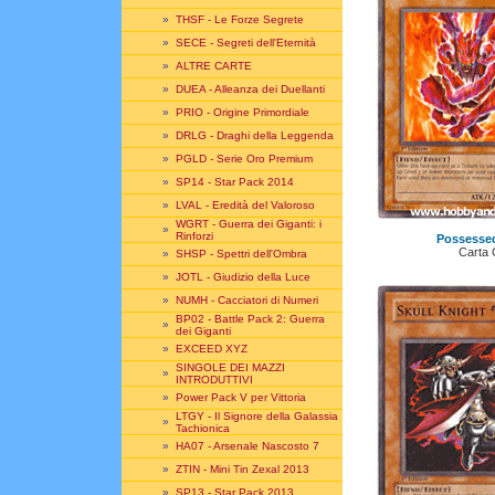
»
THSF - Le Forze Segrete
»
SECE - Segreti dell'Eternità
»
ALTRE CARTE
»
DUEA - Alleanza dei Duellanti
»
PRIO - Origine Primordiale
»
DRLG - Draghi della Leggenda
»
PGLD - Serie Oro Premium
»
SP14 - Star Pack 2014
»
LVAL - Eredità del Valoroso
WGRT - Guerra dei Giganti: i
»
Rinforzi
Possessed
Carta
»
SHSP - Spettri dell'Ombra
»
JOTL - Giudizio della Luce
»
NUMH - Cacciatori di Numeri
BP02 - Battle Pack 2: Guerra
»
dei Giganti
»
EXCEED XYZ
SINGOLE DEI MAZZI
»
INTRODUTTIVI
»
Power Pack V per Vittoria
LTGY - Il Signore della Galassia
»
Tachionica
»
HA07 - Arsenale Nascosto 7
»
ZTIN - Mini Tin Zexal 2013
»
SP13 - Star Pack 2013