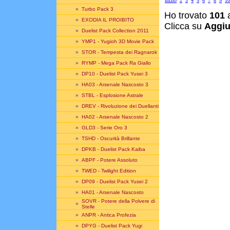
Inizio
2
3
4
5
6
7
8
9
10
»
Turbo Pack 3
Ho trovato
101
a
»
EXODIA IL PROIBITO
Clicca su
Aggiu
»
Duelist Pack Collection 2011
»
YMP1 - Yugioh 3D Movie Pack
»
STOR - Tempesta dei Ragnarok
»
RYMP - Mega Pack Ra Giallo
»
DP10 - Duelist Pack Yusei 3
»
HA03 - Arsenale Nascosto 3
»
STBL - Esplosione Astrale
»
DREV - Rivoluzione dei Duellanti
»
HA02 - Arsenale Nascosto 2
»
GLD3 - Serie Oro 3
»
TSHD - Oscurità Brillante
»
DPKB - Duelist Pack Kaiba
»
ABPF - Potere Assoluto
»
TWED - Twilight Edition
»
DP09 - Duelist Pack Yusei 2
»
HA01 - Arsenale Nascosto
SOVR - Potere della Polvere di
»
Stelle
»
ANPR - Antica Profezia
»
DPYG - Duelist Pack Yugi