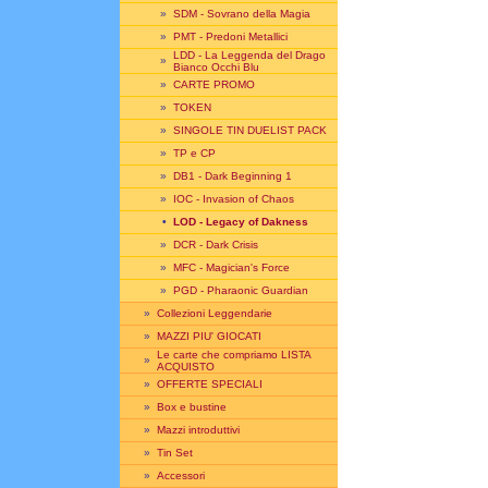
»
SDM - Sovrano della Magia
»
PMT - Predoni Metallici
LDD - La Leggenda del Drago
»
Bianco Occhi Blu
»
CARTE PROMO
»
TOKEN
»
SINGOLE TIN DUELIST PACK
»
TP e CP
»
DB1 - Dark Beginning 1
»
IOC - Invasion of Chaos
•
LOD - Legacy of Dakness
»
DCR - Dark Crisis
»
MFC - Magician's Force
»
PGD - Pharaonic Guardian
»
Collezioni Leggendarie
»
MAZZI PIU' GIOCATI
Le carte che compriamo LISTA
»
ACQUISTO
»
OFFERTE SPECIALI
»
Box e bustine
»
Mazzi introduttivi
»
Tin Set
»
Accessori