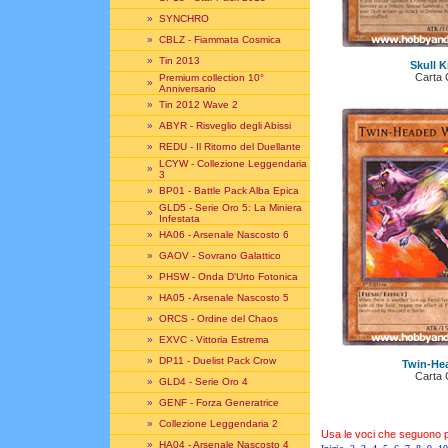
»
SYNCHRO
»
CBLZ - Fiammata Cosmica
»
Tin 2013
Skull K
Carta
Premium collection 10°
»
Anniversario
»
Tin 2012 Wave 2
»
ABYR - Risveglio degli Abissi
»
REDU - Il Ritorno del Duellante
LCYW - Collezione Leggendaria
»
3
»
BP01 - Battle Pack Alba Epica
GLD5 - Serie Oro 5: La Miniera
»
Infestata
»
HA06 - Arsenale Nascosto 6
»
GAOV - Sovrano Galattico
»
PHSW - Onda D'Urto Fotonica
»
HA05 - Arsenale Nascosto 5
»
ORCS - Ordine del Chaos
»
EXVC - Vittoria Estrema
»
DP11 - Duelist Pack Crow
Twin-He
Carta
»
GLD4 - Serie Oro 4
»
GENF - Forza Generatrice
»
Collezione Leggendaria 2
Usa le voci che seguono per
»
HA04 - Arsenale Nascosto 4