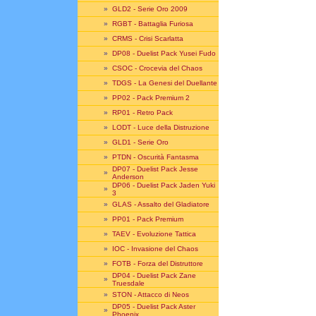
»
GLD2 - Serie Oro 2009
»
RGBT - Battaglia Furiosa
»
CRMS - Crisi Scarlatta
»
DP08 - Duelist Pack Yusei Fudo
»
CSOC - Crocevia del Chaos
»
TDGS - La Genesi del Duellante
»
PP02 - Pack Premium 2
»
RP01 - Retro Pack
»
LODT - Luce della Distruzione
»
GLD1 - Serie Oro
»
PTDN - Oscurità Fantasma
DP07 - Duelist Pack Jesse
»
Anderson
DP06 - Duelist Pack Jaden Yuki
»
3
»
GLAS - Assalto del Gladiatore
»
PP01 - Pack Premium
»
TAEV - Evoluzione Tattica
»
IOC - Invasione del Chaos
»
FOTB - Forza del Distruttore
DP04 - Duelist Pack Zane
»
Truesdale
»
STON - Attacco di Neos
DP05 - Duelist Pack Aster
»
Phoenix