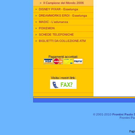
»
Il Campione del Mondo 2006
»
DISNEY PIXAR - Esselunga
»
DREAMWORKS EROI - Esselunga
»
MAGIC - L'adunanza
»
POKEMON
»
SCHEDE TELEFONICHE
»
BIGLIETTI DA COLLEZIONE ATM
Pagamenti accettati:
Visita i nostri link:
© 2001-2010
Frontini Paolo 
Frontini Pa
Pagi