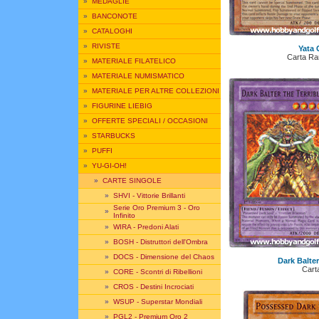
»
MEDAGLIE
»
BANCONOTE
»
CATALOGHI
»
RIVISTE
Yata 
Carta Ra
»
MATERIALE FILATELICO
»
MATERIALE NUMISMATICO
»
MATERIALE PER ALTRE COLLEZIONI
»
FIGURINE LIEBIG
»
OFFERTE SPECIALI / OCCASIONI
»
STARBUCKS
»
PUFFI
»
YU-GI-OH!
»
CARTE SINGOLE
»
SHVI - Vittorie Brillanti
Serie Oro Premium 3 - Oro
»
Infinito
»
WIRA - Predoni Alati
»
BOSH - Distruttori dell'Ombra
»
DOCS - Dimensione del Chaos
Dark Balter
Cart
»
CORE - Scontri di Ribellioni
»
CROS - Destini Incrociati
»
WSUP - Superstar Mondiali
»
PGL2 - Premium Oro 2