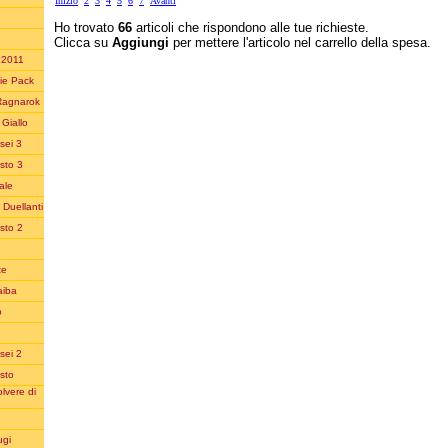
Inizio
2
3
4
5
6
7
Avanti
Ho trovato
66
articoli che rispondono alle tue richieste.
Clicca su
Aggiungi
per mettere l'articolo nel carrello della spesa.
n 2011
ie Pack
Ragnarok
Giallo
sei 3
sto 3
ale
 Duellanti
sto 2
te
aiba
o
sei 2
sto
lvere di
ugi