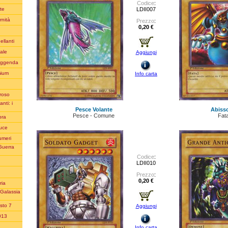
Codice
:
LDII007
te
rnità
Prezzo
:
0,20 €
ellanti
iale
Aggiungi
Leggenda
mium
Info carta
oroso
nti: i
Pesce Volante
Abiss
Pesce - Comune
Fat
bra
Luce
umeri
Guerra
Codice
:
LDII010
Prezzo
:
0,20 €
ria
 Galassia
sto 7
Aggiungi
2013
Info carta