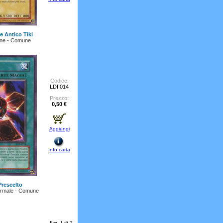
 Antico Tiki
ne - Comune
Codice
:
LDII014
Prezzo
:
0,50 €
Aggiungi
Info carta
 Prescelto
rmale - Comune
Pag. 1 di 7