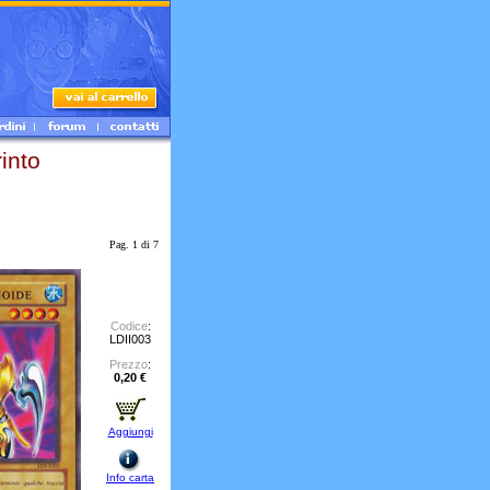
into
Pag. 1 di 7
Codice
:
LDII003
Prezzo
:
0,20 €
Aggiungi
Info carta