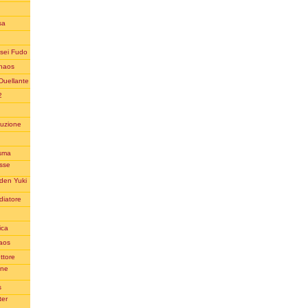
sa
usei Fudo
Chaos
Duellante
2
ruzione
asma
esse
aden Yuki
diatore
ica
haos
ttore
ane
s
ter