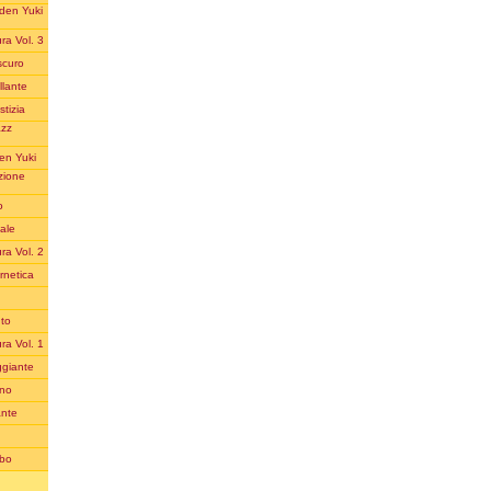
aden Yuki
ra Vol. 3
scuro
llante
tizia
azz
en Yuki
zione
o
ale
ra Vol. 2
rnetica
uto
ra Vol. 1
ggiante
ino
ante
ubo