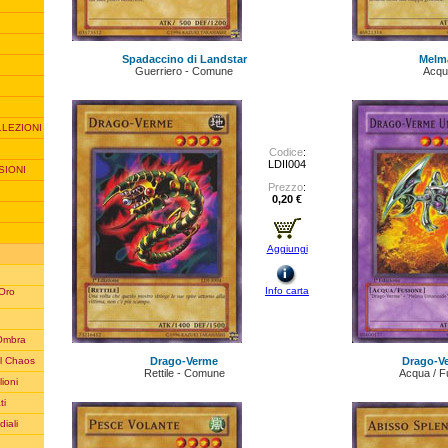
Spadaccino di Landstar
Melm
Guerriero - Comune
Acqu
LLEZIONI
Codice
:
LDII004
SIONI
Prezzo
:
0,20 €
Aggiungi
Info carta
 Oro
'Ombra
Drago-Verme
Drago-V
l Chaos
Rettile - Comune
Acqua / F
lioni
ti
iali