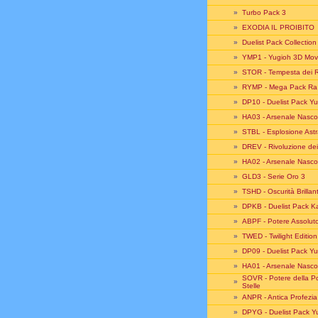
»
Turbo Pack 3
»
EXODIA IL PROIBITO
»
Duelist Pack Collectio
»
YMP1 - Yugioh 3D Mov
»
STOR - Tempesta dei 
»
RYMP - Mega Pack Ra 
»
DP10 - Duelist Pack Yu
»
HA03 - Arsenale Nasco
»
STBL - Esplosione Astr
»
DREV - Rivoluzione dei
»
HA02 - Arsenale Nasco
»
GLD3 - Serie Oro 3
»
TSHD - Oscurità Brillan
»
DPKB - Duelist Pack K
»
ABPF - Potere Assolut
»
TWED - Twilight Edition
»
DP09 - Duelist Pack Yu
»
HA01 - Arsenale Nasco
SOVR - Potere della Po
»
Stelle
»
ANPR - Antica Profezia
»
DPYG - Duelist Pack Y