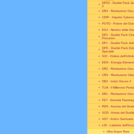
DP03 - Duelist Pack J
»
2
»
DR3 - Rivelazione Oscu
»
CDIP - Impatto Cybero
»
POTD - Potere del Due
»
EOJ - Nemico della Gius
DP2 - Duelist Pack Ch
»
Princeton
»
DP1 - Duelist Pack Jad
DPK - Duelist Pack Edi
»
Speciale
»
SOI - Ombra dell'Infinit
»
EEN - Energia Element
»
DR2 - Rivelazione Oscu
»
CRV - Rivoluzione Cibe
»
DB2 - Inizio Oscuro 2
»
TLM - Il Millennio Perd
»
DR1 - Rivelazione Oscu
»
FET - Eternità Fiamme
»
RDS - Ascesa del Dest
»
SOD - Anima del Duell
»
AST - Antico Santuario
»
LDI - Labirinto dell'Inc
»
Ultra-Super Rare