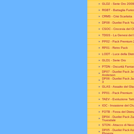
»
GLD2 - Serie Oro 2009
»
RGBT - Battaglia Furio
»
CRMS - Crisi Scarlatta
»
DP08 - Duelist Pack Y
»
CSOC - Crocevia del 
»
TDGS - La Genesi del 
»
PP02 - Pack Premium 
»
RP01 - Retro Pack
»
LODT - Luce della Dist
»
GLD1 - Serie Oro
»
PTDN - Oscurità Fant
DP07 - Duelist Pack J
»
Anderson
DP06 - Duelist Pack J
»
3
»
GLAS - Assalto del Gla
»
PP01 - Pack Premium
»
TAEV - Evoluzione Tatt
»
IOC - Invasione del C
»
FOTB - Forza del Distru
DP04 - Duelist Pack Z
»
Truesdale
»
STON - Attacco di Neo
DP05 - Duelist Pack As
»
Phoenix