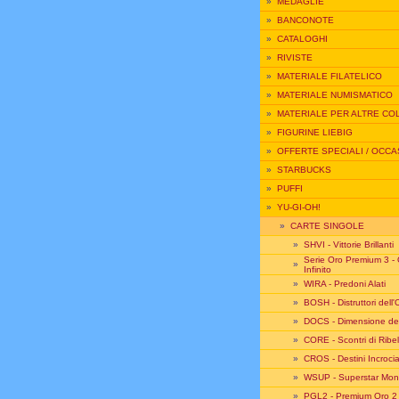
»
MEDAGLIE
»
BANCONOTE
»
CATALOGHI
»
RIVISTE
»
MATERIALE FILATELICO
»
MATERIALE NUMISMATICO
»
MATERIALE PER ALTRE CO
»
FIGURINE LIEBIG
»
OFFERTE SPECIALI / OCCA
»
STARBUCKS
»
PUFFI
»
YU-GI-OH!
»
CARTE SINGOLE
»
SHVI - Vittorie Brillanti
Serie Oro Premium 3 -
»
Infinito
»
WIRA - Predoni Alati
»
BOSH - Distruttori dell
»
DOCS - Dimensione de
»
CORE - Scontri di Ribel
»
CROS - Destini Incrocia
»
WSUP - Superstar Mond
»
PGL2 - Premium Oro 2