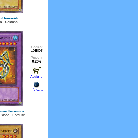
a Umanoide
a - Comune
Codice
:
LDII005
Prezzo
:
0,20 €
Aggiungi
Info carta
erme Umanoide
usione - Comune