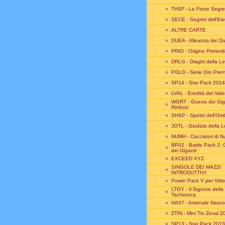
»
THSF - Le Forze Segre
»
SECE - Segreti dell'Ete
»
ALTRE CARTE
»
DUEA - Alleanza dei Du
»
PRIO - Origine Primord
»
DRLG - Draghi della 
»
PGLD - Serie Oro Pre
»
SP14 - Star Pack 2014
»
LVAL - Eredità del Val
WGRT - Guerra dei Giga
»
Rinforzi
»
SHSP - Spettri dell'Om
»
JOTL - Giudizio della 
»
NUMH - Cacciatori di N
BP02 - Battle Pack 2: 
»
dei Giganti
»
EXCEED XYZ
SINGOLE DEI MAZZI
»
INTRODUTTIVI
»
Power Pack V per Vitto
LTGY - Il Signore della
»
Tachionica
»
HA07 - Arsenale Nasco
»
ZTIN - Mini Tin Zexal 
»
SP13 - Star Pack 2013