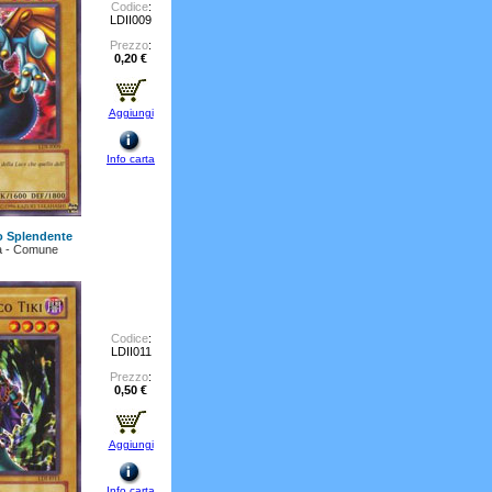
Codice
:
LDII009
Prezzo
:
0,20 €
Aggiungi
Info carta
o Splendente
a - Comune
Codice
:
LDII011
Prezzo
:
0,50 €
Aggiungi
Info carta