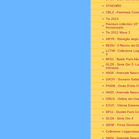
»
SYNCHRO
»
CBLZ - Fiammata Cosm
»
Tin 2013
Premium collection 10°
»
Anniversario
»
Tin 2012 Wave 2
»
ABYR - Risveglio degli 
»
REDU - Il Ritorno del D
LCYW - Collezione Le
»
3
»
BP01 - Battle Pack Alb
GLD5 - Serie Oro 5: La
»
Infestata
»
HA06 - Arsenale Nasco
»
GAOV - Sovrano Galatt
»
PHSW - Onda D'Urto F
»
HA05 - Arsenale Nasco
»
ORCS - Ordine del Ch
»
EXVC - Vittoria Estrem
»
DP11 - Duelist Pack C
»
GLD4 - Serie Oro 4
»
GENF - Forza Generatr
»
Collezione Leggendari
»
HA04 - Arsenale Nasco