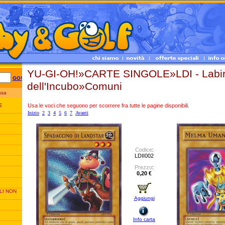
YU-GI-OH!»CARTE SINGOLE»LDI - Labir
GO!
dell'Incubo»Comuni
essa
Usa le voci che seguono per scorrere fra tutte le pagine disponibili.
E
Inizio
2
3
4
5
6
7
Avanti
Codice
:
LDII002
Prezzo
:
0,20 €
LI NON
Aggiungi
Info carta