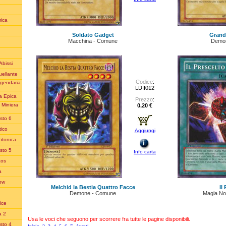
ica
Soldato Gadget
Grande
Macchina - Comune
Demo
Abissi
uellante
Codice
:
ggendaria
LDII012
a Epica
Prezzo
:
 Miniera
0,20 €
sto 6
ico
Aggiungi
otonica
sto 5
Info carta
aos
a
row
Melchid la Bestia Quattro Facce
Il
Demone - Comune
Magia No
ice
a 2
Usa le voci che seguono per scorrere fra tutte le pagine disponibili.
sto 4