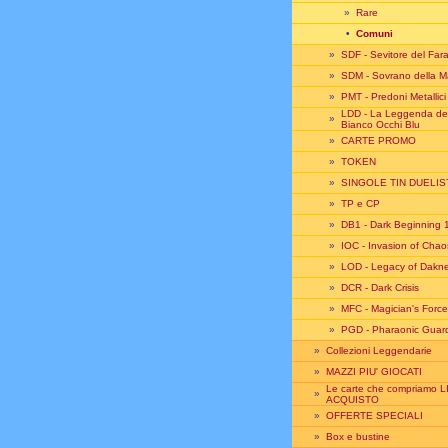
»
Rare
•
Comuni
»
SDF - Sevitore del Far
»
SDM - Sovrano della M
»
PMT - Predoni Metallici
LDD - La Leggenda de
»
Bianco Occhi Blu
»
CARTE PROMO
»
TOKEN
»
SINGOLE TIN DUELIS
»
TP e CP
»
DB1 - Dark Beginning 
»
IOC - Invasion of Chao
»
LOD - Legacy of Dakn
»
DCR - Dark Crisis
»
MFC - Magician's Force
»
PGD - Pharaonic Guar
»
Collezioni Leggendarie
»
MAZZI PIU' GIOCATI
Le carte che compriamo L
»
ACQUISTO
»
OFFERTE SPECIALI
»
Box e bustine