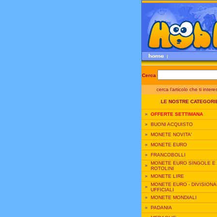
Cerca
cerca l'articolo che ti inter
LE NOSTRE CATEGORI
»
OFFERTE SETTIMANA
»
BUONI ACQUISTO
»
MONETE NOVITA'
»
MONETE EURO
»
FRANCOBOLLI
MONETE EURO SINGOLE E
»
ROTOLINI
»
MONETE LIRE
MONETE EURO - DIVISIONA
»
UFFICIALI
»
MONETE MONDIALI
»
PADANIA