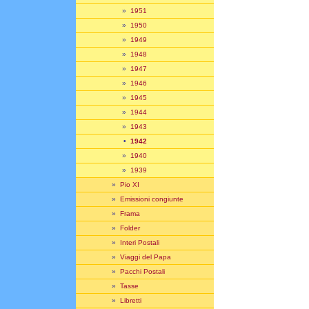
»
1951
»
1950
»
1949
»
1948
»
1947
»
1946
»
1945
»
1944
»
1943
•
1942
»
1940
»
1939
»
Pio XI
»
Emissioni congiunte
»
Frama
»
Folder
»
Interi Postali
»
Viaggi del Papa
»
Pacchi Postali
»
Tasse
»
Libretti