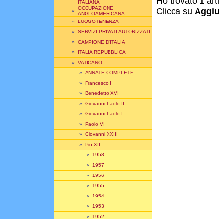
Ho trovato
1
art
ITALIANA
OCCUPAZIONE
Clicca su
Aggiu
»
ANGLOAMERICANA
»
LUOGOTENENZA
»
SERVIZI PRIVATI AUTORIZZATI
»
CAMPIONE D'ITALIA
»
ITALIA REPUBBLICA
»
VATICANO
»
ANNATE COMPLETE
»
Francesco I
»
Benedetto XVI
»
Giovanni Paolo II
»
Giovanni Paolo I
»
Paolo VI
»
Giovanni XXIII
»
Pio XII
»
1958
»
1957
»
1956
»
1955
»
1954
»
1953
»
1952