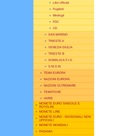
»
Libri ufficiali
»
Foglietti
»
Minifogli
»
FDC
»
CD
»
SAN MARINO
»
TRIESTE A
»
VENEZIA GIULIA
»
TRIESTE B
»
SOMALIA A.F.I.S.
»
S.M.O.M.
»
TEMA EUROPA
»
NAZIONI EUROPA
»
NAZIONI OLTREMARE
»
TEMATICHE
»
VARIE
MONETE EURO SINGOLE E
»
ROTOLINI
»
MONETE LIRE
MONETE EURO - DIVISIONALI NON
»
UFFICIALI
»
MONETE MONDIALI
»
PADANIA