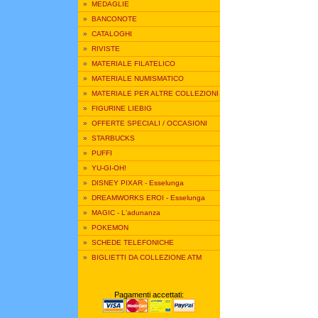
»
MEDAGLIE
»
BANCONOTE
»
CATALOGHI
»
RIVISTE
»
MATERIALE FILATELICO
»
MATERIALE NUMISMATICO
»
MATERIALE PER ALTRE COLLEZIONI
»
FIGURINE LIEBIG
»
OFFERTE SPECIALI / OCCASIONI
»
STARBUCKS
»
PUFFI
»
YU-GI-OH!
»
DISNEY PIXAR - Esselunga
»
DREAMWORKS EROI - Esselunga
»
MAGIC - L'adunanza
»
POKEMON
»
SCHEDE TELEFONICHE
»
BIGLIETTI DA COLLEZIONE ATM
Pagamenti accettati: