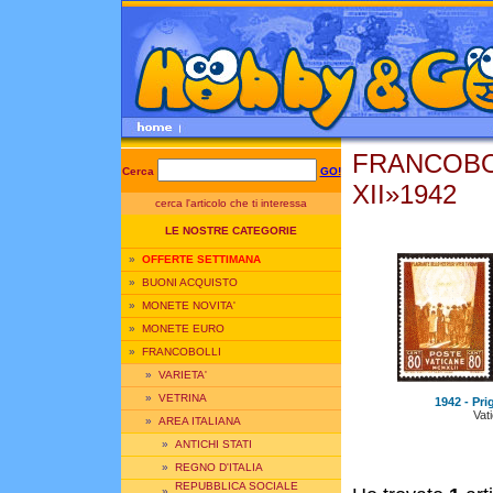
FRANCOBOL
Cerca
GO!
XII»1942
cerca l'articolo che ti interessa
LE NOSTRE CATEGORIE
»
OFFERTE SETTIMANA
»
BUONI ACQUISTO
»
MONETE NOVITA'
»
MONETE EURO
»
FRANCOBOLLI
»
VARIETA'
»
VETRINA
1942 - Prig
Vat
»
AREA ITALIANA
»
ANTICHI STATI
»
REGNO D'ITALIA
REPUBBLICA SOCIALE
»