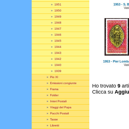
1953 - S. 
»
1951
Vat
»
1950
»
1949
»
1948
»
1947
»
1946
»
1945
»
1944
»
1943
»
1942
1953 - Pier Lomb
Vat
»
1940
»
1939
»
Pio XI
»
Emissioni congiunte
Ho trovato
9
art
»
Frama
Clicca su
Aggiu
»
Folder
»
Interi Postali
»
Viaggi del Papa
»
Pacchi Postali
»
Tasse
»
Libretti