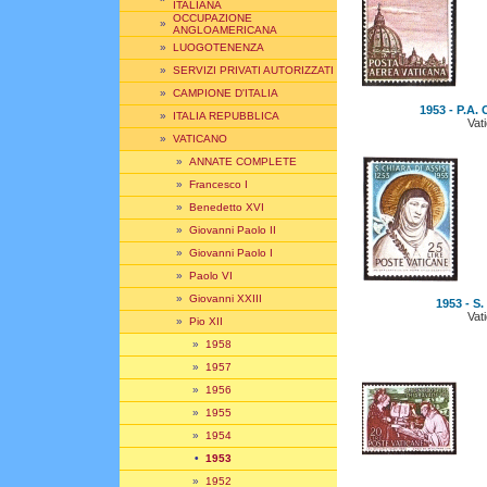
ITALIANA
OCCUPAZIONE
»
ANGLOAMERICANA
»
LUOGOTENENZA
»
SERVIZI PRIVATI AUTORIZZATI
»
CAMPIONE D'ITALIA
1953 - P.A. 
»
ITALIA REPUBBLICA
Vat
»
VATICANO
»
ANNATE COMPLETE
»
Francesco I
»
Benedetto XVI
»
Giovanni Paolo II
»
Giovanni Paolo I
»
Paolo VI
»
Giovanni XXIII
1953 - S.
Vat
»
Pio XII
»
1958
»
1957
»
1956
»
1955
»
1954
•
1953
»
1952