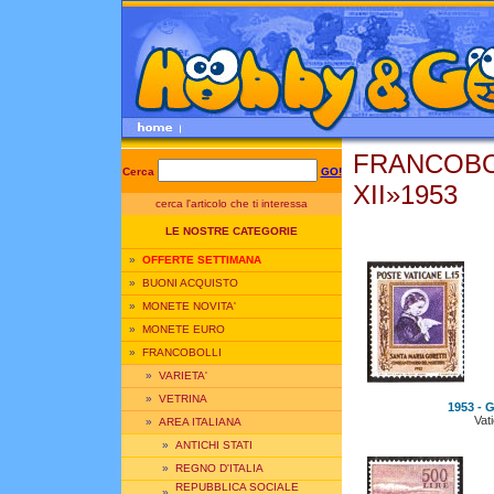
FRANCOBOL
Cerca
GO!
XII»1953
cerca l'articolo che ti interessa
LE NOSTRE CATEGORIE
»
OFFERTE SETTIMANA
»
BUONI ACQUISTO
»
MONETE NOVITA'
»
MONETE EURO
»
FRANCOBOLLI
»
VARIETA'
»
VETRINA
1953 - G
Vat
»
AREA ITALIANA
»
ANTICHI STATI
»
REGNO D'ITALIA
REPUBBLICA SOCIALE
»