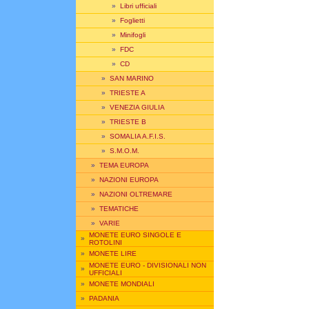
»
Libri ufficiali
»
Foglietti
»
Minifogli
»
FDC
»
CD
»
SAN MARINO
»
TRIESTE A
»
VENEZIA GIULIA
»
TRIESTE B
»
SOMALIA A.F.I.S.
»
S.M.O.M.
»
TEMA EUROPA
»
NAZIONI EUROPA
»
NAZIONI OLTREMARE
»
TEMATICHE
»
VARIE
MONETE EURO SINGOLE E
»
ROTOLINI
»
MONETE LIRE
MONETE EURO - DIVISIONALI NON
»
UFFICIALI
»
MONETE MONDIALI
»
PADANIA