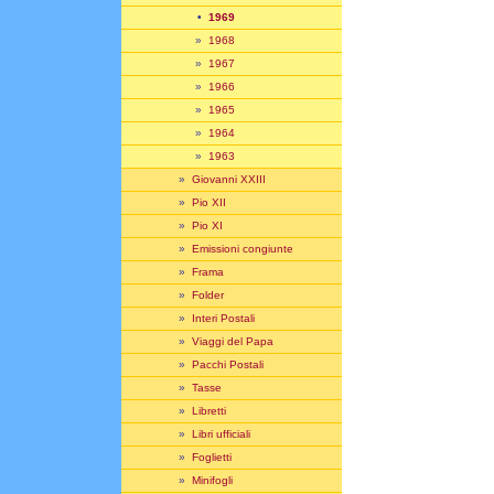
•
1969
»
1968
»
1967
»
1966
»
1965
»
1964
»
1963
»
Giovanni XXIII
»
Pio XII
»
Pio XI
»
Emissioni congiunte
»
Frama
»
Folder
»
Interi Postali
»
Viaggi del Papa
»
Pacchi Postali
»
Tasse
»
Libretti
»
Libri ufficiali
»
Foglietti
»
Minifogli