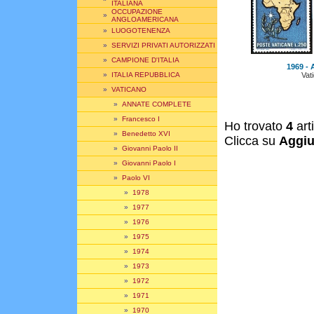
ITALIANA
OCCUPAZIONE
»
ANGLOAMERICANA
»
LUOGOTENENZA
»
SERVIZI PRIVATI AUTORIZZATI
»
CAMPIONE D'ITALIA
1969 - A
Vat
»
ITALIA REPUBBLICA
»
VATICANO
»
ANNATE COMPLETE
»
Francesco I
Ho trovato
4
art
»
Benedetto XVI
Clicca su
Aggiu
»
Giovanni Paolo II
»
Giovanni Paolo I
»
Paolo VI
»
1978
»
1977
»
1976
»
1975
»
1974
»
1973
»
1972
»
1971
»
1970