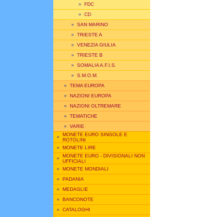
»
FDC
»
CD
»
SAN MARINO
»
TRIESTE A
»
VENEZIA GIULIA
»
TRIESTE B
»
SOMALIA A.F.I.S.
»
S.M.O.M.
»
TEMA EUROPA
»
NAZIONI EUROPA
»
NAZIONI OLTREMARE
»
TEMATICHE
»
VARIE
MONETE EURO SINGOLE E
»
ROTOLINI
»
MONETE LIRE
MONETE EURO - DIVISIONALI NON
»
UFFICIALI
»
MONETE MONDIALI
»
PADANIA
»
MEDAGLIE
»
BANCONOTE
»
CATALOGHI