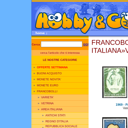
FRANCOBO
Cerca
GO!
ITALIANA»
cerca l'articolo che ti interessa
LE NOSTRE CATEGORIE
»
OFFERTE SETTIMANA
»
BUONI ACQUISTO
»
MONETE NOVITA'
»
MONETE EURO
»
FRANCOBOLLI
»
VARIETA'
»
VETRINA
1969 - P
Vat
»
AREA ITALIANA
»
ANTICHI STATI
»
REGNO D'ITALIA
REPUBBLICA SOCIALE
»