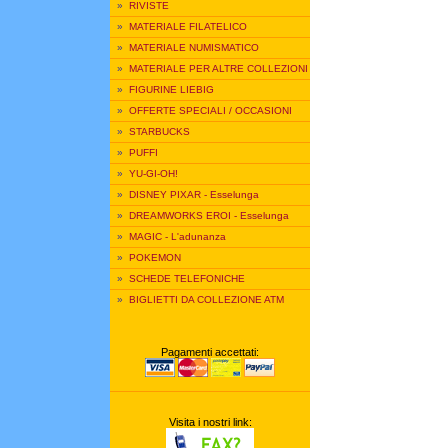
»
RIVISTE
»
MATERIALE FILATELICO
»
MATERIALE NUMISMATICO
»
MATERIALE PER ALTRE COLLEZIONI
»
FIGURINE LIEBIG
»
OFFERTE SPECIALI / OCCASIONI
»
STARBUCKS
»
PUFFI
»
YU-GI-OH!
»
DISNEY PIXAR - Esselunga
»
DREAMWORKS EROI - Esselunga
»
MAGIC - L'adunanza
»
POKEMON
»
SCHEDE TELEFONICHE
»
BIGLIETTI DA COLLEZIONE ATM
Pagamenti accettati:
Visita i nostri link: