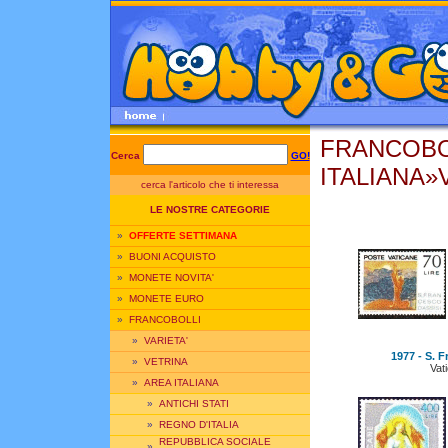
FRANCOBO
Cerca
GO!
ITALIANA»
cerca l'articolo che ti interessa
LE NOSTRE CATEGORIE
»
OFFERTE SETTIMANA
»
BUONI ACQUISTO
»
MONETE NOVITA'
»
MONETE EURO
»
FRANCOBOLLI
»
VARIETA'
1977 - S. F
»
VETRINA
Vat
»
AREA ITALIANA
»
ANTICHI STATI
»
REGNO D'ITALIA
REPUBBLICA SOCIALE
»