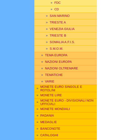
»
FDC
»
CD
»
SAN MARINO
»
TRIESTE A
»
VENEZIA GIULIA
»
TRIESTE B
»
SOMALIA A.F.I.S.
»
S.M.O.M.
»
TEMA EUROPA
»
NAZIONI EUROPA
»
NAZIONI OLTREMARE
»
TEMATICHE
»
VARIE
MONETE EURO SINGOLE E
»
ROTOLINI
»
MONETE LIRE
MONETE EURO - DIVISIONALI NON
»
UFFICIALI
»
MONETE MONDIALI
»
PADANIA
»
MEDAGLIE
»
BANCONOTE
»
CATALOGHI