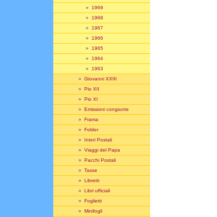
»
1969
»
1968
»
1967
»
1966
»
1965
»
1964
»
1963
»
Giovanni XXIII
»
Pio XII
»
Pio XI
»
Emissioni congiunte
»
Frama
»
Folder
»
Interi Postali
»
Viaggi del Papa
»
Pacchi Postali
»
Tasse
»
Libretti
»
Libri ufficiali
»
Foglietti
»
Minifogli