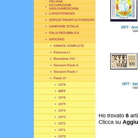
ITALIANA
OCCUPAZIONE
»
ANGLOAMERICANA
»
LUOGOTENENZA
»
SERVIZI PRIVATI AUTORIZZATI
»
CAMPIONE D'ITALIA
1977 - Ass
Vat
»
ITALIA REPUBBLICA
»
VATICANO
»
ANNATE COMPLETE
»
Francesco I
»
Benedetto XVI
»
Giovanni Paolo II
»
Giovanni Paolo I
»
Paolo VI
1977 - Sar
»
1978
Vat
•
1977
»
1976
»
1975
»
1974
Ho trovato
6
art
»
1973
Clicca su
Aggiu
»
1972
»
1971
»
1970