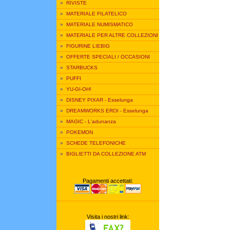
»
RIVISTE
»
MATERIALE FILATELICO
»
MATERIALE NUMISMATICO
»
MATERIALE PER ALTRE COLLEZIONI
»
FIGURINE LIEBIG
»
OFFERTE SPECIALI / OCCASIONI
»
STARBUCKS
»
PUFFI
»
YU-GI-OH!
»
DISNEY PIXAR - Esselunga
»
DREAMWORKS EROI - Esselunga
»
MAGIC - L'adunanza
»
POKEMON
»
SCHEDE TELEFONICHE
»
BIGLIETTI DA COLLEZIONE ATM
Pagamenti accettati:
Visita i nostri link: