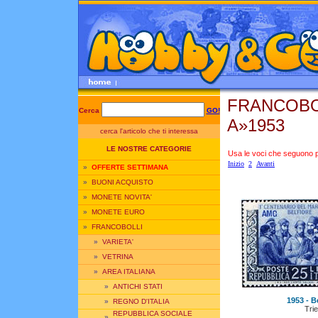
FRANCOBO
Cerca
GO!
A»1953
cerca l'articolo che ti interessa
LE NOSTRE CATEGORIE
Usa le voci che seguono per
Inizio
2
Avanti
»
OFFERTE SETTIMANA
»
BUONI ACQUISTO
»
MONETE NOVITA'
»
MONETE EURO
»
FRANCOBOLLI
»
VARIETA'
»
VETRINA
»
AREA ITALIANA
»
ANTICHI STATI
1953 - Be
»
REGNO D'ITALIA
Trie
REPUBBLICA SOCIALE
»