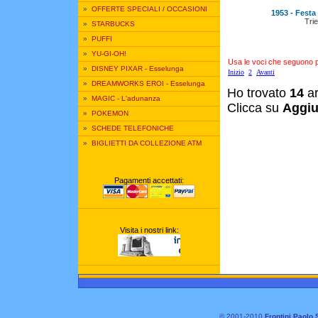
»
OFFERTE SPECIALI / OCCASIONI
1953 - Festa
Trie
»
STARBUCKS
»
PUFFI
»
YU-GI-OH!
Usa le voci che seguono per
»
DISNEY PIXAR - Esselunga
Inizio
2
Avanti
»
DREAMWORKS EROI - Esselunga
Ho trovato
14
ar
»
MAGIC - L'adunanza
Clicca su
Aggiu
»
POKEMON
»
SCHEDE TELEFONICHE
»
BIGLIETTI DA COLLEZIONE ATM
Pagamenti accettati:
Visita i nostri link:
© 2001-2010
Frontini Paolo 