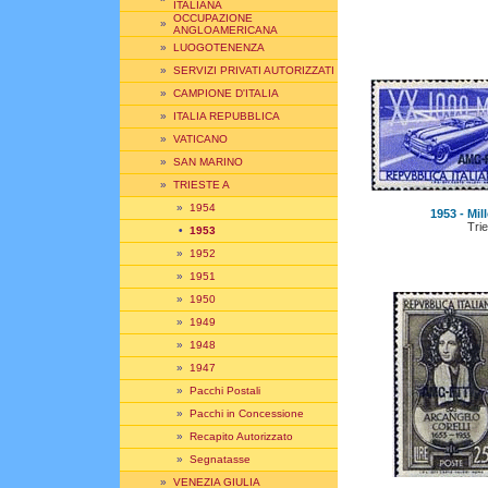
ITALIANA
OCCUPAZIONE
»
ANGLOAMERICANA
»
LUOGOTENENZA
»
SERVIZI PRIVATI AUTORIZZATI
»
CAMPIONE D'ITALIA
»
ITALIA REPUBBLICA
»
VATICANO
»
SAN MARINO
»
TRIESTE A
»
1954
1953 - Mill
Trie
•
1953
»
1952
»
1951
»
1950
»
1949
»
1948
»
1947
»
Pacchi Postali
»
Pacchi in Concessione
»
Recapito Autorizzato
»
Segnatasse
»
VENEZIA GIULIA