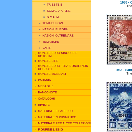
1953 - C
»
TRIESTE B
Trie
»
SOMALIA A.F.I.S.
»
S.M.O.M.
»
TEMA EUROPA
»
NAZIONI EUROPA
»
NAZIONI OLTREMARE
»
TEMATICHE
»
VARIE
MONETE EURO SINGOLE E
»
ROTOLINI
»
MONETE LIRE
MONETE EURO - DIVISIONALI NON
»
UFFICIALI
1953 - Sant
Trie
»
MONETE MONDIALI
»
PADANIA
»
MEDAGLIE
»
BANCONOTE
»
CATALOGHI
»
RIVISTE
»
MATERIALE FILATELICO
»
MATERIALE NUMISMATICO
»
MATERIALE PER ALTRE COLLEZIONI
»
FIGURINE LIEBIG