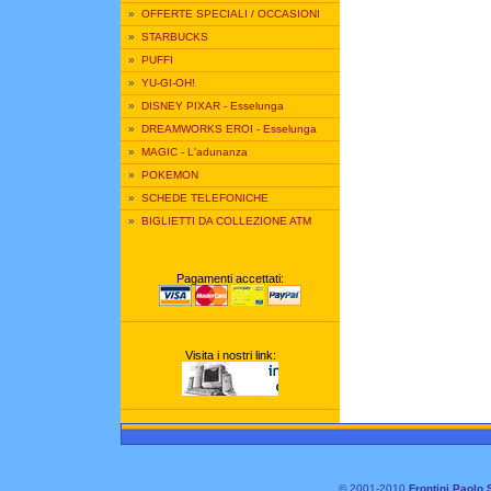
»
OFFERTE SPECIALI / OCCASIONI
»
STARBUCKS
»
PUFFI
»
YU-GI-OH!
»
DISNEY PIXAR - Esselunga
»
DREAMWORKS EROI - Esselunga
»
MAGIC - L'adunanza
»
POKEMON
»
SCHEDE TELEFONICHE
»
BIGLIETTI DA COLLEZIONE ATM
Pagamenti accettati:
Visita i nostri link:
© 2001-2010
Frontini Paolo 