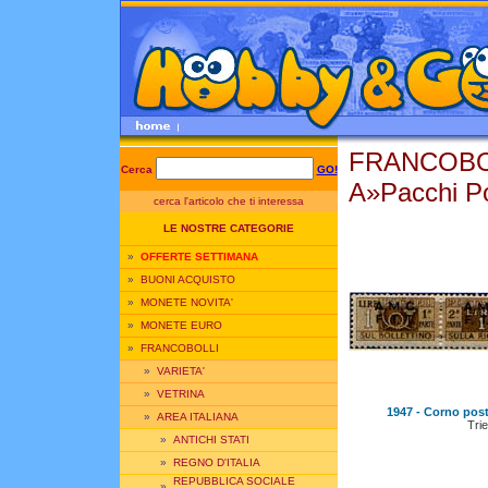
FRANCOBO
Cerca
GO!
A»Pacchi Po
cerca l'articolo che ti interessa
LE NOSTRE CATEGORIE
»
OFFERTE SETTIMANA
»
BUONI ACQUISTO
»
MONETE NOVITA'
»
MONETE EURO
»
FRANCOBOLLI
»
VARIETA'
»
VETRINA
1947 - Corno posta
»
AREA ITALIANA
Trie
»
ANTICHI STATI
»
REGNO D'ITALIA
REPUBBLICA SOCIALE
»