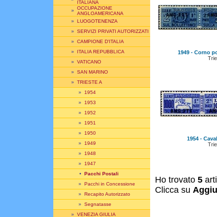
ITALIANA
OCCUPAZIONE
»
ANGLOAMERICANA
»
LUOGOTENENZA
»
SERVIZI PRIVATI AUTORIZZATI
»
CAMPIONE D'ITALIA
»
ITALIA REPUBBLICA
1949 - Corno p
Trie
»
VATICANO
»
SAN MARINO
»
TRIESTE A
»
1954
»
1953
»
1952
»
1951
»
1950
1954 - Caval
»
1949
Trie
»
1948
»
1947
•
Pacchi Postali
Ho trovato
5
art
»
Pacchi in Concessione
Clicca su
Aggiu
»
Recapito Autorizzato
»
Segnatasse
»
VENEZIA GIULIA