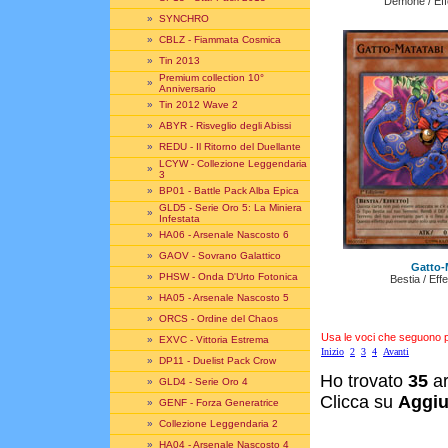
Demone / Eff
»
SYNCHRO
»
CBLZ - Fiammata Cosmica
»
Tin 2013
Premium collection 10°
»
Anniversario
»
Tin 2012 Wave 2
»
ABYR - Risveglio degli Abissi
»
REDU - Il Ritorno del Duellante
LCYW - Collezione Leggendaria
»
3
»
BP01 - Battle Pack Alba Epica
GLD5 - Serie Oro 5: La Miniera
»
Infestata
»
HA06 - Arsenale Nascosto 6
»
GAOV - Sovrano Galattico
Gatto-
»
PHSW - Onda D'Urto Fotonica
Bestia / Eff
»
HA05 - Arsenale Nascosto 5
»
ORCS - Ordine del Chaos
Usa le voci che seguono per
»
EXVC - Vittoria Estrema
Inizio
2
3
4
Avanti
»
DP11 - Duelist Pack Crow
Ho trovato
35
ar
»
GLD4 - Serie Oro 4
Clicca su
Aggiu
»
GENF - Forza Generatrice
»
Collezione Leggendaria 2
»
HA04 - Arsenale Nascosto 4