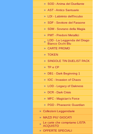
»
SOD - Anima del Duellante
»
AST - Antico Santuario
»
LDI - Labirinto dell'Incubo
»
SDF - Sevitore del Faraone
»
SDM - Sovrano della Magia
»
PMT - Predoni Metallici
LDD - La Leggenda del Drago
»
Bianco Occhi Blu
»
CARTE PROMO
»
TOKEN
»
SINGOLE TIN DUELIST PACK
»
TP e CP
»
DB1 - Dark Beginning 1
»
IOC - Invasion of Chaos
»
LOD - Legacy of Dakness
»
DCR - Dark Crisis
»
MFC - Magician's Force
»
PGD - Pharaonic Guardian
»
Collezioni Leggendarie
»
MAZZI PIU' GIOCATI
Le carte che compriamo LISTA
»
ACQUISTO
»
OFFERTE SPECIALI