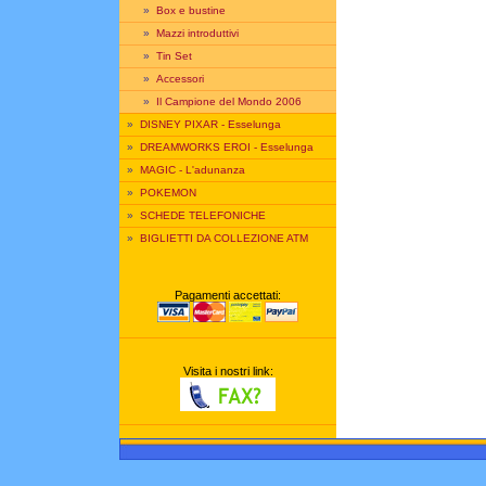
»
Box e bustine
»
Mazzi introduttivi
»
Tin Set
»
Accessori
»
Il Campione del Mondo 2006
»
DISNEY PIXAR - Esselunga
»
DREAMWORKS EROI - Esselunga
»
MAGIC - L'adunanza
»
POKEMON
»
SCHEDE TELEFONICHE
»
BIGLIETTI DA COLLEZIONE ATM
Pagamenti accettati:
Visita i nostri link: