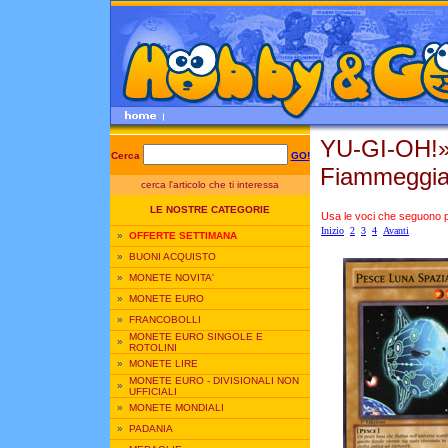
YU-GI-OH!
Cerca
GO!
Fiammeggi
cerca l'articolo che ti interessa
LE NOSTRE CATEGORIE
Usa le voci che seguono per
Inizio
2
3
4
Avanti
»
OFFERTE SETTIMANA
»
BUONI ACQUISTO
»
MONETE NOVITA'
»
MONETE EURO
»
FRANCOBOLLI
MONETE EURO SINGOLE E
»
ROTOLINI
»
MONETE LIRE
MONETE EURO - DIVISIONALI NON
»
UFFICIALI
»
MONETE MONDIALI
»
PADANIA