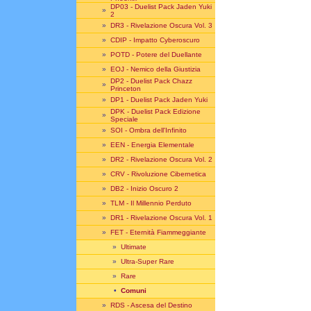
DP03 - Duelist Pack Jaden Yuki
»
2
»
DR3 - Rivelazione Oscura Vol. 3
»
CDIP - Impatto Cyberoscuro
»
POTD - Potere del Duellante
»
EOJ - Nemico della Giustizia
DP2 - Duelist Pack Chazz
»
Princeton
»
DP1 - Duelist Pack Jaden Yuki
DPK - Duelist Pack Edizione
»
Speciale
»
SOI - Ombra dell'Infinito
»
EEN - Energia Elementale
»
DR2 - Rivelazione Oscura Vol. 2
»
CRV - Rivoluzione Cibernetica
»
DB2 - Inizio Oscuro 2
»
TLM - Il Millennio Perduto
»
DR1 - Rivelazione Oscura Vol. 1
»
FET - Eternità Fiammeggiante
»
Ultimate
»
Ultra-Super Rare
»
Rare
•
Comuni
»
RDS - Ascesa del Destino