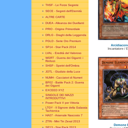
»
THSF - Le Forze Segrete
»
SECE - Segreti dell'Eternità
»
ALTRE CARTE
»
DUEA - Alleanza dei Duellanti
»
PRIO - Origine Primordiale
»
DRLG - Draghi della Leggenda
»
PGLD - Serie Oro Premium
Arcidiacon
»
SP14 - Star Pack 2014
Incantatore / 
»
LVAL - Eredità del Valoroso
WGRT - Guerra dei Giganti: i
»
Rinforzi
»
SHSP - Spettri dell'Ombra
»
JOTL - Giudizio della Luce
»
NUMH - Cacciatori di Numeri
BP02 - Battle Pack 2: Guerra
»
dei Giganti
»
EXCEED XYZ
SINGOLE DEI MAZZI
»
INTRODUTTIVI
»
Power Pack V per Vittoria
LTGY - Il Signore della Galassia
»
Tachionica
»
HA07 - Arsenale Nascosto 7
»
ZTIN - Mini Tin Zexal 2013
Demone E
»
SP13 - Star Pack 2013