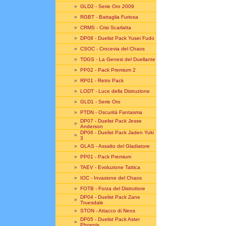
»
GLD2 - Serie Oro 2009
»
RGBT - Battaglia Furiosa
»
CRMS - Crisi Scarlatta
»
DP08 - Duelist Pack Yusei Fudo
»
CSOC - Crocevia del Chaos
»
TDGS - La Genesi del Duellante
»
PP02 - Pack Premium 2
»
RP01 - Retro Pack
»
LODT - Luce della Distruzione
»
GLD1 - Serie Oro
»
PTDN - Oscurità Fantasma
DP07 - Duelist Pack Jesse
»
Anderson
DP06 - Duelist Pack Jaden Yuki
»
3
»
GLAS - Assalto del Gladiatore
»
PP01 - Pack Premium
»
TAEV - Evoluzione Tattica
»
IOC - Invasione del Chaos
»
FOTB - Forza del Distruttore
DP04 - Duelist Pack Zane
»
Truesdale
»
STON - Attacco di Neos
DP05 - Duelist Pack Aster
»
Phoenix