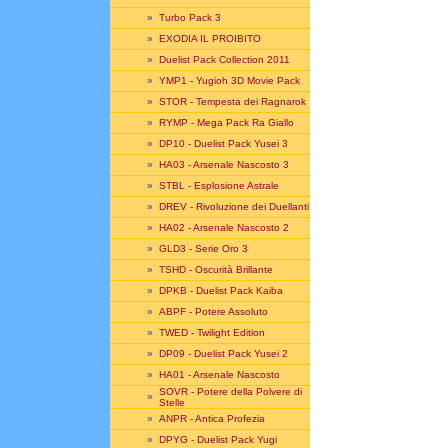
»
Turbo Pack 3
»
EXODIA IL PROIBITO
»
Duelist Pack Collection 2011
»
YMP1 - Yugioh 3D Movie Pack
»
STOR - Tempesta dei Ragnarok
»
RYMP - Mega Pack Ra Giallo
»
DP10 - Duelist Pack Yusei 3
»
HA03 - Arsenale Nascosto 3
»
STBL - Esplosione Astrale
»
DREV - Rivoluzione dei Duellanti
»
HA02 - Arsenale Nascosto 2
»
GLD3 - Serie Oro 3
»
TSHD - Oscurità Brillante
»
DPKB - Duelist Pack Kaiba
»
ABPF - Potere Assoluto
»
TWED - Twilight Edition
»
DP09 - Duelist Pack Yusei 2
»
HA01 - Arsenale Nascosto
SOVR - Potere della Polvere di
»
Stelle
»
ANPR - Antica Profezia
»
DPYG - Duelist Pack Yugi