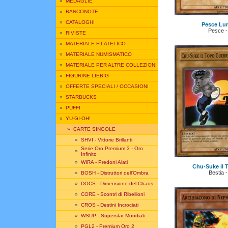
»
MEDAGLIE
»
BANCONOTE
»
CATALOGHI
Pesce Lun
Pesce 
»
RIVISTE
»
MATERIALE FILATELICO
»
MATERIALE NUMISMATICO
»
MATERIALE PER ALTRE COLLEZIONI
»
FIGURINE LIEBIG
»
OFFERTE SPECIALI / OCCASIONI
»
STARBUCKS
»
PUFFI
»
YU-GI-OH!
»
CARTE SINGOLE
»
SHVI - Vittorie Brillanti
Serie Oro Premium 3 - Oro
»
Infinito
»
WIRA - Predoni Alati
Chu-Suke il 
Bestia 
»
BOSH - Distruttori dell'Ombra
»
DOCS - Dimensione del Chaos
»
CORE - Scontri di Ribellioni
»
CROS - Destini Incrociati
»
WSUP - Superstar Mondiali
»
PGL2 - Premium Oro 2