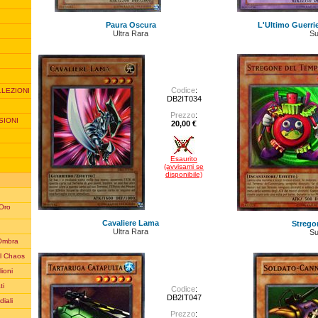
Paura Oscura
L'Ultimo Guerri
Ultra Rara
Su
Codice
:
LLEZIONI
DB2IT034
Prezzo
:
SIONI
20,00 €
Esaurito
(avvisami se
disponibile)
 Oro
Cavaliere Lama
Strego
Ultra Rara
Su
'Ombra
l Chaos
lioni
ti
Codice
:
DB2IT047
iali
Prezzo
: