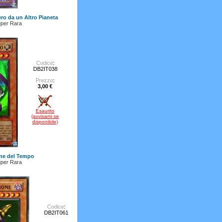
ero da un Altro Pianeta
per Rara
Codice
:
DB2IT038
Prezzo
:
3,00 €
Esaurito
(avvisami se
disponibile)
ne del Tempo
per Rara
Codice
:
DB2IT061