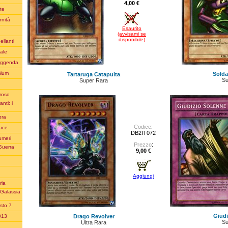
4,00 €
te
rnità
Esaurito
(avvisami se
disponibile)
ellanti
iale
Leggenda
mium
Sold
Tartaruga Catapulta
Su
Super Rara
oroso
nti: i
bra
Codice
:
Luce
DB2IT072
umeri
Prezzo
:
Guerra
9,00 €
Aggiungi
ria
 Galassia
sto 7
Giudi
Drago Revolver
2013
Su
Ultra Rara