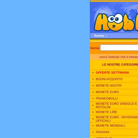
Cerca
cerca l'articolo che ti inter
LE NOSTRE CATEGORI
»
OFFERTE SETTIMANA
»
BUONI ACQUISTO
»
MONETE NOVITA'
»
MONETE EURO
»
FRANCOBOLLI
MONETE EURO SINGOLE E
»
ROTOLINI
»
MONETE LIRE
MONETE EURO - DIVISIONA
»
UFFICIALI
»
MONETE MONDIALI
»
PADANIA