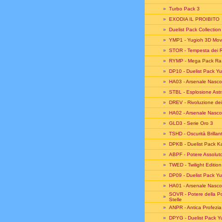
»
Turbo Pack 3
»
EXODIA IL PROIBITO
»
Duelist Pack Collectio
»
YMP1 - Yugioh 3D Mov
»
STOR - Tempesta dei 
»
RYMP - Mega Pack Ra 
»
DP10 - Duelist Pack Yu
»
HA03 - Arsenale Nasco
»
STBL - Esplosione Astr
»
DREV - Rivoluzione dei
»
HA02 - Arsenale Nasco
»
GLD3 - Serie Oro 3
»
TSHD - Oscurità Brillan
»
DPKB - Duelist Pack K
»
ABPF - Potere Assolut
»
TWED - Twilight Edition
»
DP09 - Duelist Pack Yu
»
HA01 - Arsenale Nasco
SOVR - Potere della Po
»
Stelle
»
ANPR - Antica Profezia
»
DPYG - Duelist Pack Y