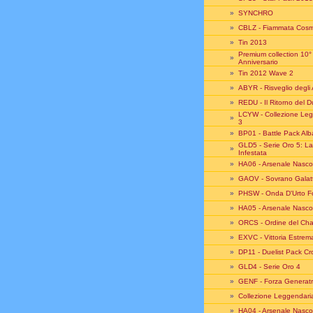
»
SYNCHRO
»
CBLZ - Fiammata Cosm
»
Tin 2013
Premium collection 10°
»
Anniversario
»
Tin 2012 Wave 2
»
ABYR - Risveglio degli 
»
REDU - Il Ritorno del D
LCYW - Collezione Le
»
3
»
BP01 - Battle Pack Alb
GLD5 - Serie Oro 5: La
»
Infestata
»
HA06 - Arsenale Nasco
»
GAOV - Sovrano Galatt
»
PHSW - Onda D'Urto F
»
HA05 - Arsenale Nasco
»
ORCS - Ordine del Ch
»
EXVC - Vittoria Estrem
»
DP11 - Duelist Pack C
»
GLD4 - Serie Oro 4
»
GENF - Forza Generatr
»
Collezione Leggendari
»
HA04 - Arsenale Nasco