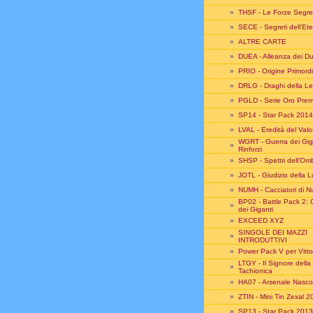
»
THSF - Le Forze Segre
»
SECE - Segreti dell'Ete
»
ALTRE CARTE
»
DUEA - Alleanza dei Du
»
PRIO - Origine Primord
»
DRLG - Draghi della 
»
PGLD - Serie Oro Pre
»
SP14 - Star Pack 2014
»
LVAL - Eredità del Val
WGRT - Guerra dei Giga
»
Rinforzi
»
SHSP - Spettri dell'Om
»
JOTL - Giudizio della 
»
NUMH - Cacciatori di N
BP02 - Battle Pack 2: 
»
dei Giganti
»
EXCEED XYZ
SINGOLE DEI MAZZI
»
INTRODUTTIVI
»
Power Pack V per Vitto
LTGY - Il Signore della
»
Tachionica
»
HA07 - Arsenale Nasco
»
ZTIN - Mini Tin Zexal 
»
SP13 - Star Pack 2013