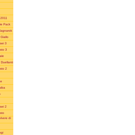
n 2011
ie Pack
Ragnarok
Giallo
sei 3
sto 3
ale
 Duellanti
sto 2
te
aiba
o
sei 2
sto
lvere di
ugi