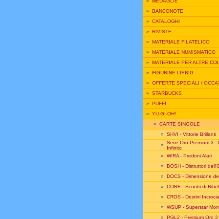
»
MEDAGLIE
»
BANCONOTE
»
CATALOGHI
»
RIVISTE
»
MATERIALE FILATELICO
»
MATERIALE NUMISMATICO
»
MATERIALE PER ALTRE CO
»
FIGURINE LIEBIG
»
OFFERTE SPECIALI / OCCA
»
STARBUCKS
»
PUFFI
»
YU-GI-OH!
»
CARTE SINGOLE
»
SHVI - Vittorie Brillanti
Serie Oro Premium 3 -
»
Infinito
»
WIRA - Predoni Alati
»
BOSH - Distruttori dell
»
DOCS - Dimensione de
»
CORE - Scontri di Ribel
»
CROS - Destini Incrocia
»
WSUP - Superstar Mond
»
PGL2 - Premium Oro 2