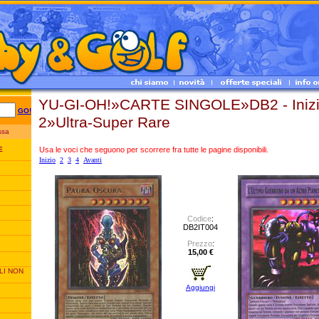
YU-GI-OH!»CARTE SINGOLE»DB2 - Inizi
GO!
2»Ultra-Super Rare
essa
Usa le voci che seguono per scorrere fra tutte le pagine disponibili.
E
Inizio
2
3
4
Avanti
Codice
:
DB2IT004
Prezzo
:
15,00 €
LI NON
Aggiungi