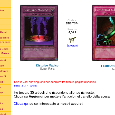
ica
Codice
:
DB2IT074
Prezzo
:
4,00 €
Abissi
uellante
ggendaria
Aggiungi
a Epica
 Miniera
sto 6
Disturbo Magico
I Sette At
ico
Super Rara
Su
otonica
sto 5
Usa le voci che seguono per scorrere fra tutte le pagine disponibili.
aos
Inizio
2
3
4
Avanti
a
Ho trovato
35
articoli che rispondono alle tue richieste.
row
Clicca su
Aggiungi
per mettere l'articolo nel carrello della spesa.
Clicca qui
se sei interessato ai
nostri acquisti
ice
a 2
sto 4