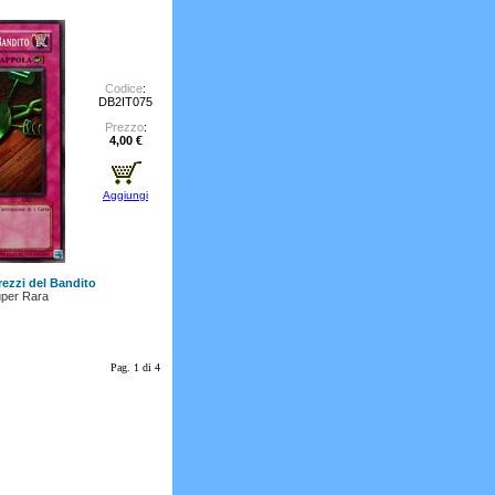
Codice
:
DB2IT075
Prezzo
:
4,00 €
Aggiungi
trezzi del Bandito
per Rara
Pag. 1 di 4