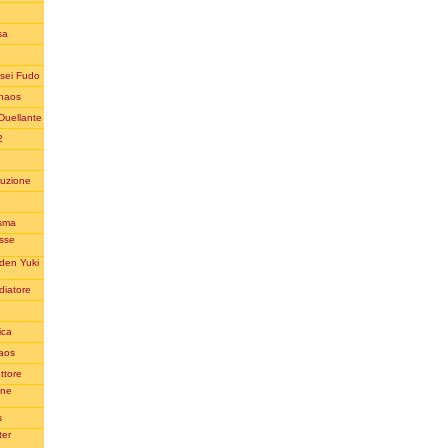
sa
usei Fudo
Chaos
Duellante
2
ruzione
asma
esse
aden Yuki
diatore
ica
haos
ttore
ane
s
ter