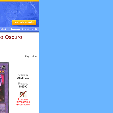
o Oscuro
Pag. 1 di 4
Codice
:
DB2IT012
Prezzo
:
8,00 €
Esaurito
(avvisami se
disponibile)