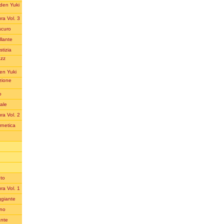
aden Yuki
ra Vol. 3
scuro
llante
tizia
azz
en Yuki
zione
o
ale
ra Vol. 2
rnetica
uto
ra Vol. 1
ggiante
ino
ante