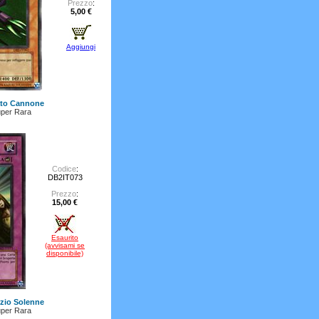
Prezzo
:
5,00 €
Aggiungi
ato Cannone
per Rara
Codice
:
DB2IT073
Prezzo
:
15,00 €
Esaurito
(avvisami se
disponibile)
zio Solenne
per Rara