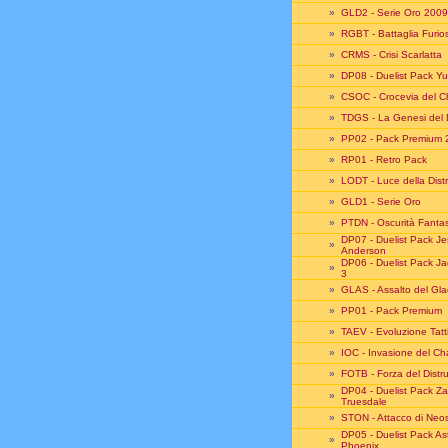
»
GLD2 - Serie Oro 2009
»
RGBT - Battaglia Furio
»
CRMS - Crisi Scarlatta
»
DP08 - Duelist Pack Y
»
CSOC - Crocevia del 
»
TDGS - La Genesi del 
»
PP02 - Pack Premium 
»
RP01 - Retro Pack
»
LODT - Luce della Dist
»
GLD1 - Serie Oro
»
PTDN - Oscurità Fant
DP07 - Duelist Pack J
»
Anderson
DP06 - Duelist Pack J
»
3
»
GLAS - Assalto del Gla
»
PP01 - Pack Premium
»
TAEV - Evoluzione Tatt
»
IOC - Invasione del C
»
FOTB - Forza del Distru
DP04 - Duelist Pack Z
»
Truesdale
»
STON - Attacco di Neo
DP05 - Duelist Pack As
»
Phoenix