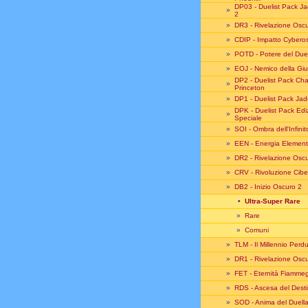
DP03 - Duelist Pack J
»
2
»
DR3 - Rivelazione Oscu
»
CDIP - Impatto Cybero
»
POTD - Potere del Due
»
EOJ - Nemico della Gius
DP2 - Duelist Pack Ch
»
Princeton
»
DP1 - Duelist Pack Jad
DPK - Duelist Pack Edi
»
Speciale
»
SOI - Ombra dell'Infinit
»
EEN - Energia Element
»
DR2 - Rivelazione Oscu
»
CRV - Rivoluzione Cibe
»
DB2 - Inizio Oscuro 2
•
Ultra-Super Rare
»
Rare
»
Comuni
»
TLM - Il Millennio Perd
»
DR1 - Rivelazione Oscu
»
FET - Eternità Fiamme
»
RDS - Ascesa del Dest
»
SOD - Anima del Duell