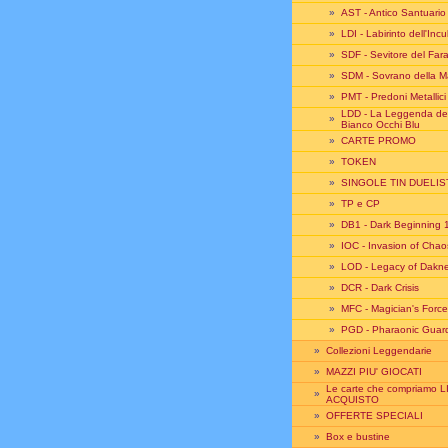
»
AST - Antico Santuario
»
LDI - Labirinto dell'Inc
»
SDF - Sevitore del Far
»
SDM - Sovrano della M
»
PMT - Predoni Metallici
LDD - La Leggenda de
»
Bianco Occhi Blu
»
CARTE PROMO
»
TOKEN
»
SINGOLE TIN DUELIS
»
TP e CP
»
DB1 - Dark Beginning 
»
IOC - Invasion of Chao
»
LOD - Legacy of Dakn
»
DCR - Dark Crisis
»
MFC - Magician's Force
»
PGD - Pharaonic Guar
»
Collezioni Leggendarie
»
MAZZI PIU' GIOCATI
Le carte che compriamo L
»
ACQUISTO
»
OFFERTE SPECIALI
»
Box e bustine